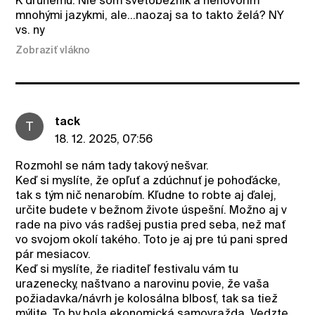
K druhému: Nie som svetobežník a nehovorím
mnohými jazykmi, ale...naozaj sa to takto želá? NY
vs. ny
Zobraziť vlákno
tack
T
18. 12. 2025, 07:56
Rozmohl se nám tady takový nešvar.
Keď si myslíte, že opľuť a zdúchnuť je pohoďácke,
tak s tým nič nenarobím. Kľudne to robte aj ďalej,
určite budete v bežnom živote úspešní. Možno aj v
rade na pivo vás radšej pustia pred seba, než mať
vo svojom okolí takého. Toto je aj pre tú pani spred
pár mesiacov.
Keď si myslíte, že riaditeľ festivalu vám tu
urazenecky, naštvano a narovinu povie, že vaša
požiadavka/návrh je kolosálna blbosť, tak sa tiež
mýlite. To by bola ekonomická samovražda. Vedzte,