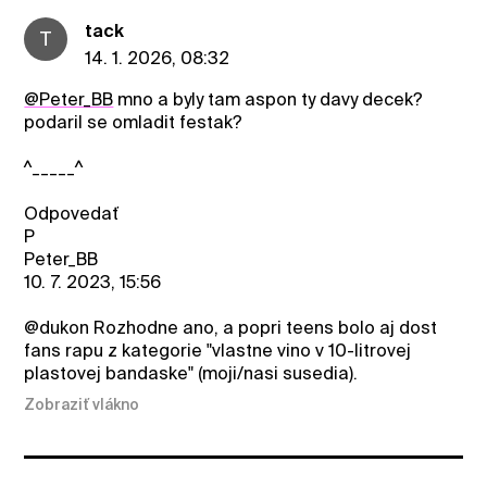
tack
T
14. 1. 2026, 08:32
@Peter_BB
mno a byly tam aspon ty davy decek?
podaril se omladit festak?
^_____^
Odpovedať
P
Peter_BB
10. 7. 2023, 15:56
@dukon Rozhodne ano, a popri teens bolo aj dost
fans rapu z kategorie "vlastne vino v 10-litrovej
plastovej bandaske" (moji/nasi susedia).
Zobraziť vlákno