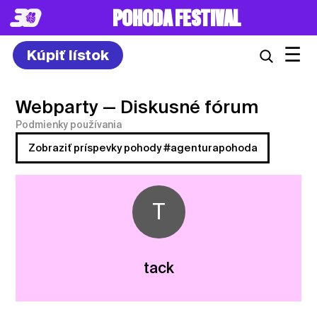
POHODA FESTIVAL
☰
Kúpiť lístok
Webparty
— Diskusné fórum
Podmienky používania
Zobraziť príspevky pohody #agenturapohoda
T
tack