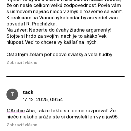
že on nesie celkom veľkú zodpovednosť. Povie vám
s úsmevom najviac niečo v zmysle "ozveme sa vám".
K reakciám na Vianočný kalendár by asi vedel viac
povedať R. Procházka.
Na záver: Neberte do úvahy žiadne argumenty!
Stojte si hrdo za svojím, nech je to akákoľvek
hlúposť. Veď to chcete vy, kašľať na iných.
Ostatným želám pohodové sviatky a veľa hudby
Zobraziť vlákno
tack
T
17. 12. 2025, 09:54
@Archie
Aha, takže takto sa ideme rozprávať. Že
niečo niekoho uráža ste si domysleli len vy a jay95.
Zobraziť vlákno