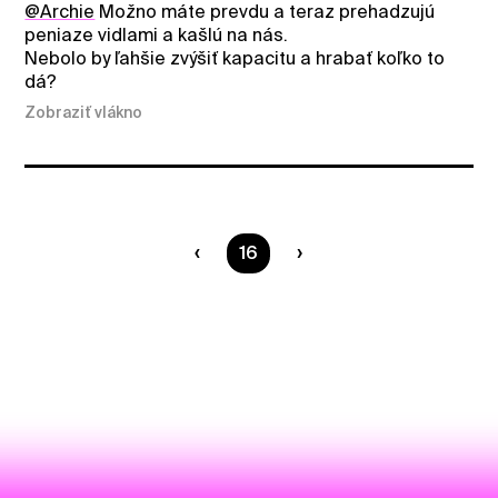
@Archie
Možno máte prevdu a teraz prehadzujú
peniaze vidlami a kašlú na nás.
Nebolo by ľahšie zvýšiť kapacitu a hrabať koľko to
dá?
Zobraziť vlákno
Ste na strane
16