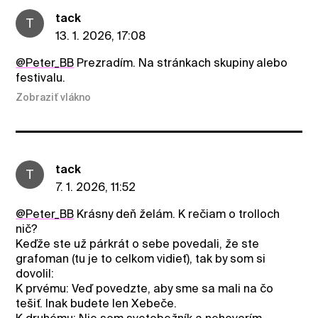
tack
T
13. 1. 2026, 17:08
@Peter_BB
Prezradím. Na stránkach skupiny alebo
festivalu.
Zobraziť vlákno
tack
T
7. 1. 2026, 11:52
@Peter_BB
Krásny deň želám. K rečiam o trolloch
nič?
Keďže ste už párkrát o sebe povedali, že ste
grafoman (tu je to celkom vidieť), tak by som si
dovolil:
K prvému: Veď povedzte, aby sme sa mali na čo
tešiť. Inak budete len Xebeče.