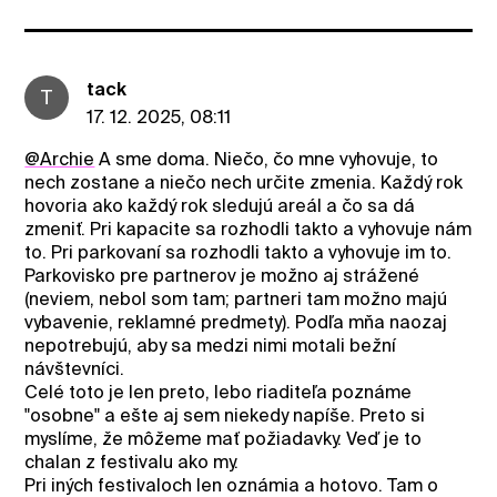
tack
T
17. 12. 2025, 08:11
@Archie
A sme doma. Niečo, čo mne vyhovuje, to
nech zostane a niečo nech určite zmenia. Každý rok
hovoria ako každý rok sledujú areál a čo sa dá
zmeniť. Pri kapacite sa rozhodli takto a vyhovuje nám
to. Pri parkovaní sa rozhodli takto a vyhovuje im to.
Parkovisko pre partnerov je možno aj strážené
(neviem, nebol som tam; partneri tam možno majú
vybavenie, reklamné predmety). Podľa mňa naozaj
nepotrebujú, aby sa medzi nimi motali bežní
návštevníci.
Celé toto je len preto, lebo riaditeľa poznáme
"osobne" a ešte aj sem niekedy napíše. Preto si
myslíme, že môžeme mať požiadavky. Veď je to
chalan z festivalu ako my.
Pri iných festivaloch len oznámia a hotovo. Tam o