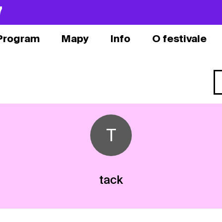
7
Program
Mapy
Info
O festivale
T
tack