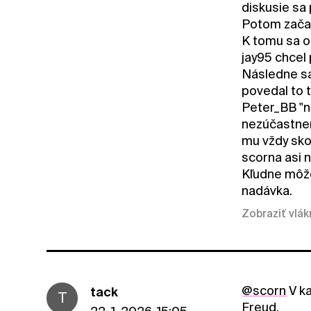
diskusie sa
Potom začal
K tomu sa o
jay95 chcel
Následne sa
povedal to 
Peter_BB "n
nezúčastnen
mu vždy sko
scorna asi
Kľudne môže
nadávka.
Zobraziť vlá
@scorn
V ka
tack
T
Freud.