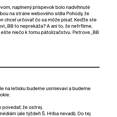
evom, naplnený príspevok bolo nadvihnuté
bou na strane webového sídla Pohody, že
n chcel určovať čo sa môže písať. Keďže ste
ovi_BB to neprekáža? A ani to, že nefrflime,
e ešte niečo k tomu pätolízačstvu. Petrove_BB
ale na letisku budeme usmievaví a budeme
okie.
 povedať, že ostrej.
édiám (ale týždeň Š. Hríba nevadí). Do tej