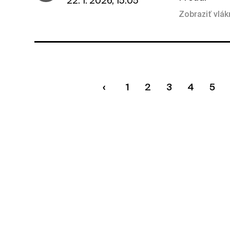
22. 1. 2026, 15:05
Zobraziť vlá
1
2
3
4
5