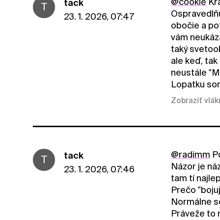
@cookie
Krá
tack
T
Ospravedlňu
23. 1. 2026, 07:47
obočie a po
vám neukáza
taký svetoob
ale keď, ta
neustále "M
Lopatku so
Zobraziť vlá
@radimm
Po
tack
T
Názor je ná
23. 1. 2026, 07:46
tam tí najle
Prečo "boju
Normálne so
Práveže to 