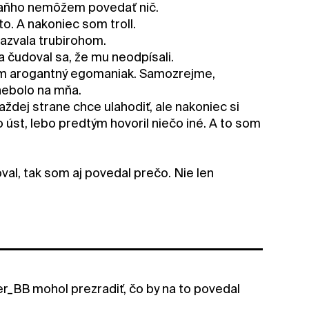
. Naňho nemôžem povedať nič.
o. A nakoniec som troll.
nazvala trubirohom.
 čudoval sa, že mu neodpísali.
som arogantný egomaniak. Samozrejme,
nebolo na mňa.
ždej strane chce ulahodiť, ale nakoniec si
úst, lebo predtým hovoril niečo iné. A to som
al, tak som aj povedal prečo. Nie len
_BB mohol prezradiť, čo by na to povedal