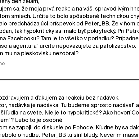
sny deň želám,
jem sa, že moja prvá reakcia na váš, spravodlivým hn
tom smiech. Určite to bolo spôsobené technickou chy
lo predchádzajúci príspevok od Peter_BB. Že v ňom o
čan, tak hypokritický asi malo byť pokrytecký. Pri Petr
k na Facebooku? Tam je to všetko v poriadku? Prípadn
išo a agentúra" určite nepovažujete za pätolízačstvo.
m mu na pieskovisku nezobral?
kno
zdravujem a ďakujem za reakciu bez nadávok.
zor, nadávka je nadávka. Tu budeme sprosto nadávať, 
pši ľudia na svete. Nie je to hypokritické? Ako hovorí Co
jem"? Lebo to je osobné.
m sa zapojil do diskusie po Pohode. Kľudne by sa dalo
nebolo o hudbe. Peter_BB tu šíril bludy. Neverím massm