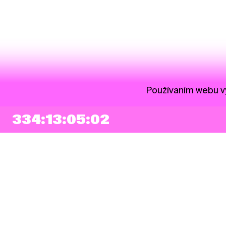
Používaním webu vy
334:13:05:01
NEWSLETTER
Prihlásiť sa
Súhlasím so zapísaním mojej e-mailovej adresy do Pohoda Newslettra a
využívaním na marketingové účely.