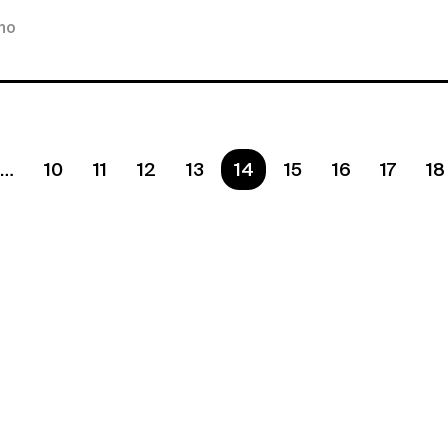
kno
10
11
12
13
Ste na strane
14
15
16
17
18