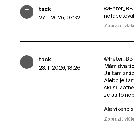
@Peter_BB
tack
T
netapetova
27. 1. 2026, 07:32
Zobraziť vlá
@Peter_BB
tack
T
Mám dva tip
23. 1. 2026, 18:26
Je tam zná
Alebo je ta
skúsi. Zatn
že sa to nep
Ale víkend 
Zobraziť vlá