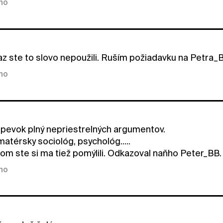
kno
z ste to slovo nepoužili. Ruším požiadavku na Petra_
kno
pevok plný nepriestrelných argumentov.
matérsky sociológ, psychológ.....
om ste si ma tiež pomýlili. Odkazoval naňho Peter_BB.
kno