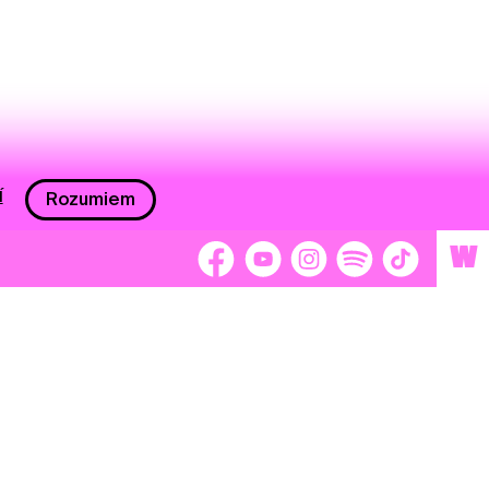
í
Rozumiem
W
 nám 2 %
Brigádnici
Dobrovoľníci
adors
Separátori
tage