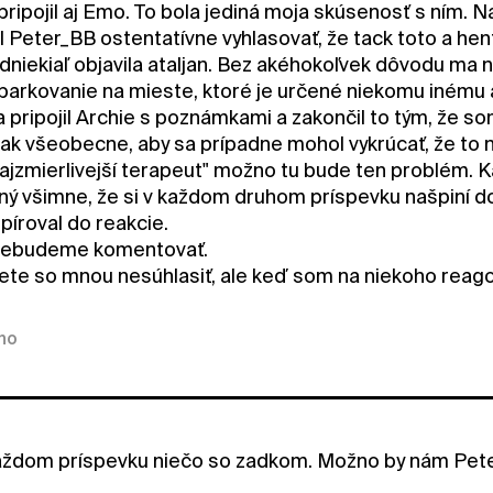
 pripojil aj Emo. To bola jediná moja skúsenosť s ním
 Peter_BB ostentatívne vyhlasovať, že tack toto a hent
dniekiaľ objavila ataljan. Bez akéhokoľvek dôvodu ma 
 parkovanie na mieste, ktoré je určené niekomu inému a
 pripojil Archie s poznámkami a zakončil to tým, že 
tak všeobecne, aby sa prípadne mohol vykrúcať, že to 
ajzmierlivejší terapeut" možno tu bude ten problém. Ka
ý všimne, že si v každom druhom príspevku našpiní do 
píroval do reakcie.
 nebudeme komentovať.
te so mnou nesúhlasiť, ale keď som na niekoho reagov
kno
ždom príspevku niečo so zadkom. Možno by nám Peter