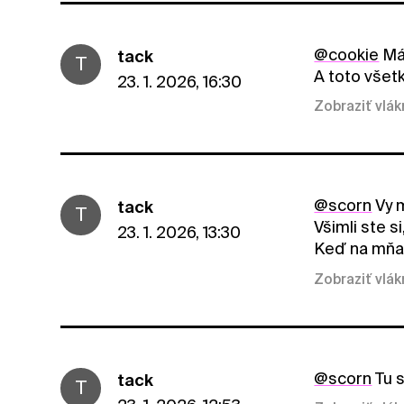
@cookie
Mát
tack
T
A toto všetk
23. 1. 2026, 16:30
Zobraziť vlá
@scorn
Vy m
tack
T
Všimli ste s
23. 1. 2026, 13:30
Keď na mňa 
Zobraziť vlá
@scorn
Tu s
tack
T