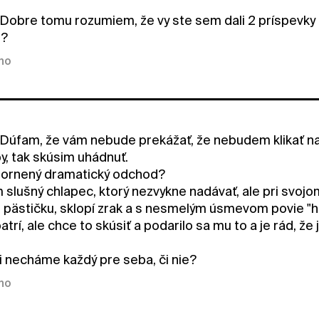
Dobre tomu rozumiem, že vy ste sem dali 2 príspevky 
l?
kno
Dúfam, že vám nebude prekážať, že nebudem klikať na
y, tak skúsim uhádnuť.
zornený dramatický odchod?
m slušný chlapec, ktorý nezvykne nadávať, ale pri svo
e pästičku, sklopí zrak a s nesmelým úsmevom povie "h
atrí, ale chce to skúsiť a podarilo sa mu to a je rád, že 
si necháme každý pre seba, či nie?
kno