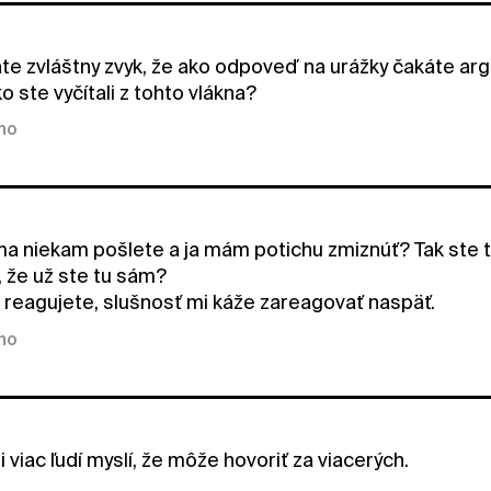
e zvláštny zvyk, že ako odpoveď na urážky čakáte ar
o ste vyčítali z tohto vlákna?
kno
a niekam pošlete a ja mám potichu zmiznúť? Tak ste t
i, že už ste tu sám?
reagujete, slušnosť mi káže zareagovať naspäť.
kno
i viac ľudí myslí, že môže hovoriť za viacerých.