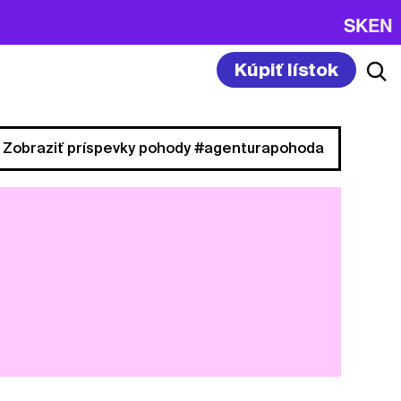
SK
EN
Kúpiť lístok
Zobraziť príspevky pohody #agenturapohoda