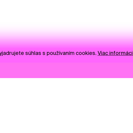
jadrujete súhlas s používaním cookies.
Viac informáci
Novinky
Darujte
Privacy Policy
NGO
Press
Ambass
Gastro
Visual S