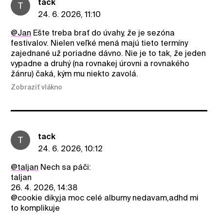
tack
T
24. 6. 2026, 11:10
@Jan
Ešte treba brať do úvahy, že je sezóna
festivalov. Nielen veľké mená majú tieto termíny
zajednané už poriadne dávno. Nie je to tak, že jeden
vypadne a druhý (na rovnakej úrovni a rovnakého
žánru) čaká, kým mu niekto zavolá.
Zobraziť vlákno
tack
T
24. 6. 2026, 10:12
@taljan
Nech sa páči:
taljan
26. 4. 2026, 14:38
@cookie diky,ja moc celé albumy nedavam,adhd mi
to komplikuje