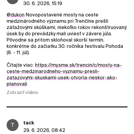
30. 6. 2026, 15:19
@dukon
Novopostavené mosty na ceste
medzinárodného významu pri Trenčíne prešli
záťažovými skúškami, niekoľko rokov rekonštruovaný
úsek by do prevádzky mali uviesť v závere júla.
Pôvodne sa pritom skloňoval skorší termín,
konkrétne do začiatku 30. ročníka festivalu Pohoda
(8. - 11. júl).
Čítajte viac:
https://my.sme.sk/trencin/c/mosty-na-
ceste-medzinarodneho-vyznamu-presli-
zatazovymi-skuskami-usek-otvoria-neskor-ako-
planovali
Zobraziť vlákno
tack
T
29. 6. 2026, 08:42