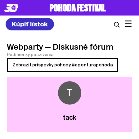
POHODA FESTIVAL
☰
Kúpiť lístok
Webparty
— Diskusné fórum
Podmienky používania
Zobraziť príspevky pohody #agenturapohoda
T
tack