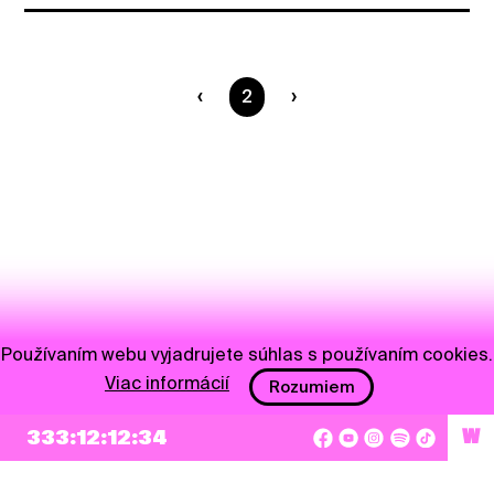
Ste na strane
2
Používaním webu vyjadrujete súhlas s používaním cookies.
Viac informácií
Rozumiem
333:12:12:34
W
NEWSLETTER