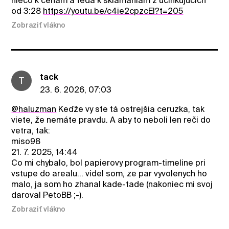
niečo k cenám a teda k sklamaniam z účinkujúcich
od 3:28
https://youtu.be/c4ie2cpzcEI?t=205
Zobraziť vlákno
tack
T
23. 6. 2026, 07:03
@haluzman
Keďže vy ste tá ostrejšia ceruzka, tak
viete, že nemáte pravdu. A aby to neboli len reči do
vetra, tak:
miso98
21. 7. 2025, 14:44
Co mi chybalo, bol papierovy program-timeline pri
vstupe do arealu... videl som, ze par vyvolenych ho
malo, ja som ho zhanal kade-tade (nakoniec mi svoj
daroval PetoBB ;-).
Zobraziť vlákno