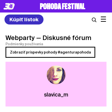
POHODA FESTIVAL
☰
Kúpiť lístok
Webparty
— Diskusné fórum
Podmienky používania
Zobraziť príspevky pohody #agenturapohoda
slavica_m