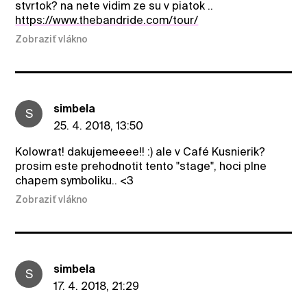
stvrtok? na nete vidim ze su v piatok ..
https://www.thebandride.com/tour/
Zobraziť vlákno
simbela
S
25. 4. 2018, 13:50
Kolowrat! dakujemeeee!! :) ale v Café Kusnierik?
prosim este prehodnotit tento "stage", hoci plne
chapem symboliku.. <3
Zobraziť vlákno
simbela
S
17. 4. 2018, 21:29