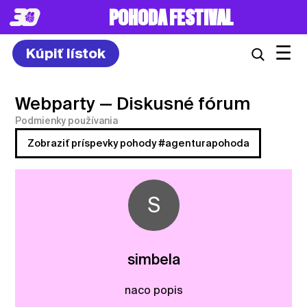
POHODA FESTIVAL
☰
Kúpiť lístok
Webparty
— Diskusné fórum
Podmienky používania
Zobraziť príspevky pohody #agenturapohoda
S
simbela
naco popis