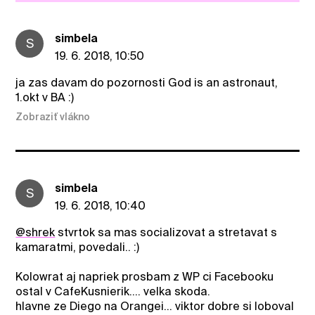
simbela
S
19. 6. 2018, 10:50
ja zas davam do pozornosti God is an astronaut,
1.okt v BA :)
Zobraziť vlákno
simbela
S
19. 6. 2018, 10:40
@shrek
stvrtok sa mas socializovat a stretavat s
kamaratmi, povedali.. :)
Kolowrat aj napriek prosbam z WP ci Facebooku
ostal v CafeKusnierik.... velka skoda.
hlavne ze Diego na Orangei... viktor dobre si loboval