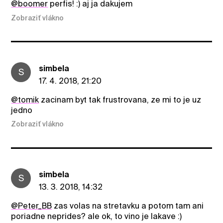
@boomer
perfis! :) aj ja dakujem
Zobraziť vlákno
simbela
S
17. 4. 2018, 21:20
@tomik
zacinam byt tak frustrovana, ze mi to je uz
jedno
Zobraziť vlákno
simbela
S
13. 3. 2018, 14:32
@Peter_BB
zas volas na stretavku a potom tam ani
poriadne neprides? ale ok, to vino je lakave :)