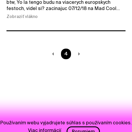
btw, Yo la tengo budu na viacerych europskych
festoch, videl si? zacinajuc 07/12/18 na Mad Cool...
Zobraziť vlákno
Ste na strane
4
Používaním webu vyjadrujete súhlas s používaním cookies.
Viac informácií
Rozumiem