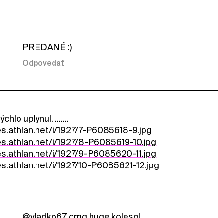
PREDANÉ :)
Odpovedať
chlo uplynul.........
es.athlan.net/i/1927/7-P6085618-9.jpg
es.athlan.net/i/1927/8-P6085619-10.jpg
es.athlan.net/i/1927/9-P6085620-11.jpg
es.athlan.net/i/1927/10-P6085621-12.jpg
@vladko67
omg huge koleso!