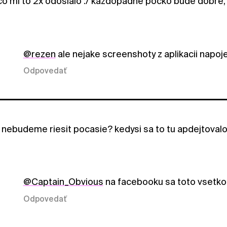
o mi to 2x odoslalo :/ kazdopadne pocko bude dobre, 
@rezen
ale nejake screenshoty z aplikacii napoje
Odpovedať
o nebudeme riesit pocasie? kedysi sa to tu apdejtovalo
@Captain_Obvious
na facebooku sa toto vsetko de
Odpovedať