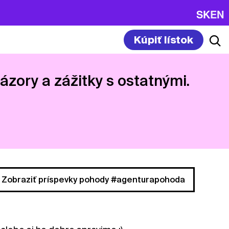
SK
EN
Kúpiť lístok
názory a zážitky s ostatnými.
Zobraziť príspevky pohody #agenturapohoda