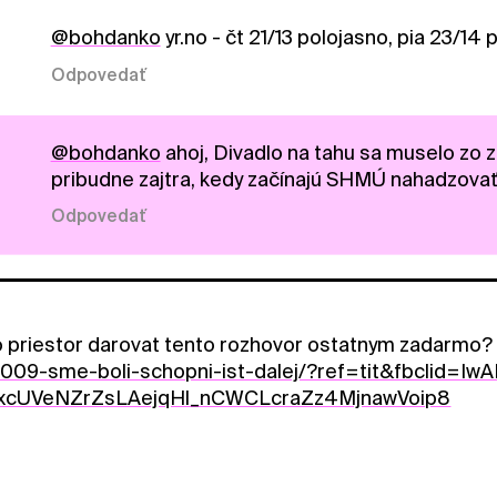
@bohdanko
yr.no - čt 21/13 polojasno, pia 23/14 
Odpovedať
@bohdanko
ahoj, Divadlo na tahu sa muselo zo 
pribudne zajtra, kedy začínajú SHMÚ nahadzovať
Odpovedať
 priestor darovat tento rozhovor ostatnym zadarmo
009-sme-boli-schopni-ist-dalej/?ref=tit&fbclid=Iw
IxcUVeNZrZsLAejqHl_nCWCLcraZz4MjnawVoip8