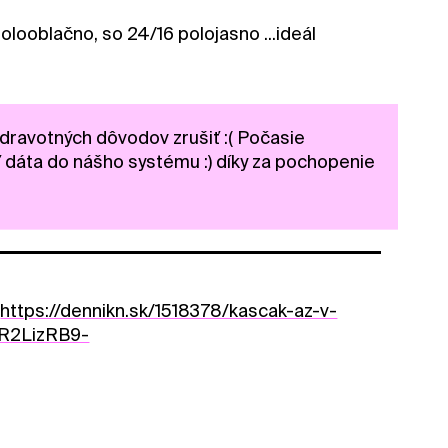
polooblačno, so 24/16 polojasno ...ideál
zdravotných dôvodov zrušiť :( Počasie
 dáta do nášho systému :) díky za pochopenie
?
https://dennikn.sk/1518378/kascak-az-v-
AR2LizRB9-