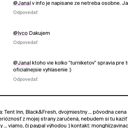
@JanaI
v info je napisane ze netreba osobne. Ja
Odpovedať
@Ivco
Dakujem
Odpovedať
@JanaI
ktoho vie kolko "turniketov" spravia pre 
oficialnejsie vyhlasenie :)
Odpovedať
: Tent Inn, Black&Fresh, dvojmiestny ... pôvodna cena 
 serióznosť z mojej strany zaručená, nebudem si tu ka
y ... viamo, či paypal výhodou :) kontakt: monghi(zavin