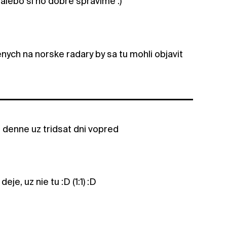
alebo si ho dobre spravime :)
nych na norske radary by sa tu mohli objavit
 denne uz tridsat dni vopred
je, uz nie tu :D (1:1) :D