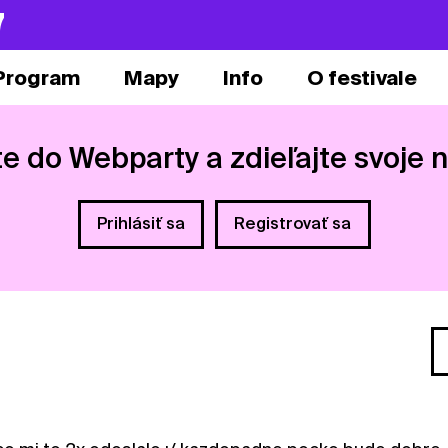
7
Program
Mapy
Info
O festivale
te do Webparty a zdieľajte svoje 
Prihlásiť sa
Registrovať sa