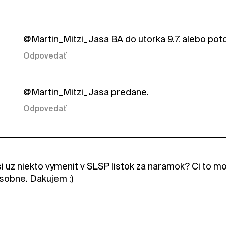
@Martin_Mitzi_Jasa
BA do utorka 9.7. alebo poto
Odpovedať
@Martin_Mitzi_Jasa
predane.
Odpovedať
 si uz niekto vymenit v SLSP listok za naramok? Ci to
osobne. Dakujem :)