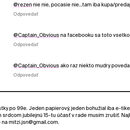
@rezen
nie nie, pocasie nie...tam iba kupa/pred
Odpovedať
@Captain_Obvious
na facebooku sa toto vsetko de
Odpovedať
@Captain_Obvious
ako raz niekto mudry povedal: 
Odpovedať
stky po 99e. Jeden papierový, jeden bohužial iba e-tik
 srdcom jubilejnú 15-tu účasť v rade musím zrušiť. Najl
e na mitzi.jsn@gmail.com.