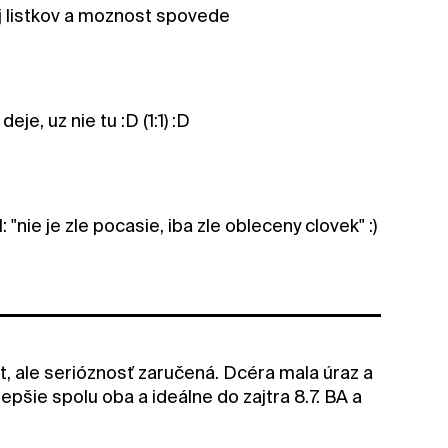
aj listkov a moznost spovede
je, uz nie tu :D (1:1) :D
"nie je zle pocasie, iba zle obleceny clovek" :)
et, ale serióznosť zaručená. Dcéra mala úraz a
epšie spolu oba a ideálne do zajtra 8.7. BA a