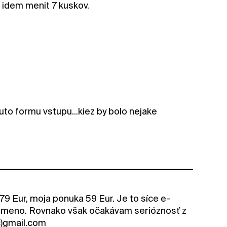
 idem menit 7 kuskov.
tuto formu vstupu...kiez by bolo nejake
79 Eur, moja ponuka 59 Eur. Je to síce e-
ziť meno. Rovnako však očakávam serióznosť z
ac)gmail.com