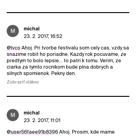
michal
M
23. 2. 2017, 16:52
@Ivco
Ahoj. Pri tvorbe festivalu som cely cas, vzdy sa
snazime robit ho poriadne. Kazdy rok pocuvame, ze
predtym to bolo lepsie... to patri k tomu. Verim, ze
ciarka za tymto rocnikom bude plna dobrych a
silnych spomienok. Pekny den.
Zobraziť vlákno
michal
M
23. 2. 2017, 11:01
@user56faee91b8396
Ahoj. Prosim, kde mame