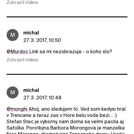
Zobraziť vlákno
michal
M
27. 3. 2017, 10:50
@Murdoc
Link sa mi nezobrazuje - o koho slo?
Zobraziť vlákno
michal
M
27. 3. 2017, 10:48
@monghi
Ahoj, ano sledujem to. Ved som kedysi hral
v Trencane a teraz zas v Hore belu voda bezi... :)
Stefan Stec je vyborny, nam doma sa velmi pacila aj
Safolka. Porotkyna Barbora Morongova je manzelka