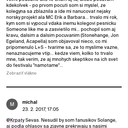
kdekolvek - po prvom pocuti som si myslel, ze
kolegyna sa zblaznila a ide mi nanucovat nejaky
norsky projekt ala MC Erik a Barbara... trvalo mi rok,
kym som si vypocul vdaka inemu kolegovi pesnicku
Someone like me a zasvietilo mi... pochopil som aj
kravu, dalsim a dalsim pocuvanim (Stonehange, Jon
Egeland, Acapella) som objavoval nieco, co mi
pripomenulo L+S - tvarime sa, ze to myslime vazne,
nenaznacujeme vtip... kedze viem, kolko to trvalo
mne, tak verim, ze aj mnohych skeptikov na ich svet
do festivalu "namotame"...
Zobraziť vlákno
michal
M
23. 2. 2017, 17:05
@Krpaty
Sevas. Nesudil by som fanusikov Solange,
aj podla ohlasov sa zjavne prekryvaju s nasimi