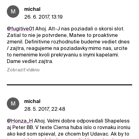
michal
M
26. 6. 2017, 13:19
@fugitive01
Ahoj. Alt-J nas poziadali o skorsi slot.
Zatial to nie je potvrdene, Matwe to proaktivne
zmenil. Definitivne rozhodnutie budeme vediet dnes
/ zajtra, reagujeme na poziadavky mimo nas, urcite
to nemenime kvoli prekryvaniu s inymi kapelami.
Dame vediet zajtra.
Zobraziť vlákno
michal
M
28. 5. 2017, 22:48
@Honza_H
Ahoj. Velmi dobre odpovedali Shapeless
aj Peter BB. V texte Cierna huba islo o rovnaku ironiu
ako ked som spieval, ze chcem byt Udavac. Ak by to