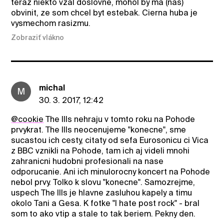
teraz niekto vzal doslovne, mohol by ma (nas)
obvinit, ze som chcel byt estebak. Cierna huba je
vysmechom rasizmu.
Zobraziť vlákno
michal
M
30. 3. 2017, 12:42
@cookie
The Ills nehraju v tomto roku na Pohode
prvykrat. The Ills neocenujeme "konecne", sme
sucastou ich cesty, citaty od sefa Eurosonicu ci Vica
z BBC vznikli na Pohode, tam ich aj videli mnohi
zahranicni hudobni profesionali na nase
odporucanie. Ani ich minulorocny koncert na Pohode
nebol prvy. Tolko k slovu "konecne". Samozrejme,
uspech The Ills je hlavne zasluhou kapely a timu
okolo Tani a Gesa. K fotke "I hate post rock" - bral
som to ako vtip a stale to tak beriem. Pekny den.