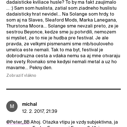
dadaisticke kviliace husle? To by ma fakt zaujimalo
... :) Sam som huslista, zatial som ziadneho huslistu
dadaisticky hrat nevidel... Na Solange som hrdy, to
som aj na Slaves, Sleaford Mods, Marka Lanegana,
Thurstona Moora... Solange sme nevzali preto, ze je
sestrou Beyonce, kedze sme ju potvrdili, nemozem
si mysliet, ze to nie je hudba pre festival. Je ale
pravda, ze velkymi pismenami sme rnb/souloveho
umelca este nemali. Tak to ma byt, festival je
dobrodruzna cesta a vdaka nemu sa aj mne otvaraju
ine svety. Rovnako sme kedysi nemali metal a uz ho
mavame... Pekny den.
Zobraziť vlákno
michal
M
12. 2. 2017, 21:39
@Peter_BB
Ahoj. Otazka vtipu je vzdy subjektivna, ja