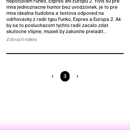
nepocuvam Funko, Expres ani Europu 2. Ylvis su pre
mna jednoznacne humor bez uvodzoviek, je to pre
mna idealna hudobna a textova odpoved na
odrhovacky z radii typu Funko, Expres a Europa 2. Ak
by sa to posluchacom tychto radii zacalo zdat
skutocne vtipne, museli by zakonite preladit...
Zobraziť vlákno
Ste na strane
3