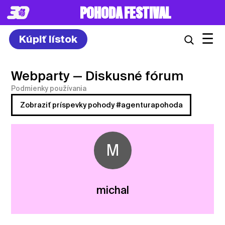
POHODA FESTIVAL
☰
Kúpiť lístok
Webparty
— Diskusné fórum
Podmienky používania
Zobraziť príspevky pohody #agenturapohoda
M
michal