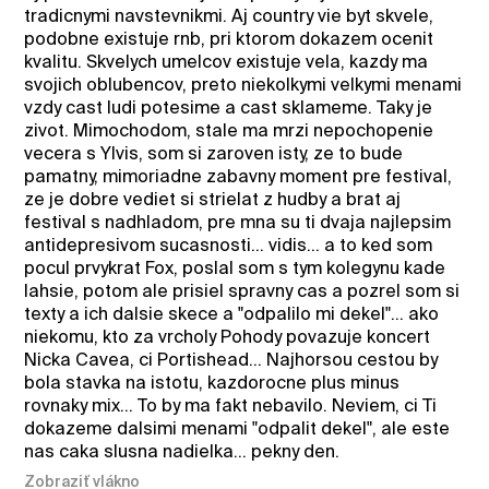
tradicnymi navstevnikmi. Aj country vie byt skvele,
podobne existuje rnb, pri ktorom dokazem ocenit
kvalitu. Skvelych umelcov existuje vela, kazdy ma
svojich oblubencov, preto niekolkymi velkymi menami
vzdy cast ludi potesime a cast sklameme. Taky je
zivot. Mimochodom, stale ma mrzi nepochopenie
vecera s Ylvis, som si zaroven isty, ze to bude
pamatny, mimoriadne zabavny moment pre festival,
ze je dobre vediet si strielat z hudby a brat aj
festival s nadhladom, pre mna su ti dvaja najlepsim
antidepresivom sucasnosti... vidis... a to ked som
pocul prvykrat Fox, poslal som s tym kolegynu kade
lahsie, potom ale prisiel spravny cas a pozrel som si
texty a ich dalsie skece a "odpalilo mi dekel"... ako
niekomu, kto za vrcholy Pohody povazuje koncert
Nicka Cavea, ci Portishead... Najhorsou cestou by
bola stavka na istotu, kazdorocne plus minus
rovnaky mix... To by ma fakt nebavilo. Neviem, ci Ti
dokazeme dalsimi menami "odpalit dekel", ale este
nas caka slusna nadielka... pekny den.
Zobraziť vlákno