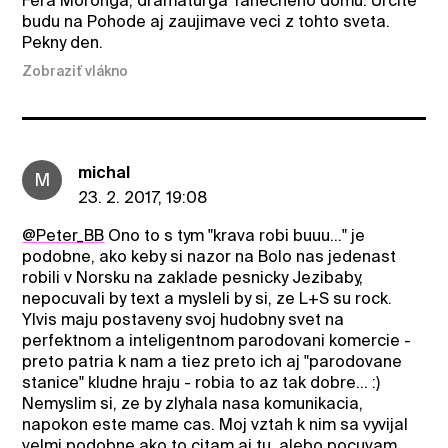
Fera Moronga, dramaturga Tanecneho domu. Urcite
budu na Pohode aj zaujimave veci z tohto sveta.
Pekny den.
Zobraziť vlákno
michal
M
23. 2. 2017, 19:08
@Peter_BB
Ono to s tym "krava robi buuu..." je
podobne, ako keby si nazor na Bolo nas jedenast
robili v Norsku na zaklade pesnicky Jezibaby,
nepocuvali by text a mysleli by si, ze L+S su rock.
Ylvis maju postaveny svoj hudobny svet na
perfektnom a inteligentnom parodovani komercie -
preto patria k nam a tiez preto ich aj "parodovane
stanice" kludne hraju - robia to az tak dobre... :)
Nemyslim si, ze by zlyhala nasa komunikacia,
napokon este mame cas. Moj vztah k nim sa vyvijal
velmi podobne ako to citam aj tu, alebo pocuvam