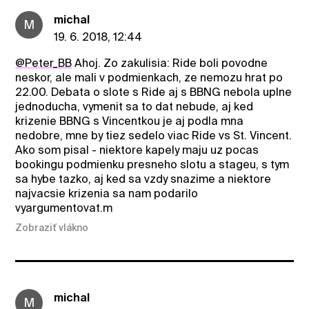
michal
M
19. 6. 2018, 12:44
@Peter_BB
Ahoj. Zo zakulisia: Ride boli povodne
neskor, ale mali v podmienkach, ze nemozu hrat po
22.00. Debata o slote s Ride aj s BBNG nebola uplne
jednoducha, vymenit sa to dat nebude, aj ked
krizenie BBNG s Vincentkou je aj podla mna
nedobre, mne by tiez sedelo viac Ride vs St. Vincent.
Ako som pisal - niektore kapely maju uz pocas
bookingu podmienku presneho slotu a stageu, s tym
sa hybe tazko, aj ked sa vzdy snazime a niektore
najvacsie krizenia sa nam podarilo
vyargumentovat.m
Zobraziť vlákno
michal
M