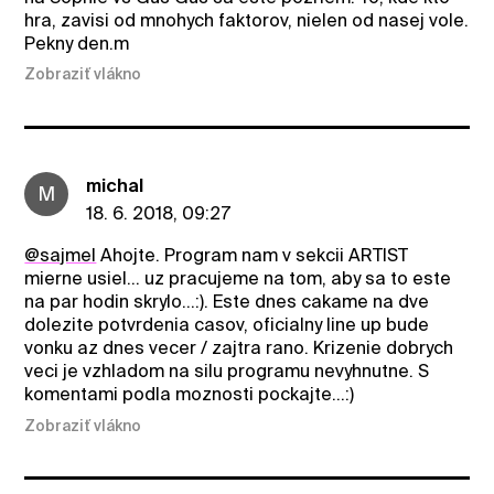
hra, zavisi od mnohych faktorov, nielen od nasej vole.
Pekny den.m
Zobraziť vlákno
michal
M
18. 6. 2018, 09:27
@sajmel
Ahojte. Program nam v sekcii ARTIST
mierne usiel... uz pracujeme na tom, aby sa to este
na par hodin skrylo...:). Este dnes cakame na dve
dolezite potvrdenia casov, oficialny line up bude
vonku az dnes vecer / zajtra rano. Krizenie dobrych
veci je vzhladom na silu programu nevyhnutne. S
komentami podla moznosti pockajte...:)
Zobraziť vlákno