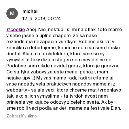
michal
M
12. 6. 2018, 00:24
@cookie
Ahoj. Nie, nestupil si mi na otlak, toto mame
v sebe jasne a uplne chapem, ze sa nase
rozhodnutia nezapacia vsetkym. Robime akurat v
kancliku a debatujeme, konecne som sa sem trosku
dostal. Klub ma architekturu, ktoru sme si my
vymysleli a taky dizajn stageu som nevidel nikde.
Podobne som nikde nevidel garaz, ktora je garazou.
Co sa tyka zabavy za este menej penazi, mam
nejake tipy...:) My vas mame radi, radi si citame aj
vase napady, vela praktickych napadov mame aj z
webparty - su ale veci, ktore chceme mat tvrdohlavo
tak, ako si ich vymyslime - ta tvrdohlavost nam
priniesla vynikajuce odozvy z celeho sveta. Ak by
sme robili veci podla ankiet, mame na festivale Elan.
Zobraziť vlákno