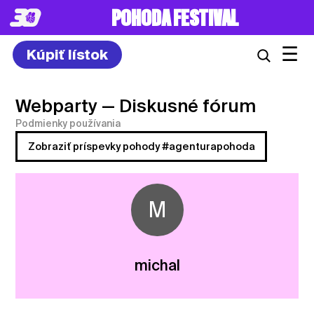
POHODA FESTIVAL
☰
Kúpiť lístok
Webparty
— Diskusné fórum
Podmienky používania
Zobraziť príspevky pohody #agenturapohoda
M
michal