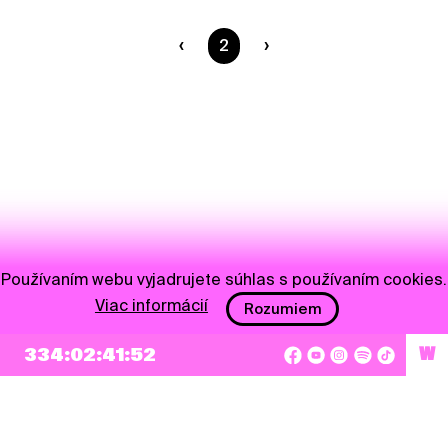
Ste na strane
2
Používaním webu vyjadrujete súhlas s používaním cookies.
Viac informácií
Rozumiem
334:02:41:52
W
NEWSLETTER
Prihlásiť sa