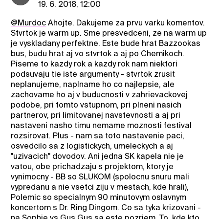
19. 6. 2018, 12:00
@Murdoc
Ahojte. Dakujeme za prvu varku komentov.
Stvrtok je warm up. Sme presvedceni, ze na warm up
je vyskladany perfektne. Este bude hrat Bazzookas
bus, budu hrat aj vo stvrtok a aj po Chemikoch.
Piseme to kazdy rok a kazdy rok nam niektori
podsuvaju tie iste argumenty - stvrtok zrusit
neplanujeme, naplname ho co najlepsie, ale
zachovame ho aj v buducnosti v zahrievackovej
podobe, pri tomto vstupnom, pri plneni nasich
partnerov, pri limitovanej navstevnosti a aj pri
nastaveni nasho timu nemame moznosti festival
rozsirovat. Plus - nam sa toto nastavenie paci,
osvedcilo sa z logistickych, umeleckych a aj
"uzivacich" dovodov. Ani jedna SK kapela nie je
vatou, obe prichadzaju s projektom, ktory je
vynimocny - BB so SLUKOM (spolocnu snuru mali
vypredanu a nie vsetci ziju v mestach, kde hrali),
Polemic so specialnym 90 minutovym oslavnym
koncertom s Dr. Ring Dingom. Co sa tyka krizovani -
na Sophie vs Gus Gus sa este pozriem. To, kde kto