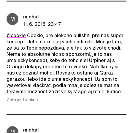
michal
M
11. 6. 2018, 23:47
@cookie
Cookie, pre niekoho bullshit, pre nas super
koncept. Jeho caro je aj v jeho intimite. Mne je luto,
ze sa to Tebe nepozdava, ale tak to v zivote chodi.
Nema to absolutne nic so sponzormi, je to nas
umelecky koncept, keby do toho siel Urpiner aj s
Orange dokopy, urobime to rovnako. Natolko by si
nas uz poznat mohol. Rovnako ostane aj Garaz
garazou, lebo ide o umelecky koncept. Uz som to
vysvetloval viackrat, podla mna je dolezite mat na
festivale moznost zazit velky stage aj male "kutice".
Zobraziť vlákno
michal
M