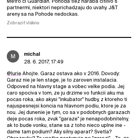
Metro ci Guardian. Pohoda tiez naraba citlivo s
partnermi, niektori neprichadzaju do uvahy. J&T
areny sa na Pohode nedockas.
Zobraziť vlákno
michal
M
28. 6. 2017, 17:49
@lurie
Ahojte. Garaz ostava ako v 2016. Dovody:
Garaz nie je len stage, je to zaroven instalacia.
Odpoved na hlavny stage a vobec velke podia. Jej
caro spociva v tom, ze ju drzime vo funkcii aku ma
pocas roka, ako akysi "inkubator" hudby, z ktoreho ti
najuspesnejsi koncia na hlavnom podiu, ktore je za
nou. Jej dunenie je tym, co sa v podobnych garazach
deje pocas roka, zvuk "garaze" je nenapodobnitelny,
ak to bude vonku, stane sa z toho nieco uplne ine -
dame tam podium? Aky silny aparat? Svetla?