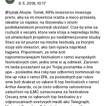
9. 5. 2018, 10:17
@tomik
Ahojte. Tomik, 99% investorov investuje
preto, aby sa im investicia vratila a nieco priniesla,
idealne co najskor, na Slovensku v istom
podnikatelskom prostredi obzvlast. Cize by sme sa
rozlucili s vecami, ktore vela stoja a nepredaju listky
od umeleckych projektov po naddimenzovane sluzby.
Staci sa ist pozriet na mnohe festivaly, za ktorymi
stoja silni investori, ako tam vyzera napriklad
hygiena. Pripominam, ze sme boli
najnominovanejsim festivalom v ramci europskych
festivalovych cien, jednu sme si aj odniesli. Zaroven
mi neda pozastavit sa pri Tvojej poznamke o line
upe - posledne dva roky nas odbornici nominovali na
line up roka v ramci EFA, za poslednych par rokov
sme boli dvakrat vo vybere 6 top festivaloch v ramci
Arthur Awards, co je cisto odborna celosvetova
zalezitost na ILMC oznacovana za festivalove
Oscary, sme vo vyberoch top festivalov a v
odporucaniach svetovych medii ako Telegraph,