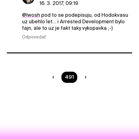
16. 3. 2017, 09:19
@Iwosh
pod to se podepisuju, od Hodokvasu
uz ubehlo let... i Arrested Development bylo
fajn, ale to uz je fakt taky vykopavka ;-)
Odpovedať
Ste na strane
491