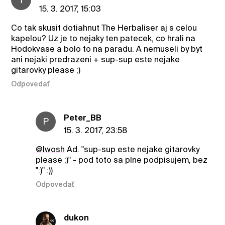
15. 3. 2017, 15:03
Co tak skusit dotiahnut The Herbaliser aj s celou
kapelou? Uz je to nejaky ten patecek, co hrali na
Hodokvase a bolo to na paradu. A nemuseli by byt
ani nejaki predrazeni + sup-sup este nejake
gitarovky please ;)
Odpovedať
Peter_BB
P
15. 3. 2017, 23:58
@Iwosh
Ad. "sup-sup este nejake gitarovky
please ;)" - pod toto sa plne podpisujem, bez
":)" :))
Odpovedať
dukon