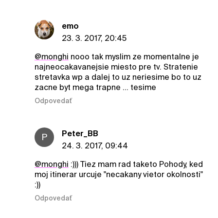
emo
23. 3. 2017, 20:45
@monghi
nooo tak myslim ze momentalne je
najneocakavanejsie miesto pre tv. Stratenie
stretavka wp a dalej to uz neriesime bo to uz
zacne byt mega trapne ... tesime
Odpovedať
Peter_BB
P
24. 3. 2017, 09:44
@monghi
:))) Tiez mam rad taketo Pohody, ked
moj itinerar urcuje "necakany vietor okolnosti"
:))
Odpovedať