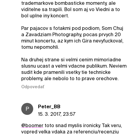
trademarkove bombasticke momenty, ale
viditelne sa trapili. Bol som aj vo Viedni a to
bol uplne iny koncert.
Par pajacov s fotakmi pod podiom, Som Chuj
a Zavadziam Photography, pocas prvych 20
minut koncertu, az kym ich Gira nevyfuckoval,
tomu nepomohli.
Na druhej strane si velmi cenim mimoriadne
slusnu ucast a velmi vdacne publikum. Neviem
sudit kde pramenili vsetky tie technicke
problemy, ale nebolo to to prave orechove.
Odpovedať
Peter_BB
P
15. 3. 2017, 23:57
@boomer
toto snad myslis ironicky. Tak veru,
vopred velka vdaka za referenciu/recenziu