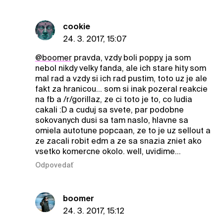
cookie
24. 3. 2017, 15:07
@boomer
pravda, vzdy boli poppy. ja som
nebol nikdy velky fanda, ale ich stare hity som
mal rad a vzdy si ich rad pustim, toto uz je ale
fakt za hranicou... som si inak pozeral reakcie
na fb a /r/gorillaz, ze ci toto je to, co ludia
cakali :D a cuduj sa svete, par podobne
sokovanych dusi sa tam naslo, hlavne sa
omiela autotune popcaan, ze to je uz sellout a
ze zacali robit edm a ze sa snazia zniet ako
vsetko komercne okolo. well, uvidime...
Odpovedať
boomer
24. 3. 2017, 15:12