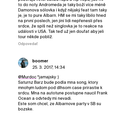
to do noty. Andromeda je taky boží více méně
Damonova sólovka i když nějaký feat tam taky
je, je to pure Albarn. HM se mi taky líbilo hned
na první poslech, jen jiní lidi nepřenesli přes
srdce, že spíš než singlovka je to reakce na
události v USA. Tak teď už jen doufat aby jeli
tour někde poblíž.
Odpovedať
boomer
25. 3. 2017, 14:34
@Murdoc
*jamajsky :)
Saturnz Barz bude podla mna song, ktory
mnohym ludom pod dlhsom case prirastie k
srdcu. Mna na autotune postupne naucil Frank
Ocean a odvtedy mi nevadi.
Este som chcel, ze Albarnove party v SB su
bozske.