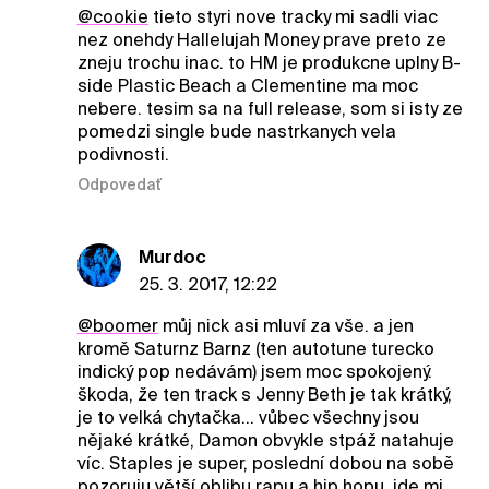
@cookie
tieto styri nove tracky mi sadli viac
nez onehdy Hallelujah Money prave preto ze
zneju trochu inac. to HM je produkcne uplny B-
side Plastic Beach a Clementine ma moc
nebere. tesim sa na full release, som si isty ze
pomedzi single bude nastrkanych vela
podivnosti.
Odpovedať
Murdoc
25. 3. 2017, 12:22
@boomer
můj nick asi mluví za vše. a jen
kromě Saturnz Barnz (ten autotune turecko
indický pop nedávám) jsem moc spokojený.
škoda, že ten track s Jenny Beth je tak krátký,
je to velká chytačka... vůbec všechny jsou
nějaké krátké, Damon obvykle stpáž natahuje
víc. Staples je super, poslední dobou na sobě
pozoruju větší oblibu rapu a hip hopu, jde mi