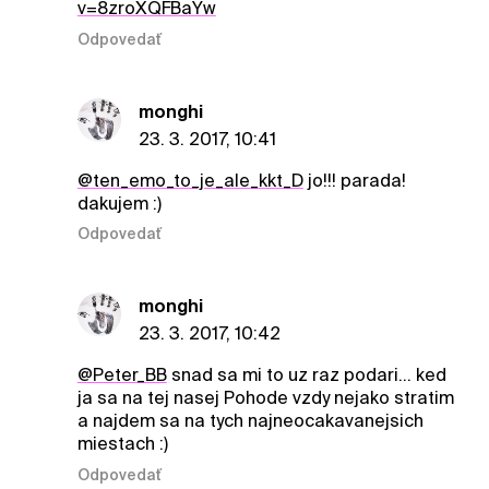
v=8zroXQFBaYw
Odpovedať
monghi
23. 3. 2017, 10:41
@ten_emo_to_je_ale_kkt_D
jo!!! parada!
dakujem :)
Odpovedať
monghi
23. 3. 2017, 10:42
@Peter_BB
snad sa mi to uz raz podari... ked
ja sa na tej nasej Pohode vzdy nejako stratim
a najdem sa na tych najneocakavanejsich
miestach :)
Odpovedať