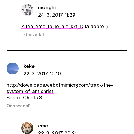
monghi
24. 3. 2017, 11:29
@ten_emo_to_je_ale_kkt_D
ta dobre :)
Odpovedať
keke
22. 3. 2017, 10:10
http://downloads.webofmimicry.com/track/the-
system-of-antichrist
Secret Chiefs 3
Odpovedať
emo
22. 3. 2017, 20:21