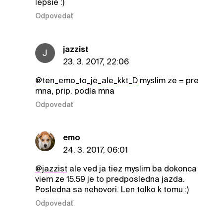
lepsie :)
Odpovedať
jazzist
J
23. 3. 2017, 22:06
@ten_emo_to_je_ale_kkt_D
myslim ze = pre
mna, prip. podla mna
Odpovedať
emo
24. 3. 2017, 06:01
@jazzist
ale ved ja tiez myslim ba dokonca
viem ze 15.59 je to predposledna jazda.
Posledna sa nehovori. Len tolko k tomu :)
Odpovedať