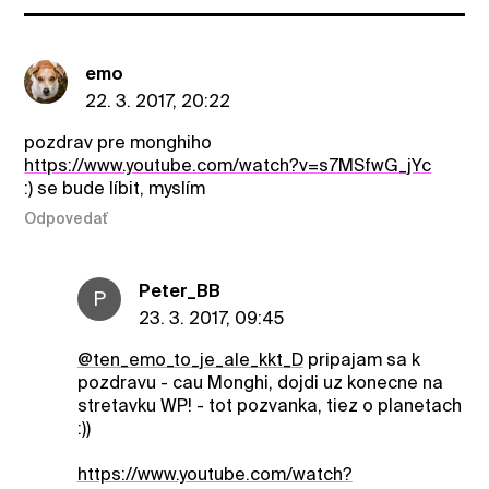
emo
22. 3. 2017, 20:22
pozdrav pre monghiho
https://www.youtube.com/watch?v=s7MSfwG_jYc
:) se bude líbit, myslím
Odpovedať
Peter_BB
P
23. 3. 2017, 09:45
@ten_emo_to_je_ale_kkt_D
pripajam sa k
pozdravu - cau Monghi, dojdi uz konecne na
stretavku WP! - tot pozvanka, tiez o planetach
:))
https://www.youtube.com/watch?