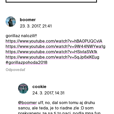
boomer
23. 3. 2017, 21:41
gorillaz nalozili!!
https://www.youtube.com/watch?v=hBA0PUQCvIA
https://www.youtube.com/watch?v=9W44NWYwa1g
https://www.youtube.com/watch?v=HSivlaSVk1k
https://www.youtube.com/watch?v=5qJp6xlKEug
#gorillazpohoda2018
Odpovedať
cookie
24. 3. 2017, 14:31
@boomer
uff, no, dal som tomu aj druhu
sancu, ale teda, je to riadne zle :D som
prekvapeny, ze sa ti to paci, podla mna fun