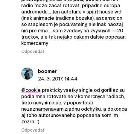
radio moze zacat rotovat, pripadne europa
andromedu... ten autotune v spirit house wtf
(inak animacie tradicne bozske). ascenscion
so staplesom je pocuvatelny, ale inak naozaj
nic pre mna... som zvedavy na zvysnych +-20
trackov, ale tak nejako cakam dalsie popcaan
komercarny
Odpovedať
boomer
24. 3. 2017, 14:44
@cookie
prakticky vsetky single od gorillaz su
podla mna rotovatelne v komercnych radiach,
tieto nevynimajuc. v popovitosti
nezaznamenavam ziadnu odchylku. a dokonca
aj toho autotunovaneho popcaana som im
zozral :)
Odpovedať