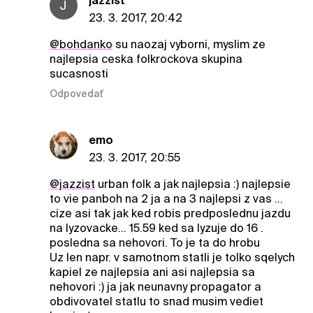
jazzist
J
23. 3. 2017, 20:42
@bohdanko
su naozaj vyborni, myslim ze
najlepsia ceska folkrockova skupina
sucasnosti
Odpovedať
emo
23. 3. 2017, 20:55
@jazzist
urban folk a jak najlepsia :) najlepsie
to vie panboh na 2 ja a na 3 najlepsi z vas ...
cize asi tak jak ked robis predposlednu jazdu
na lyzovacke... 15.59 ked sa lyzuje do 16 .
posledna sa nehovori. To je ta do hrobu
Uz len napr. v samotnom statli je tolko sqelych
kapiel ze najlepsia ani asi najlepsia sa
nehovori :) ja jak neunavny propagator a
obdivovatel statlu to snad musim vediet