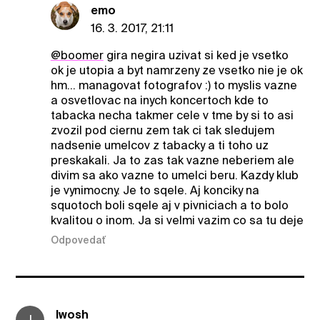
emo
16. 3. 2017, 21:11
@boomer
gira negira uzivat si ked je vsetko
ok je utopia a byt namrzeny ze vsetko nie je ok
hm... managovat fotografov :) to myslis vazne
a osvetlovac na inych koncertoch kde to
tabacka necha takmer cele v tme by si to asi
zvozil pod ciernu zem tak ci tak sledujem
nadsenie umelcov z tabacky a ti toho uz
preskakali. Ja to zas tak vazne neberiem ale
divim sa ako vazne to umelci beru. Kazdy klub
je vynimocny. Je to sqele. Aj konciky na
squotoch boli sqele aj v pivniciach a to bolo
kvalitou o inom. Ja si velmi vazim co sa tu deje
Odpovedať
Iwosh
I