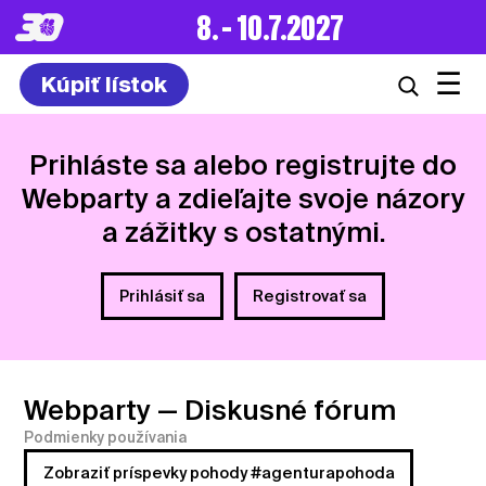
8. – 10.7.2027
☰
Kúpiť lístok
Prihláste sa alebo registrujte do
Webparty a zdieľajte svoje názory
a zážitky s ostatnými.
Prihlásiť sa
Registrovať sa
Webparty
— Diskusné fórum
Podmienky používania
Zobraziť príspevky pohody #agenturapohoda