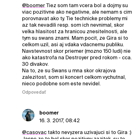
@boomer
Tiez som tam vcera bol a dojmy su
viac pozitivne ako negativne, ale nemam s cim
porovnavat ako ty. Tie technicke problemy mi
az tak nevadili resp. som ich nevnimal, skor
velka hlasitost za hranicou znesitelnosti, ale
tym su swans znami. Mam pocit, ze Gira si to
celkom uzil, asi aj vdaka vdacnemu publiku.
Navstevnost skor priemer (mozno 150 ludi) nie
ako katastrofa na Destroyer pred rokom - cca.
30 divakov.
Na to, ze su Swans u mna skor okrajova
zalezitost, som si koncert celkom vychutnal,
nieco podobne som este nevidel.
Odpovedať
boomer
16. 3. 2017, 08:42
@casovac
takto nevyzera uzivajuci si to Gira :)
Jasne ze to bol skor pozitivny zazitok, su to