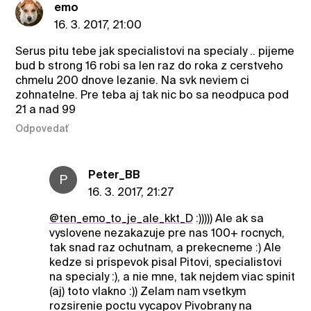
emo
16. 3. 2017, 21:00
Serus pitu tebe jak specialistovi na specialy .. pijeme
bud b strong 16 robi sa len raz do roka z cerstveho
chmelu 200 dnove lezanie. Na svk neviem ci
zohnatelne. Pre teba aj tak nic bo sa neodpuca pod
21 a nad 99
Odpovedať
Peter_BB
P
16. 3. 2017, 21:27
@ten_emo_to_je_ale_kkt_D
:))))) Ale ak sa
vyslovene nezakazuje pre nas 100+ rocnych,
tak snad raz ochutnam, a prekecneme :) Ale
kedze si prispevok pisal Pitovi, specialistovi
na specialy :), a nie mne, tak nejdem viac spinit
(aj) toto vlakno :)) Zelam nam vsetkym
rozsirenie poctu vycapov Pivobrany na