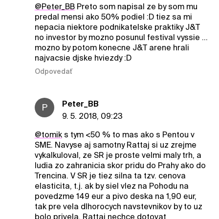
@Peter_BB
Preto som napisal ze by som mu
predal mensi ako 50% podiel :D tiez sa mi
nepacia niektore podnikatelske praktiky J&T
no investor by mozno posunul festival vyssie ...
mozno by potom konecne J&T arene hrali
najvacsie djske hviezdy :D
Odpovedať
Peter_BB
P
9. 5. 2018, 09:23
@tomik
s tym <50 % to mas ako s Pentou v
SME. Navyse aj samotny Rattaj si uz zrejme
vykalkuloval, ze SR je proste velmi maly trh, a
ludia zo zahranicia skor pridu do Prahy ako do
Trencina. V SR je tiez silna ta tzv. cenova
elasticita, t.j. ak by siel vlez na Pohodu na
povedzme 149 eur a pivo deska na 1,90 eur,
tak pre vela dlhorocych navstevnikov by to uz
bolo privela. Rattaj nechce dotovat