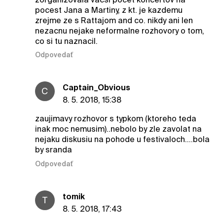
pocest Jana a Martiny, z kt. je kazdemu
zrejme ze s Rattajom and co. nikdy ani len
nezacnu nejake neformalne rozhovory o tom,
co si tu naznacil.
Odpovedať
Captain_Obvious
C
8. 5. 2018, 15:38
zaujimavy rozhovor s typkom (ktoreho teda
inak moc nemusim)..nebolo by zle zavolat na
nejaku diskusiu na pohode u festivaloch....bola
by sranda
Odpovedať
tomik
T
8. 5. 2018, 17:43