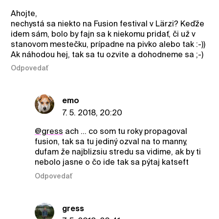
Ahojte,
nechystá sa niekto na Fusion festival v Lärzi? Keďže
idem sám, bolo by fajn sa k niekomu pridať, či už v
stanovom mestečku, prípadne na pivko alebo tak :-))
Ak náhodou hej, tak sa tu ozvite a dohodneme sa ;-)
Odpovedať
emo
7. 5. 2018, 20:20
@gress
ach ... co som tu roky propagoval
fusion, tak sa tu jediný ozval na to manny,
dufam že najblizsiu stredu sa vidime, ak by ti
nebolo jasne o čo ide tak sa pýtaj katseft
Odpovedať
gress