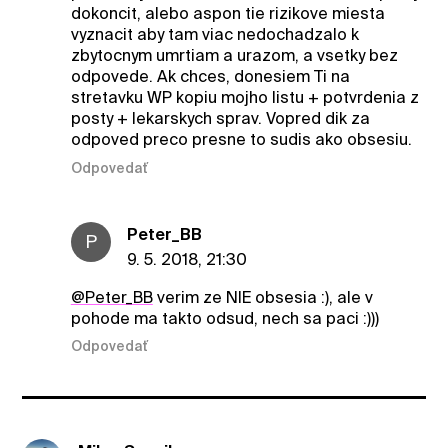
dokoncit, alebo aspon tie rizikove miesta
vyznacit aby tam viac nedochadzalo k
zbytocnym umrtiam a urazom, a vsetky bez
odpovede. Ak chces, donesiem Ti na
stretavku WP kopiu mojho listu + potvrdenia z
posty + lekarskych sprav. Vopred dik za
odpoved preco presne to sudis ako obsesiu.
Odpovedať
Peter_BB
P
9. 5. 2018, 21:30
@Peter_BB
verim ze NIE obsesia :), ale v
pohode ma takto odsud, nech sa paci :)))
Odpovedať