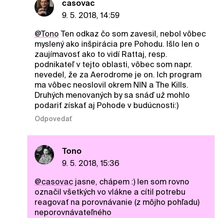
casovac
9. 5. 2018, 14:59
@Tono
Ten odkaz čo som zavesil, nebol vôbec
myslený ako inšpirácia pre Pohodu. Išlo len o
zaujímavosť ako to vidí Rattaj, resp.
podnikateľ v tejto oblasti, vôbec som napr.
nevedel, že za Aerodrome je on. Ich program
ma vôbec neoslovil okrem NIN a The Kills.
Druhých menovaných by sa snáď už mohlo
podariť získať aj Pohode v budúcnosti:)
Odpovedať
Tono
9. 5. 2018, 15:36
@casovac
jasne, chápem :) len som rovno
označil všetkých vo vlákne a cítil potrebu
reagovať na porovnávanie (z môjho pohľadu)
neporovnávateľného