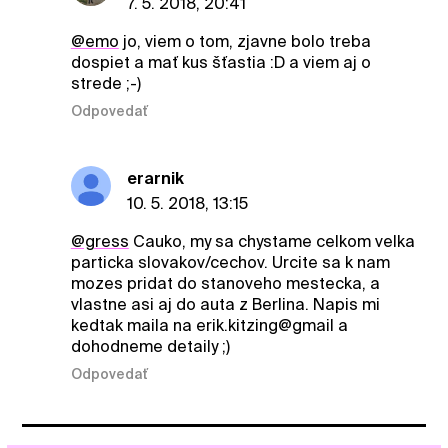
7. 5. 2018, 20:41
@emo
jo, viem o tom, zjavne bolo treba
dospiet a mať kus šťastia :D a viem aj o
strede ;-)
Odpovedať
erarnik
10. 5. 2018, 13:15
@gress
Cauko, my sa chystame celkom velka
particka slovakov/cechov. Urcite sa k nam
mozes pridat do stanoveho mestecka, a
vlastne asi aj do auta z Berlina. Napis mi
kedtak maila na erik.kitzing@gmail a
dohodneme detaily ;)
Odpovedať