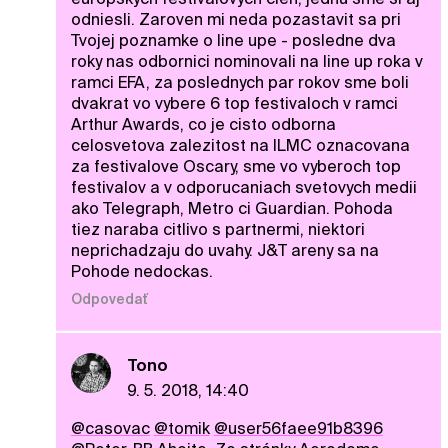
odniesli. Zaroven mi neda pozastavit sa pri
Tvojej poznamke o line upe - posledne dva
roky nas odbornici nominovali na line up roka v
ramci EFA, za poslednych par rokov sme boli
dvakrat vo vybere 6 top festivaloch v ramci
Arthur Awards, co je cisto odborna
celosvetova zalezitost na ILMC oznacovana
za festivalove Oscary, sme vo vyberoch top
festivalov a v odporucaniach svetovych medii
ako Telegraph, Metro ci Guardian. Pohoda
tiez naraba citlivo s partnermi, niektori
neprichadzaju do uvahy. J&T areny sa na
Pohode nedockas.
Odpovedať
Tono
9. 5. 2018, 14:40
@casovac
@tomik
@user56faee91b8396