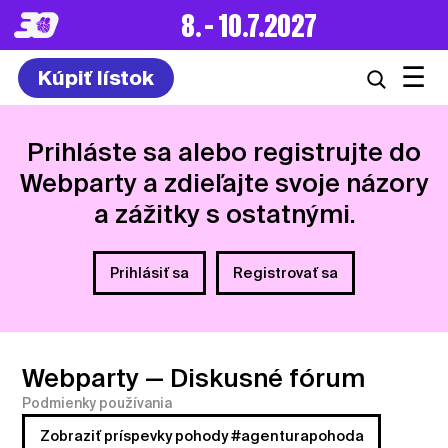
8. – 10.7.2027
☰
Kúpiť lístok
Prihláste sa alebo registrujte do
Webparty a zdieľajte svoje názory
a zážitky s ostatnými.
Prihlásiť sa
Registrovať sa
Webparty
— Diskusné fórum
Podmienky používania
Zobraziť príspevky pohody #agenturapohoda