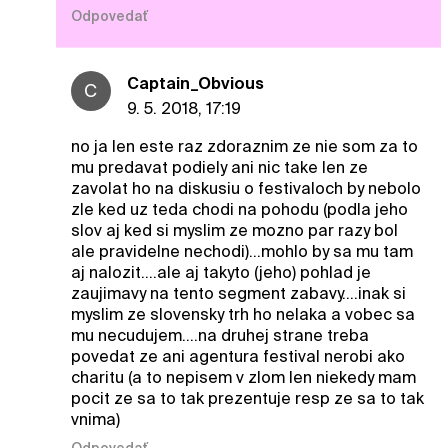
Odpovedať
Captain_Obvious
C
9. 5. 2018, 17:19
no ja len este raz zdoraznim ze nie som za to
mu predavat podiely ani nic take len ze
zavolat ho na diskusiu o festivaloch by nebolo
zle ked uz teda chodi na pohodu (podla jeho
slov aj ked si myslim ze mozno par razy bol
ale pravidelne nechodi)...mohlo by sa mu tam
aj nalozit....ale aj takyto (jeho) pohlad je
zaujimavy na tento segment zabavy....inak si
myslim ze slovensky trh ho nelaka a vobec sa
mu necudujem....na druhej strane treba
povedat ze ani agentura festival nerobi ako
charitu (a to nepisem v zlom len niekedy mam
pocit ze sa to tak prezentuje resp ze sa to tak
vnima)
Odpovedať