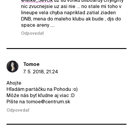
@Mike_Sevcik
uz su vonku bilboardy citylighty
nic zvucnejsie uz asi nie ... no stale mi toho v
lineupe vela chyba napriklad zatial ziaden
DNB, mena do maleho klubu ak bude , djs do
space areny ....
Odpovedať
Tomoe
7. 5. 2018, 21:24
Ahojte
Hľadám partáčku na Pohodu :o)
Môže nás byť kľudne aj viac :D
Píšte na tomoe@centrum.sk
Odpovedať