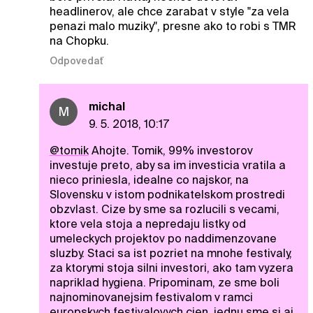
headlinerov, ale chce zarabat v style "za vela
penazi malo muziky", presne ako to robi s TMR
na Chopku.
Odpovedať
michal
M
9. 5. 2018, 10:17
@tomik
Ahojte. Tomik, 99% investorov
investuje preto, aby sa im investicia vratila a
nieco priniesla, idealne co najskor, na
Slovensku v istom podnikatelskom prostredi
obzvlast. Cize by sme sa rozlucili s vecami,
ktore vela stoja a nepredaju listky od
umeleckych projektov po naddimenzovane
sluzby. Staci sa ist pozriet na mnohe festivaly,
za ktorymi stoja silni investori, ako tam vyzera
napriklad hygiena. Pripominam, ze sme boli
najnominovanejsim festivalom v ramci
europskych festivalovych cien, jednu sme si aj