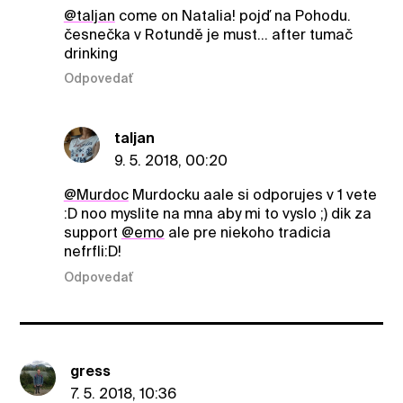
@taljan
come on Natalia! pojď na Pohodu.
česnečka v Rotundě je must... after tumač
drinking
Odpovedať
taljan
9. 5. 2018, 00:20
@Murdoc
Murdocku aale si odporujes v 1 vete
:D noo myslite na mna aby mi to vyslo ;) dik za
support
@emo
ale pre niekoho tradicia
nefrfli:D!
Odpovedať
gress
7. 5. 2018, 10:36