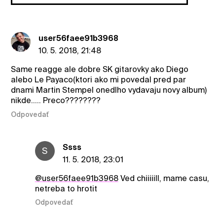
user56faee91b3968
10. 5. 2018, 21:48
Same reagge ale dobre SK gitarovky ako Diego
alebo Le Payaco(ktori ako mi povedal pred par
dnami Martin Stempel onedlho vydavaju novy album)
nikde..... Preco????????
Odpovedať
Ssss
S
11. 5. 2018, 23:01
@user56faee91b3968
Ved chiiiiill, mame casu,
netreba to hrotit
Odpovedať