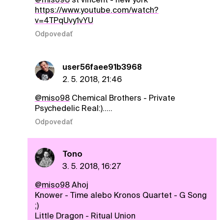
https://www.youtube.com/watch?
v=4TPqUvy1vYU
Odpovedať
user56faee91b3968
2. 5. 2018, 21:46
@miso98
Chemical Brothers - Private
Psychedelic Real:).....
Odpovedať
Tono
3. 5. 2018, 16:27
@miso98
Ahoj
Knower - Time alebo Kronos Quartet - G Song
;)
Little Dragon - Ritual Union