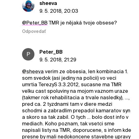
sheeva
9. 5. 2018, 20:03
@Peter_BB
TMR je nějaká tvoje obsese?
Odpovedať
Peter_BB
P
9. 5. 2018, 21:29
@sheeva
verim ze obsesia, len kombinacia 1.
som svedok (asi jediny na policii) vo veci
umrtia TerezyS 3.3.2012, sucasne ma TMR
velku cast spoluviny na mojom vaznom uraze
(takmer rok rehabilitacia a trvale nasledky), ...,
pred ca. 2 tyzdnami tam v diere medzi
schodmi a zabradlim prepadol kamaratov syn
a skoro sa tak zabil. O tych ... bolo dost info v
mediach. Koho poznam, tak vsetci sme
napisali listy na TMR, doporucene, s infom kde
presne by mali nedokoncene stavebne upravy