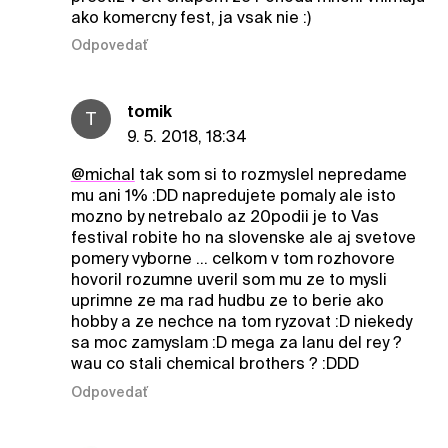
ako komercny fest, ja vsak nie :)
Odpovedať
tomik
T
9. 5. 2018, 18:34
@michal
tak som si to rozmyslel nepredame
mu ani 1% :DD napredujete pomaly ale isto
mozno by netrebalo az 20podii je to Vas
festival robite ho na slovenske ale aj svetove
pomery vyborne ... celkom v tom rozhovore
hovoril rozumne uveril som mu ze to mysli
uprimne ze ma rad hudbu ze to berie ako
hobby a ze nechce na tom ryzovat :D niekedy
sa moc zamyslam :D mega za lanu del rey ?
wau co stali chemical brothers ? :DDD
Odpovedať