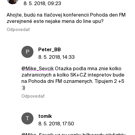
8. 5. 2018, 09:23
Ahojte, budú na tlačovej konferencii Pohoda den FM
zverejnené este nejake mena do line upu?
Odpovedať
Peter_BB
P
8. 5. 2018, 14:33
@Mike_Sevcik
Otazka podla mna znie kolko
zahranicnych a kolko SK+CZ intepretov bude
na Pohoda dni FM oznamenych. Tipujem 2 +5
:))
Odpovedať
tomik
T
8. 5. 2018, 17:50