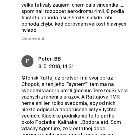
velke fetivaly zaujem: chemicals vincentka .....
spominali rozpocet aerodromu 4mil. € podla
finstatu pohoda asi 3,5mil.€ niekde robi
pohoda chybu ked porovnam velkost hlavnych
hviezd
Odpovedať
Peter_BB
P
8. 5. 2018, 14:31
@tomik
Rattaj uz pretvoril na svoj obraz
Chopok, a ten jeho ""system"" tam ma na
svedomi viacero umrti (pocnuc TerezouS), vela
vaznych zraneni a urazov. A Rattajova TMR
nema ani len tolko svedomia, aby od nich
niekto odpisal a doporucene listy v tychto
veciach. Klasicke podnikanie tejto partie
okolo Pociatka, Kalinaka, ..Bodora atd. Som
vdacny Agenture, ze v ostatnej dobe
zorganizovala vacsi pocet koncertov na