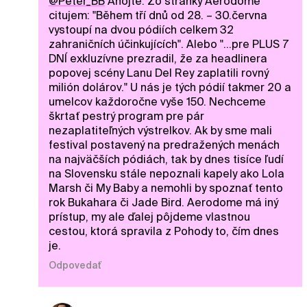
@Peter_BB
Ahojte. Zo stránky Aerodome
citujem: "Během tří dnů od 28. – 30.června
vystoupí na dvou pódiích celkem 32
zahraničních účinkujících". Alebo "...pre PLUS 7
DNÍ exkluzívne prezradil, že za headlinera
popovej scény Lanu Del Rey zaplatili rovný
milión dolárov." U nás je tých pódií takmer 20 a
umelcov každoročne vyše 150. Nechceme
škrtať pestrý program pre pár
nezaplatiteľných výstrelkov. Ak by sme mali
festival postavený na predražených menách
na najväčších pódiách, tak by dnes tisíce ľudí
na Slovensku stále nepoznali kapely ako Lola
Marsh či My Baby a nemohli by spoznať tento
rok Bukahara či Jade Bird. Aerodome má iný
prístup, my ale ďalej pôjdeme vlastnou
cestou, ktorá spravila z Pohody to, čím dnes
je.
Odpovedať