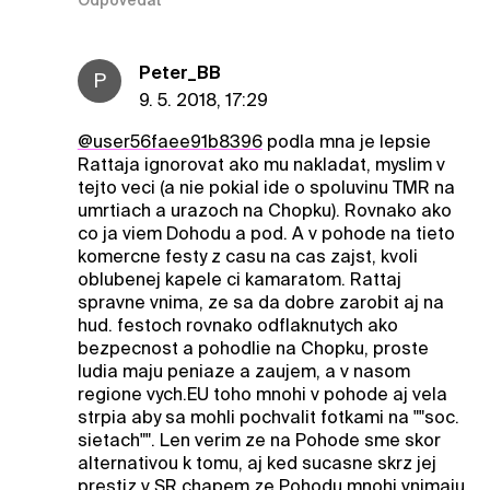
Peter_BB
P
9. 5. 2018, 17:29
@user56faee91b8396
podla mna je lepsie
Rattaja ignorovat ako mu nakladat, myslim v
tejto veci (a nie pokial ide o spoluvinu TMR na
umrtiach a urazoch na Chopku). Rovnako ako
co ja viem Dohodu a pod. A v pohode na tieto
komercne festy z casu na cas zajst, kvoli
oblubenej kapele ci kamaratom. Rattaj
spravne vnima, ze sa da dobre zarobit aj na
hud. festoch rovnako odflaknutych ako
bezpecnost a pohodlie na Chopku, proste
ludia maju peniaze a zaujem, a v nasom
regione vych.EU toho mnohi v pohode aj vela
strpia aby sa mohli pochvalit fotkami na ""soc.
sietach"". Len verim ze na Pohode sme skor
alternativou k tomu, aj ked sucasne skrz jej
prestiz v SR chapem ze Pohodu mnohi vnimaju