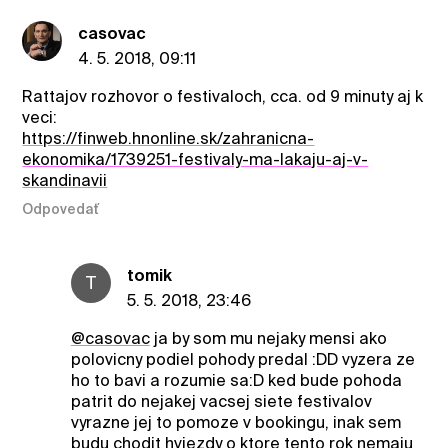
casovac
4. 5. 2018, 09:11
Rattajov rozhovor o festivaloch, cca. od 9 minuty aj k
veci:
https://finweb.hnonline.sk/zahranicna-
ekonomika/1739251-festivaly-ma-lakaju-aj-v-
skandinavii
Odpovedať
tomik
T
5. 5. 2018, 23:46
@casovac
ja by som mu nejaky mensi ako
polovicny podiel pohody predal :DD vyzera ze
ho to bavi a rozumie sa:D ked bude pohoda
patrit do nejakej vacsej siete festivalov
vyrazne jej to pomoze v bookingu, inak sem
budu chodit hviezdy o ktore tento rok nemaju