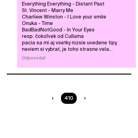
Everything Everything - Distant Past
St. Vincent - Marry Me
Charliew Winston - I Love your smile
Onuka - Time
BadBadNotGood - In Your Eyes
resp. čokoľvek od Culluma
pacia sa mi aj vsetky nizsie uvedene tipy,
neviem si vybrat, je toho strasne vela...
Odpovedať
Ste na strane
410