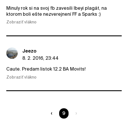
Minuly rok si na svoj fb zavesili Ibeyi plagát, na
ktorom boli ešte nezverejnení FF a Sparks :)
Zobraziť vlákno
Jeezo
8. 2. 2016, 23:44
Caute. Predam listok 12.2 BA Movits!
Zobraziť vlákno
Ste na strane
9