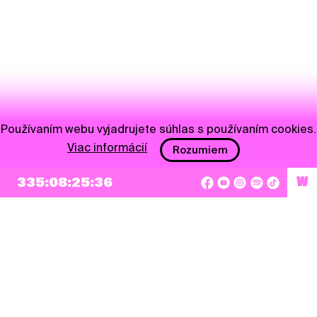
Používaním webu vyjadrujete súhlas s používaním cookies.
Viac informácií
Rozumiem
335:08:25:36
W
NEWSLETTER
Prihlásiť sa
Súhlasím so zapísaním mojej e-mailovej adresy do Pohoda Newslettra a využívaním
na marketingové účely.