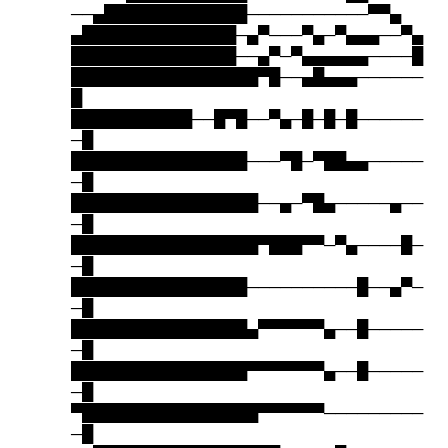
──▄█████████████───────────▀▀▄
▄██████████████─▄▀───▀▄─▀▄▄▄──▀▄
███████████████──▄▀─▀▄▄▄▄▄▄────█
█████████████████▀█──▄█▄▄▄──────
█
███████████──█▀█──▀▄─█─█─█──────
─█
████████████████───▀█─▀██▄▄─────
─█
█████████████████──▄─▀█▄─────▄──
─█
█████████████████▀███▀▀─▀▄────█─
─█
████████████████──────────█──▄▀─
─█
████████████████▄▀▀▀▀▀▀▄──█─────
─█
████████████████▀▀▀▀▀▀▀▄──█─────
─█
▀████████████████▀▀▀▀▀▀─────────
─█