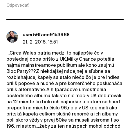
Odpovedať
user56faee91b3968
21. 2. 2016, 15:51
...Circa Wales patria medzi to najlepšie čo v
poslednej dobe prišlo z UK,Milky Chance potešia
najmä mainstreamove publikum ale koho zaujmú
Bloc Party???Z niekdajšej nádejnej a sľubne sa
rozbiehajucej kapely sa stalo niečo čo je pre indies
príliš popové a nudné a pre komerčného poslucháča
príliš alternatívne.A hitparádove umiestnenia
posledného albumu takisto nič moc-v UK debutovali
na 12.mieste čo bolo ich najhoršie a potom sa hneď
prepadli na miesto číslo 96,no a v US kde mali ako
britská kapela celkom slušné renomé a ich albumy
boli skoro vždy v prvej 50ke sa museli uskromniť so
196. miestom...žeby za ten neúspech mohol odchod