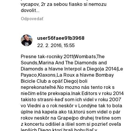
vycapov, 2r za sebou fiasko si nemozu
dovolit...
Odpovedať
user56faee91b3968
22. 2. 2016, 15:55
Presne tak-rocniky 2011(Wombats,The
Sounds,Marina And The Diamonds and
Diamonds a hlavne Interpol a Diego)a 2014(Le
Payaco,Klaxons,La Roux a hlavne Bombay
Bicicle Club a opäť Diego) boli
neprekonateľné.No mozno nás tento rok s
niečím ešte prekvapia.Inak Editors v roku 2014
takisto strasni-keď som ich videl v roku 2007
vo Viedni a o rok neskôr v Londýne tak to bola
úplne iná kapela ako tá,ktorú som videl o pár
rokov neskôr na Grape(po druhej tretine som
z koncertu odišiel a išiel som si pozrieť oveľa
lepších Diego,ktorí hrali bohužiaľ v