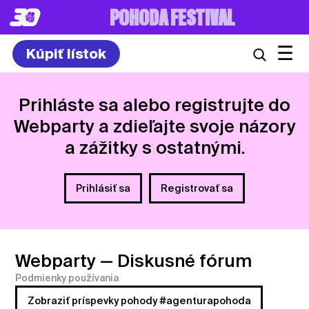
8. – 10.7.2027
☰
Kúpiť lístok
Prihláste sa alebo registrujte do
Webparty a zdieľajte svoje názory
a zážitky s ostatnými.
Prihlásiť sa
Registrovať sa
Webparty
— Diskusné fórum
Podmienky používania
Zobraziť príspevky pohody #agenturapohoda