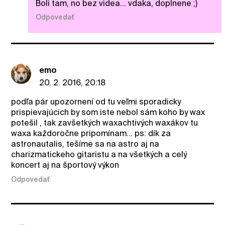
Boli tam, no bez videa... vdaka, doplnene ;)
Odpovedať
emo
20. 2. 2016, 20:18
podľa pár upozornení od tu veľmi sporadicky
prispievajúcich by som iste nebol sám koho by wax
potešil , tak zavšetkých waxachtivých waxákov tu
waxa každoročne pripomínam... ps: dík za
astronautalis, tešíme sa na astro aj na
charizmatickeho gitaristu a na všetkých a celý
koncert aj na športový výkon
Odpovedať