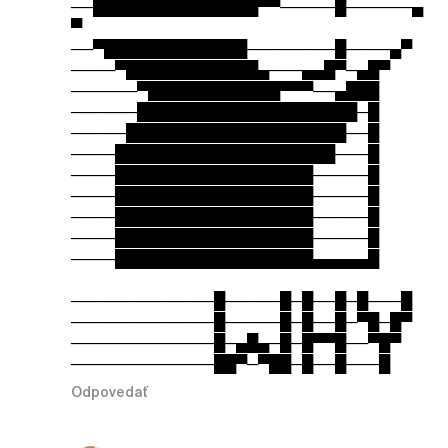
──███████████████▀▀─────█──────▄
▀
──▀█████████████────────█────▄▀
────▀████████████▄───▄▄█▀─▄█▀
──────▀████████████▀▀▀──▄███
──────████████████████████─█
─────████████████████████──█
────████████████████████───█
────██████████████████─────█
────██████████████████─────█
────██████████████████─────█
────██████████████████─────█
────██████████████████▄▄▄▄▄█
─────────────█─────█─█──█─█───█
─────────────█─────█─█──█─▀█─█▀
─────────────█─▄█▄─█─█▀▀█──▀█▀
─────────────██▀─▀██─█──█───█
Odpovedať