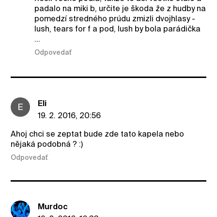
padalo na miki b, určite je škoda že z hudby na
pomedzí stredného prúdu zmizli dvojhlasy -
lush, tears for f a pod, lush by bola parádička
...
Odpovedať
Eli
E
19. 2. 2016, 20:56
Ahoj chci se zeptat bude zde tato kapela nebo
nějaká podobná ? :)
Odpovedať
Murdoc