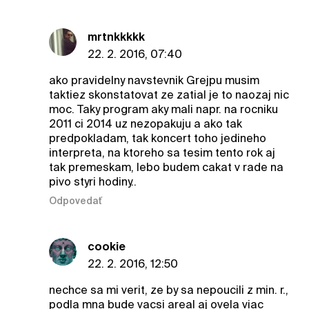
mrtnkkkkk
22. 2. 2016, 07:40
ako pravidelny navstevnik Grejpu musim
taktiez skonstatovat ze zatial je to naozaj nic
moc. Taky program aky mali napr. na rocniku
2011 ci 2014 uz nezopakuju a ako tak
predpokladam, tak koncert toho jedineho
interpreta, na ktoreho sa tesim tento rok aj
tak premeskam, lebo budem cakat v rade na
pivo styri hodiny..
Odpovedať
cookie
22. 2. 2016, 12:50
nechce sa mi verit, ze by sa nepoucili z min. r.,
podla mna bude vacsi areal aj ovela viac