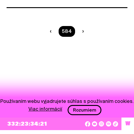
Ste na strane
584
Používaním webu vyjadrujete súhlas s používaním cookies.
Viac informácií
Rozumiem
NEWSLETTER
332:23:34:21
W