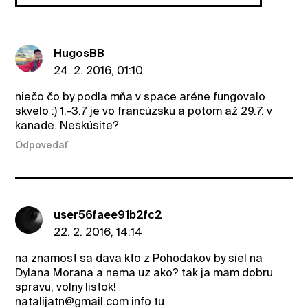
HugosBB
24. 2. 2016, 01:10
niečo čo by podla mňa v space aréne fungovalo
skvelo :) 1.-3.7 je vo francúzsku a potom až 29.7. v
kanade. Neskúsite?
Odpovedať
user56faee91b2fc2
22. 2. 2016, 14:14
na znamost sa dava kto z Pohodakov by siel na
Dylana Morana a nema uz ako? tak ja mam dobru
spravu, volny listok!
natalijatn@gmail.com info tu