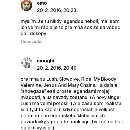
emo
20. 2. 2016, 20:23
myslím, že tu nikdy legendou neboli, mal som
ich veľmi rád a je to pre mňa šok že sa vôbec
dali dokopy
Odpovedať
monghi
20. 2. 2016, 20:49
pre mna su Lush, Slowdive, Ride, My Bloody
Valentine, Jesus And Mary Chains... a dalsie
"shoegaze" esá proste legendami mojej
mladosti, a uz navzdy zostanu :) A novy singel
Lush ma velmi potesil :) Ale zasa som realista,
sila tychto kapiel nikdy nepresiahla velkost
priemerneho europskeho klubu, no ich
poziadavky, v pripade bookingu, by zrejme boli
daleko vyssie :)