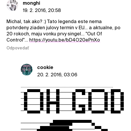
monghi
19. 2. 2016, 20:58
Michal, tak ako? :) Tato legenda este nema
potvrdeny ziaden julovy termin v EU... a aktualne, po
20 rokoch, maju vonku prvy singel... "Out Of
Control"...
https://youtu.be/bD4O20ePnXo
Odpovedať
cookie
20. 2. 2016, 03:06
...............................................................................
─▄▀▀▀▀▄─█──█────▄▀▀█─▄▀▀▀▀▄─█▀▀▄
─█────█─█──█────█────█────█─█──█
─█────█─█▀▀█────█─▄▄─█────█─█──█
─▀▄▄▄▄▀─█──█────▀▄▄█─▀▄▄▄▄▀─█▄▄▀
─────────▄██████▀▀▀▀▀▀▄
─────▄█████████▄───────▀▀▄▄