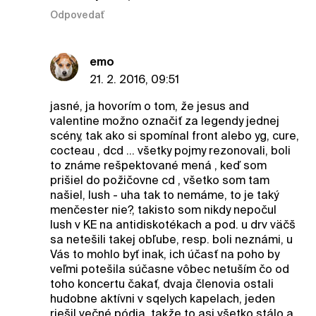
Odpovedať
emo
21. 2. 2016, 09:51
jasné, ja hovorím o tom, že jesus and
valentine možno označiť za legendy jednej
scény, tak ako si spomínal front alebo yg, cure,
cocteau , dcd ... všetky pojmy rezonovali, boli
to známe rešpektované mená , keď som
prišiel do požičovne cd , všetko som tam
našiel, lush - uha tak to nemáme, to je taký
menčester nie?, takisto som nikdy nepočul
lush v KE na antidiskotékach a pod. u drv väčš
sa netešili takej obľube, resp. boli neznámi, u
Vás to mohlo byť inak, ich účasť na poho by
veľmi potešila súčasne vôbec netuším čo od
toho koncertu čakať, dvaja členovia ostali
hudobne aktívni v sqelych kapelach, jeden
riešil večné pódia, takže to asi všetko stálo a