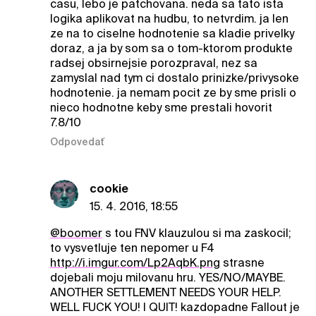
casu, lebo je patchovana. neda sa tato ista
logika aplikovat na hudbu, to netvrdim. ja len
ze na to ciselne hodnotenie sa kladie privelky
doraz, a ja by som sa o tom-ktorom produkte
radsej obsirnejsie porozpraval, nez sa
zamyslal nad tym ci dostalo prinizke/privysoke
hodnotenie. ja nemam pocit ze by sme prisli o
nieco hodnotne keby sme prestali hovorit
7.8/10
Odpovedať
cookie
15. 4. 2016, 18:55
@boomer
s tou FNV klauzulou si ma zaskocil;
to vysvetluje ten nepomer u F4
http://i.imgur.com/Lp2AqbK.png
strasne
dojebali moju milovanu hru. YES/NO/MAYBE.
ANOTHER SETTLEMENT NEEDS YOUR HELP.
WELL FUCK YOU! I QUIT! kazdopadne Fallout je