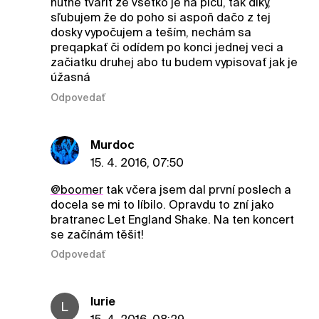
nutne tváriť že všetko je na picu, tak díky,
sľubujem že do poho si aspoň dačo z tej
dosky vypočujem a teším, nechám sa
preqapkať či odídem po konci jednej veci a
začiatku druhej abo tu budem vypisovať jak je
úžasná
Odpovedať
Murdoc
15. 4. 2016, 07:50
@boomer
tak včera jsem dal první poslech a
docela se mi to líbilo. Opravdu to zní jako
bratranec Let England Shake. Na ten koncert
se začínám těšit!
Odpovedať
lurie
L