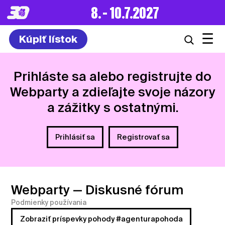
8. – 10.7.2027
☰
Kúpiť lístok
Prihláste sa alebo registrujte do
Webparty a zdieľajte svoje názory
a zážitky s ostatnými.
Prihlásiť sa
Registrovať sa
Webparty
— Diskusné fórum
Podmienky používania
Zobraziť príspevky pohody #agenturapohoda