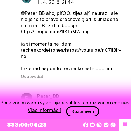
11. 4. 2016, 21:44
@Peter_BB
ahoj piťOO, zijes aj? neurazi, ale
nie je to to prave orechove :) prilis uhladene
na mna... PJ zatial boduje
http://i.imgur.com/1fKfpMW.png
ja si momentalne idem
techenko/deftones/
https://youtu.be/nC7ii3Ir-
no
tak snad aspon to techenko este doplnia...
Odpovedať
Peter_BB
P
Používaním webu vyjadrujete súhlas s používaním cookies.
12. 4. 2016, 09:57
Viac informácií
Rozumiem
@cookie
Skor tam prezivam ako zijem (dlha
rehabilitacia po uraze ramena na lyzovacke,
333:00:04:22
W
ale do Pohody to verim dam :)) Na tom albume