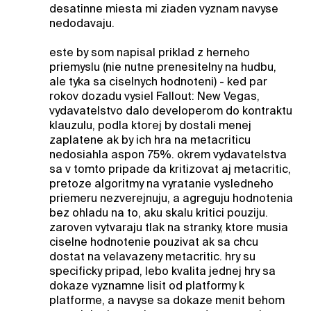
desatinne miesta mi ziaden vyznam navyse
nedodavaju.
este by som napisal priklad z herneho
priemyslu (nie nutne prenesitelny na hudbu,
ale tyka sa ciselnych hodnoteni) - ked par
rokov dozadu vysiel Fallout: New Vegas,
vydavatelstvo dalo developerom do kontraktu
klauzulu, podla ktorej by dostali menej
zaplatene ak by ich hra na metacriticu
nedosiahla aspon 75%. okrem vydavatelstva
sa v tomto pripade da kritizovat aj metacritic,
pretoze algoritmy na vyratanie vysledneho
priemeru nezverejnuju, a agreguju hodnotenia
bez ohladu na to, aku skalu kritici pouziju.
zaroven vytvaraju tlak na stranky, ktore musia
ciselne hodnotenie pouzivat ak sa chcu
dostat na velavazeny metacritic. hry su
specificky pripad, lebo kvalita jednej hry sa
dokaze vyznamne lisit od platformy k
platforme, a navyse sa dokaze menit behom