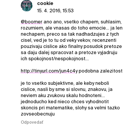
cookie
15. 4. 2016, 15:53
@boomer
ano ano, vsetko chapem, suhlasim,
rozumiem, ale vnasas do toho emocie... ja len
nechapem, preco sa tak nadhadzujes z tych
cisel, ved je to tu od veky vekov, recenzenti
pouzivaju cislice ako finalny posudok pretoze
sa daju dalej spracovat a pretoze vyjadruju
ich spokojnost/nespokojnost...
http://tinyurl.com/jun4c4y
podobna zalezitost
je to vsetko subjektivne, ale keby neboli
cislice, nasli by sme si slovnu, znakovu, ja
neviem aku zvukovu skalu hodnoteni...
jednoducho ked nieco chces vyhodnotit
skoncis pri matematike, slohy sa velmi tazko
zovseobecnuju
Odpovedať