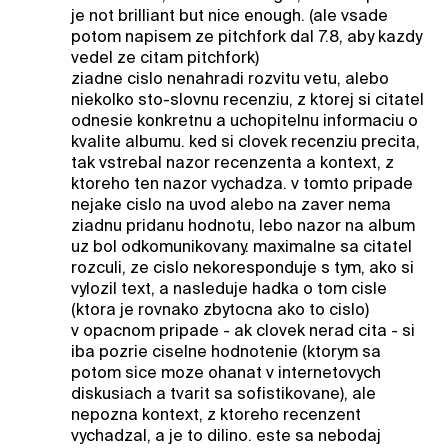
je not brilliant but nice enough. (ale vsade
potom napisem ze pitchfork dal 7.8, aby kazdy
vedel ze citam pitchfork)
ziadne cislo nenahradi rozvitu vetu, alebo
niekolko sto-slovnu recenziu, z ktorej si citatel
odnesie konkretnu a uchopitelnu informaciu o
kvalite albumu. ked si clovek recenziu precita,
tak vstrebal nazor recenzenta a kontext, z
ktoreho ten nazor vychadza. v tomto pripade
nejake cislo na uvod alebo na zaver nema
ziadnu pridanu hodnotu, lebo nazor na album
uz bol odkomunikovany. maximalne sa citatel
rozculi, ze cislo nekoresponduje s tym, ako si
vylozil text, a nasleduje hadka o tom cisle
(ktora je rovnako zbytocna ako to cislo)
v opacnom pripade - ak clovek nerad cita - si
iba pozrie ciselne hodnotenie (ktorym sa
potom sice moze ohanat v internetovych
diskusiach a tvarit sa sofistikovane), ale
nepozna kontext, z ktoreho recenzent
vychadzal, a je to dilino. este sa nebodaj