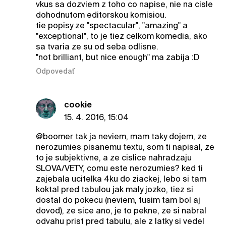
vkus sa dozviem z toho co napise, nie na cisle
dohodnutom editorskou komisiou.
tie popisy ze "spectacular", "amazing" a
"exceptional", to je tiez celkom komedia, ako
sa tvaria ze su od seba odlisne.
"not brilliant, but nice enough" ma zabija :D
Odpovedať
cookie
15. 4. 2016, 15:04
@boomer
tak ja neviem, mam taky dojem, ze
nerozumies pisanemu textu, som ti napisal, ze
to je subjektivne, a ze cislice nahradzaju
SLOVA/VETY, comu este nerozumies? ked ti
zajebala ucitelka 4ku do ziackej, lebo si tam
koktal pred tabulou jak maly jozko, tiez si
dostal do pokecu (neviem, tusim tam bol aj
dovod), ze sice ano, je to pekne, ze si nabral
odvahu prist pred tabulu, ale z latky si vedel