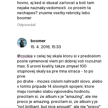
hovno, aj ked si skusal zartovat a boli tam
nejake naznaky vedomosti. co prosim ta
nechapes? zrusme vsetky rebricky, lebo
boomer
Odpovedať
boomer
15. 4. 2016, 15:33
@cookie
v celej tej skale ktoru si v predoslom
poste vymenoval viem pri dobrej voli rozoznat
max. 5 urovni kvality, takze zmysel 100
stupnovej skaly sa pre mna straca - to po
prve.
po druhe - mozes cislom nahradit slovo, alebo
v tomto pripade 14 slovnych spojeni, ktore
maju rovnako slabu vypovednu hodnotu.
precitam si, ze album x je "amazing", ale nie
preco je amazing. precitam si, ze album y je
"not brilliant, but nice enough", ale nie *preco*