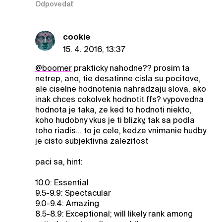
Odpovedať
cookie
15. 4. 2016, 13:37
@boomer
prakticky nahodne?? prosim ta
netrep, ano, tie desatinne cisla su pocitove,
ale ciselne hodnotenia nahradzaju slova, ako
inak chces cokolvek hodnotit ffs? vypovedna
hodnota je taka, ze ked to hodnoti niekto,
koho hudobny vkus je ti blizky, tak sa podla
toho riadis... to je cele, kedze vnimanie hudby
je cisto subjektivna zalezitost
paci sa, hint:
10.0: Essential
9.5-9.9: Spectacular
9.0-9.4: Amazing
8.5-8.9: Exceptional; will likely rank among