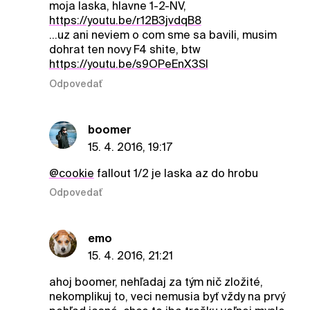
moja laska, hlavne 1-2-NV,
https://youtu.be/r12B3jvdqB8
...uz ani neviem o com sme sa bavili, musim
dohrat ten novy F4 shite, btw
https://youtu.be/s9OPeEnX3SI
Odpovedať
boomer
15. 4. 2016, 19:17
@cookie
fallout 1/2 je laska az do hrobu
Odpovedať
emo
15. 4. 2016, 21:21
ahoj boomer, nehľadaj za tým nič zložité,
nekomplikuj to, veci nemusia byť vždy na prvý