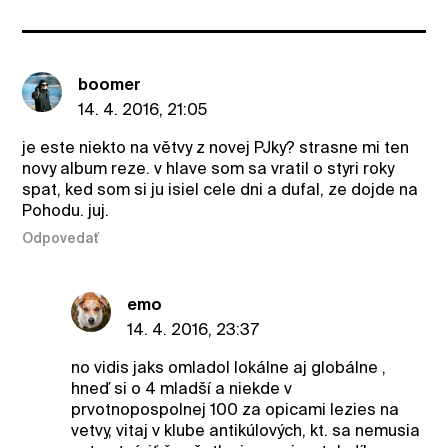
boomer
14. 4. 2016, 21:05
je este niekto na větvy z novej PJky? strasne mi ten
novy album reze. v hlave som sa vratil o styri roky
spat, ked som si ju isiel cele dni a dufal, ze dojde na
Pohodu. juj.
Odpovedať
emo
14. 4. 2016, 23:37
no vidis jaks omladol lokálne aj globálne ,
hneď si o 4 mladší a niekde v
prvotnopospolnej 100 za opicami lezies na
vetvy, vitaj v klube antikúlových, kt. sa nemusia