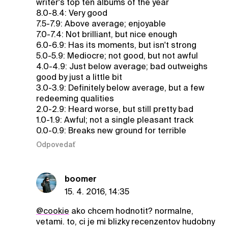
writer's top ten albums of the year
8.0-8.4: Very good
7.5-7.9: Above average; enjoyable
7.0-7.4: Not brilliant, but nice enough
6.0-6.9: Has its moments, but isn't strong
5.0-5.9: Mediocre; not good, but not awful
4.0-4.9: Just below average; bad outweighs
good by just a little bit
3.0-3.9: Definitely below average, but a few
redeeming qualities
2.0-2.9: Heard worse, but still pretty bad
1.0-1.9: Awful; not a single pleasant track
0.0-0.9: Breaks new ground for terrible
Odpovedať
boomer
15. 4. 2016, 14:35
@cookie
ako chcem hodnotit? normalne,
vetami. to, ci je mi blizky recenzentov hudobny