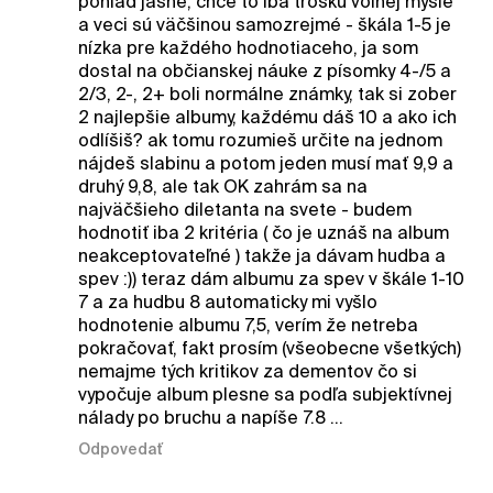
pohľad jasné, chce to iba trošku voľnej mysle
a veci sú väčšinou samozrejmé - škála 1-5 je
nízka pre každého hodnotiaceho, ja som
dostal na občianskej náuke z písomky 4-/5 a
2/3, 2-, 2+ boli normálne známky, tak si zober
2 najlepšie albumy, každému dáš 10 a ako ich
odlíšiš? ak tomu rozumieš určite na jednom
nájdeš slabinu a potom jeden musí mať 9,9 a
druhý 9,8, ale tak OK zahrám sa na
najväčšieho diletanta na svete - budem
hodnotiť iba 2 kritéria ( čo je uznáš na album
neakceptovateľné ) takže ja dávam hudba a
spev :)) teraz dám albumu za spev v škále 1-10
7 a za hudbu 8 automaticky mi vyšlo
hodnotenie albumu 7,5, verím že netreba
pokračovať, fakt prosím (všeobecne všetkých)
nemajme tých kritikov za dementov čo si
vypočuje album plesne sa podľa subjektívnej
nálady po bruchu a napíše 7.8 ...
Odpovedať