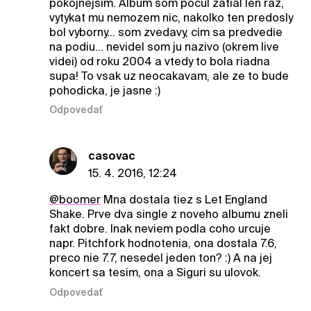
pokojnejsim. Album som pocul zatial len raz,
vytykat mu nemozem nic, nakolko ten predosly
bol vyborny... som zvedavy, cim sa predvedie
na podiu... nevidel som ju nazivo (okrem live
videi) od roku 2004 a vtedy to bola riadna
supa! To vsak uz neocakavam, ale ze to bude
pohodicka, je jasne :)
Odpovedať
casovac
15. 4. 2016, 12:24
@boomer
Mna dostala tiez s Let England
Shake. Prve dva single z noveho albumu zneli
fakt dobre. Inak neviem podla coho urcuje
napr. Pitchfork hodnotenia, ona dostala 7.6,
preco nie 7.7, nesedel jeden ton? :) A na jej
koncert sa tesim, ona a Siguri su ulovok.
Odpovedať