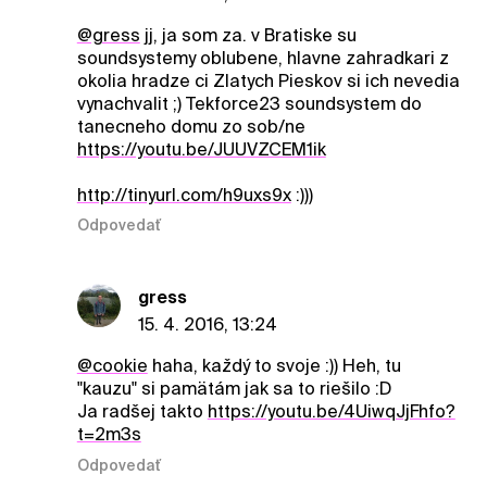
@gress
jj, ja som za. v Bratiske su
soundsystemy oblubene, hlavne zahradkari z
okolia hradze ci Zlatych Pieskov si ich nevedia
vynachvalit ;) Tekforce23 soundsystem do
tanecneho domu zo sob/ne
https://youtu.be/JUUVZCEM1ik
http://tinyurl.com/h9uxs9x
:)))
Odpovedať
gress
15. 4. 2016, 13:24
@cookie
haha, každý to svoje :)) Heh, tu
"kauzu" si pamätám jak sa to riešilo :D
Ja radšej takto
https://youtu.be/4UiwqJjFhfo?
t=2m3s
Odpovedať