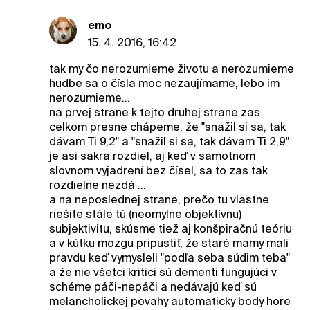
emo
15. 4. 2016, 16:42
tak my čo nerozumieme životu a nerozumieme
hudbe sa o čísla moc nezaujímame, lebo im
nerozumieme...
na prvej strane k tejto druhej strane zas
celkom presne chápeme, že "snažil si sa, tak
dávam Ti 9,2" a "snažil si sa, tak dávam Ti 2,9"
je asi sakra rozdiel, aj keď v samotnom
slovnom vyjadrení bez čísel, sa to zas tak
rozdielne nezdá ...
a na neposlednej strane, prečo tu vlastne
riešite stále tú (neomylne objektívnu)
subjektivitu, skúsme tiež aj konšpiračnú teóriu
a v kútku mozgu pripustiť, že staré mamy mali
pravdu keď vymysleli "podľa seba súdim teba"
a že nie všetci kritici sú dementi fungujúci v
schéme páči-nepáči a nedávajú keď sú
melancholickej povahy automaticky body hore