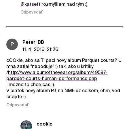
@katseft
rozmýšlam nad tým :)
Odpovedať
Peter_BB
P
11. 4. 2016, 21:26
cOOkie, ako sa Ti paci novy album Parquet courts? U
mna zatial "neboduje" :) tak, ako u kritiky
/
http://www.albumoftheyear.org/album/49597-
parquet-courts-human-performance.php
..mozno to chce cas :)
V piatok novy album PJ, na NME uz celkom, ehm, ved
citaj/te :)
Odpovedať
cookie