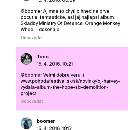
15. 4. 2016, 08:29
@boomer
Aj mna to chytilo hned na prve
pocutie, fantasticke, asi jej najlepsi album.
Skladby Ministry Of Defence, Orange Monkey,
Wheel - dokonale.
Odpovedať
Tono
15. 4. 2016, 10:21
@boomer
Velmi dobre veru :)
www.pohodafestival.sk/sk/novinky/pj-harvey-
vydala-album-the-hope-six-demolition-
project
Odpovedať
boomer
15. 4. 2016, 10:51