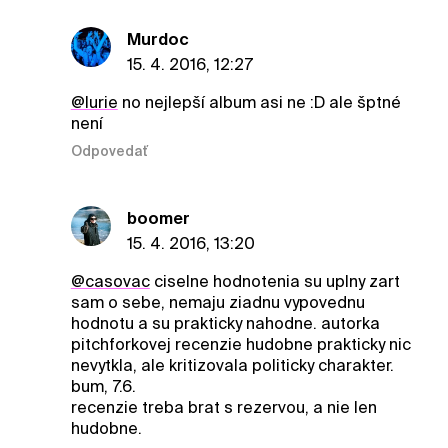
Murdoc
15. 4. 2016, 12:27
@lurie
no nejlepší album asi ne :D ale šptné
není
Odpovedať
boomer
15. 4. 2016, 13:20
@casovac
ciselne hodnotenia su uplny zart
sam o sebe, nemaju ziadnu vypovednu
hodnotu a su prakticky nahodne. autorka
pitchforkovej recenzie hudobne prakticky nic
nevytkla, ale kritizovala politicky charakter.
bum, 7.6.
recenzie treba brat s rezervou, a nie len
hudobne.