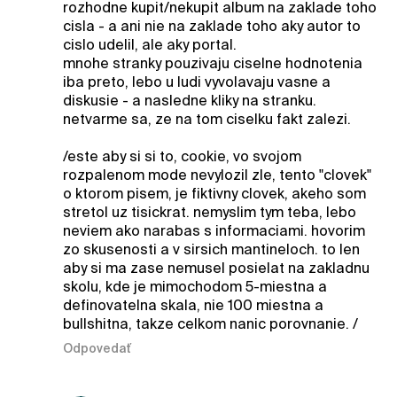
rozhodne kupit/nekupit album na zaklade toho
cisla - a ani nie na zaklade toho aky autor to
cislo udelil, ale aky portal.
mnohe stranky pouzivaju ciselne hodnotenia
iba preto, lebo u ludi vyvolavaju vasne a
diskusie - a nasledne kliky na stranku.
netvarme sa, ze na tom ciselku fakt zalezi.
/este aby si si to, cookie, vo svojom
rozpalenom mode nevylozil zle, tento "clovek"
o ktorom pisem, je fiktivny clovek, akeho som
stretol uz tisickrat. nemyslim tym teba, lebo
neviem ako narabas s informaciami. hovorim
zo skusenosti a v sirsich mantineloch. to len
aby si ma zase nemusel posielat na zakladnu
skolu, kde je mimochodom 5-miestna a
definovatelna skala, nie 100 miestna a
bullshitna, takze celkom nanic porovnanie. /
Odpovedať