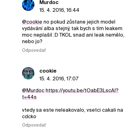
Murdoc
15. 4. 2016, 16:44
@cookie
no pokud zůstane jejich model
vydávání alba stejný, tak bych s tím leakem
moc neplašil :D TKOL snad ani leak nemělo,
nebo jo?
Odpovedať
cookie
15. 4. 2016, 17:07
@Murdoc
https://youtu.be/tOabE3LscAI?
t=44s
vtedy sa este neleakovalo, vsetci cakali na
cdcko
Odpovedať