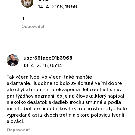
14. 4. 2016, 16:56
:)
Odpovedať
user56faee91b3968
13. 4. 2016, 05:14
Tak včera Noel vo Viedni také menšie
sklamanie.Hudobne to bolo zvládnuté veľmi dobre
ale chýbal moment prekvapenia.Jeho setlist sa už
pár týždňov nezmenil čo je na človeka,ktorý napísal
niekoľko desiatok skladieb trochu smutné a podľa
mňa to bol pre hudobníkov tak trochu stereotyp.Bolo
vypredané asi z dvoch tretín a skoro polovicu tvorili
slováci.
Odpovedať