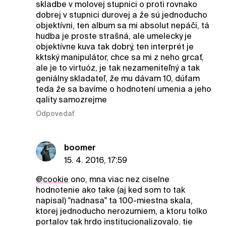
skladbe v molovej stupnici o proti rovnako
dobrej v stupnici durovej a že sú jednoducho
objektívni, ten album sa mi absolut nepáči, tá
hudba je proste strašná, ale umelecky je
objektívne kuva tak dobrý, ten interprét je
kktský manipulátor, chce sa mi z neho grcať,
ale je to virtuóz, je tak nezameniteľný a tak
geniálny skladateľ, že mu dávam 10, dúfam
teda že sa bavíme o hodnotení umenia a jeho
qality samozrejme
Odpovedať
boomer
15. 4. 2016, 17:59
@cookie
ono, mna viac nez ciselne
hodnotenie ako take (aj ked som to tak
napisal) "nadnasa" ta 100-miestna skala,
ktorej jednoducho nerozumiem, a ktoru tolko
portalov tak hrdo institucionalizovalo. tie