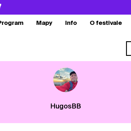
7
Program
Mapy
Info
O festivale
HugosBB