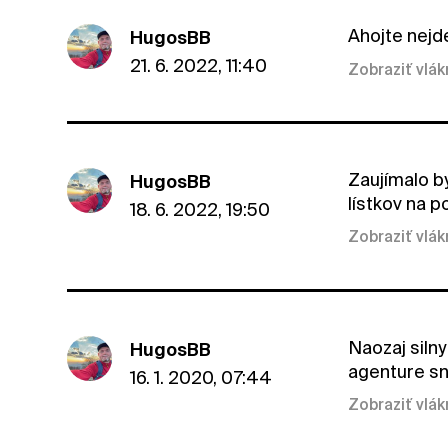
Ahojte nejde
HugosBB
21. 6. 2022, 11:40
Zobraziť vlá
Zaujímalo by
HugosBB
lístkov na po
18. 6. 2022, 19:50
Zobraziť vlá
Naozaj silny
HugosBB
agenture sna
16. 1. 2020, 07:44
Zobraziť vlá