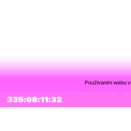
Používaním webu vy
335:08:11:31
NEWSLETTER