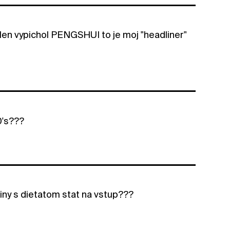
 len vypichol PENGSHUI to je moj "headliner"
0's???
diny s dietatom stat na vstup???