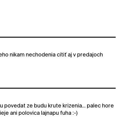
veho nikam nechodenia cítiť aj v predajoch
u povedat ze budu krute krizenia... palec hore
je ani polovica lajnapu fuha :-)