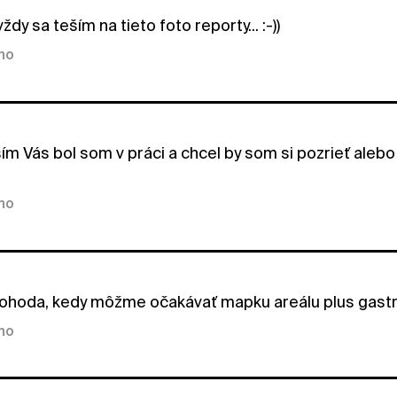
ždy sa teším na tieto foto reporty... :-))
kno
sím Vás bol som v práci a chcel by som si pozrieť aleb
kno
ohoda, kedy môžme očakávať mapku areálu plus gastr
kno