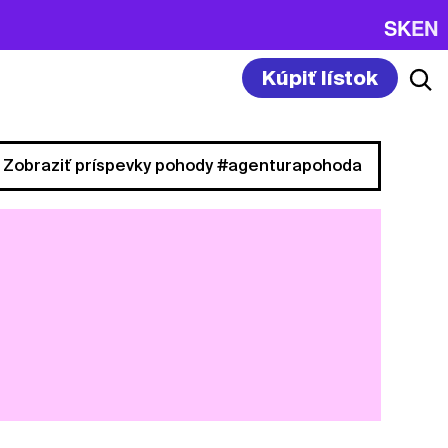
SK
EN
Kúpiť lístok
Zobraziť príspevky pohody #agenturapohoda