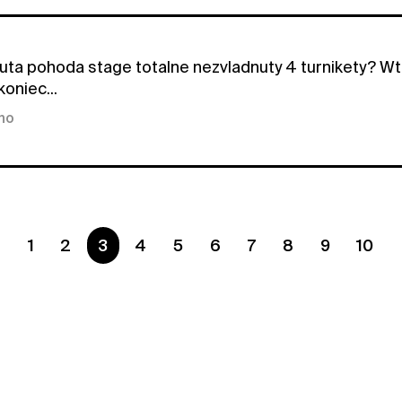
ta pohoda stage totalne nezvladnuty 4 turnikety? Wtf? 
oniec...
kno
1
2
Ste na strane
3
4
5
6
7
8
9
10