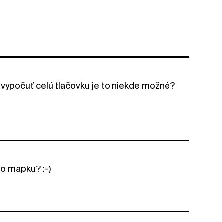
o vypočuť celú tlačovku je to niekde možné?
o mapku? :-)