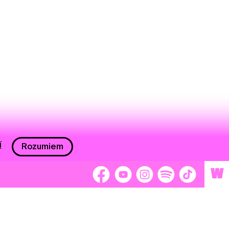
í
Rozumiem
W
 nám 2 %
Brigádnici