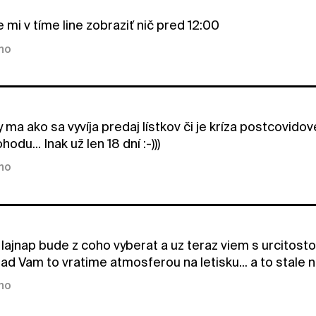
 mi v tíme line zobraziť nič pred 12:00
kno
 ma ako sa vyvíja predaj lístkov či je kríza postcovido
hodu... Inak už len 18 dní :-)))
kno
 lajnap bude z coho vyberat a uz teraz viem s urcitosto
d Vam to vratime atmosferou na letisku... a to stale nie
kno