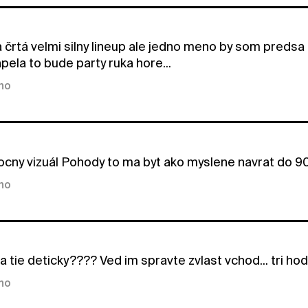
a črtá velmi silny lineup ale jedno meno by som predsa
pela to bude party ruka hore...
kno
rocny vizuál Pohody to ma byt ako myslene navrat do 9
kno
a tie deticky???? Ved im spravte zvlast vchod... tri ho
kno