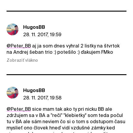
HugosBB
28. 11. 2017, 19:59
@Peter_BB
aj ja som dnes vyhral 2 listky na štvrtok
na Andrej šeban trio :) potešilo :) ďakujem FMko
Zobraziť vlákno
HugosBB
28. 11. 2017, 19:58
@Peter_BB
sice mam tak ako ty pri nicku BB ale
zdržujem sa v BA a "reči" "klebietky" som teda počul
tu v BA ale sám neviem čo si o tom s odstupom času
myslieť ono človek hneď vidí vzdušné zámky ked