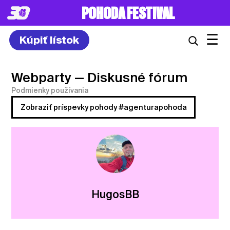
POHODA FESTIVAL
☰
Kúpiť lístok
Webparty
— Diskusné fórum
Podmienky používania
Zobraziť príspevky pohody #agenturapohoda
HugosBB