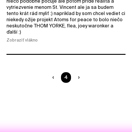
nieco podobne pocuje ale potom pride realita a
vytriezvenie menom St. Vincent ale ja sa budem
tento krát rád myliť :) napriklad by som chcel vediet ci
niekedy ožije projekt Atoms for peace to bolo niečo
neskutočne THOM YORKE, flea, joey waronker a
ďalší :)
Zobraziť vlákno
Ste na strane
4