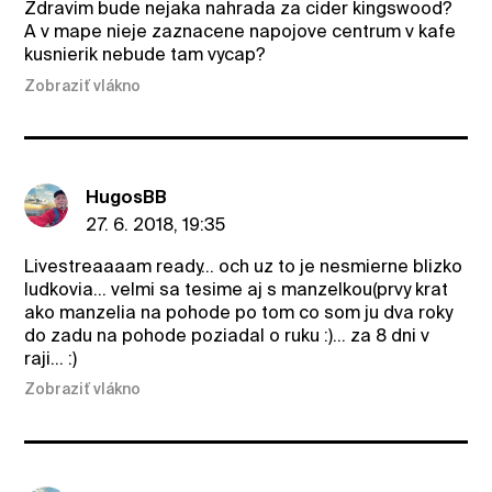
Zdravim bude nejaka nahrada za cider kingswood?
A v mape nieje zaznacene napojove centrum v kafe
kusnierik nebude tam vycap?
Zobraziť vlákno
HugosBB
27. 6. 2018, 19:35
Livestreaaaam ready... och uz to je nesmierne blizko
ludkovia... velmi sa tesime aj s manzelkou(prvy krat
ako manzelia na pohode po tom co som ju dva roky
do zadu na pohode poziadal o ruku :)... za 8 dni v
raji... :)
Zobraziť vlákno