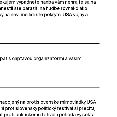
edekujem vypadnete hanba vám nehrajte sa na
nestii ste paraziti na hudbe rovnako ako
y na nevinne lidi ste pokrytci USA vojny a
pať s čaptavou organizátormi a vašimi
or napojený na protislovenske mimovladky USA
protislovensky politický festival si precitaj
 proti politickému fetivalu pohoda vy sekta