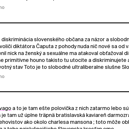
kno
 diskriminácia slovenského občana za názor a slobodný 
oliči diktátora Čaputa z pohody nuda nič nové sa od v
nil nick na ženský a sexuálne ma atakoval obťažoval di
ne primitívne houno takisto tu utocite a diskriminuje
votný stav Toto je to slobodné ultraliberalne slušne S
kno
vago
a to je tam ešte polovička z nich zatarmo lebo s
je tam už úplne träpnä bratislavská kaviareň darmozra
 jehovistov ako okolo charlesa mansona ; toto môže obh
ta z toho najslušnejšieho Slovenska kresťan emo