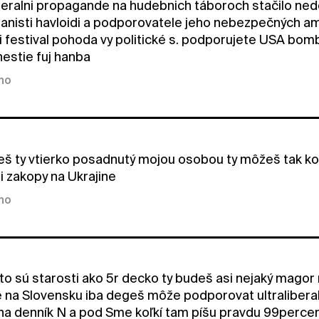
iberalni propagande na hudebnich táboroch stačilo n
anisti havloidi a podporovatele jeho nebezpečných am
ni festival pohoda vy politické s. podporujete USA bomb
estie fuj hanba
kno
š ty vtierko posadnutý mojou osobou ty môžeš tak ko
 zakopy na Ukrajine
kno
 to sú starosti ako 5r decko ty budeš asi nejaký mag
 na Slovensku iba degeš môže podporovat ultraliberalni 
a denník N a pod Sme koľkí tam píšu pravdu 99percent