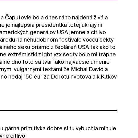
za Čaputovie bola dnes ráno nájdená živá a
je najlepšia presidentka totej ukrajyini
amerických generálov USA jemne a citlivo
národu na nehudobnom festivale voccu sekty
álneho sexu priamo z ťepláreň USA tak ako to
álne extrémistki z lgbtiyzx segty bolo mi trápne
álne dno toto sa tvári ako najväčšie umenie
vnymi vulgarnymi textami že Michal David a
ng no nedaj 150 eur za Dorotu nvotova a k.K.tkov
vulgárna primitívka dobre si tu vybuchla minule
ne citlivo