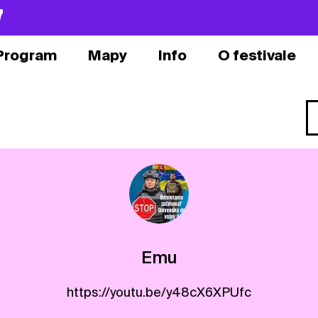
7
Program
Mapy
Info
O festivale
Emu
https://youtu.be/y48cX6XPUfc