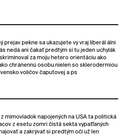
prejav pekne sa ukazujete vy vraj liberál álni
ás nedá ani čakať predtým si tu jeden uchylák
skriminoval za moju hetero orientáciu ako
te ako chránennú osobu nielen so sklerodermiou
lovensko voličov čaputovej a ps
ú z mimovladok napojených na USA ta politická
cov z esetu zomri čistá sekta vypaťľaných
ajovať a zakrývať si predtým oči už len