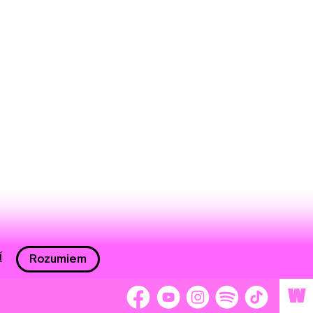
í
Rozumiem
W