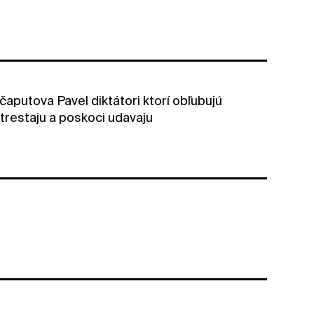
 čaputova Pavel diktátori ktorí obľubujú
r trestaju a poskoci udavaju