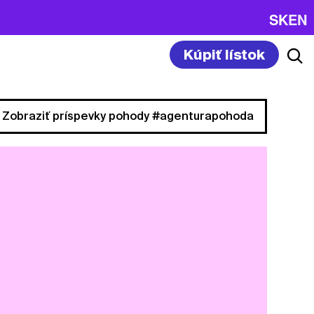
SK
EN
Kúpiť lístok
Zobraziť príspevky pohody #agenturapohoda