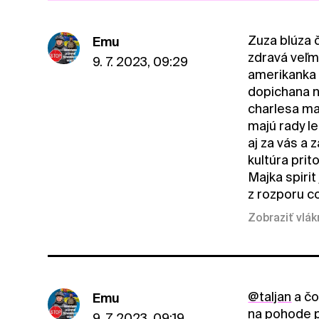
Zuza blúza 
Emu
zdravá veľm
9. 7. 2023, 09:29
amerikanka 
dopichana n
charlesa ma
majú rady le
aj za vás a 
kultúra pri
Majka spirit
z rozporu c
Zobraziť vlá
@taljan
a čo
Emu
na pohode p
9. 7. 2023, 09:19