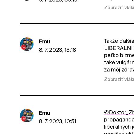
Zobraziť vlá
Takže ďalšia
Emu
LIBERALNI v
8. 7. 2023, 15:18
peťko b zme
také vulgár
za môj zdra
Zobraziť vlá
@Doktor_Zi
Emu
propaganda 
8. 7. 2023, 10:51
liberálnych
morälna eli