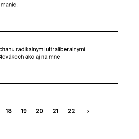
komanie.
chanu radikalnymi ultraliberalnymi
Slovákoch ako aj na mne
18
19
20
21
22