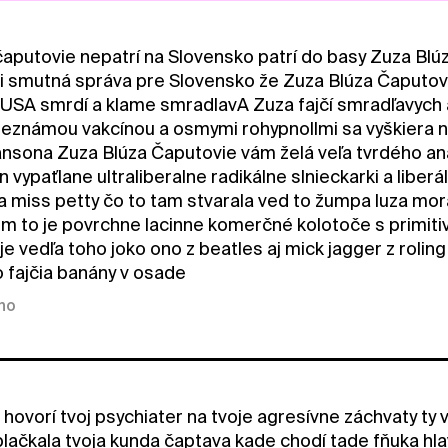
čaputovie nepatrí na Slovensko patrí do basy Zuza Blú
i smutná správa pre Slovensko že Zuza Blúza Čaputovie 
USA smrdí a klame smradlavA Zuza fajčí smradľavych 
eznámou vakcínou a osmymi rohypnollmi sa vyškiera 
nsona Zuza Blúza Čaputovie vám želá veľa tvrdého an
n vypaťlane ultraliberalne radikálne slnieckarki a liber
za miss petty čo to tam stvarala ved to žumpa luza mor
tom to je povrchne lacinne komerčné kolotoče s primiti
 je vedľa toho joko ono z beatles aj mick jagger z roli
o fajčia banány v osade
kno
 hovorí tvoj psychiater na tvoje agresívne záchvaty ty 
lačkala tvoja kunda čaptava kade chodí tade fňuka hlav