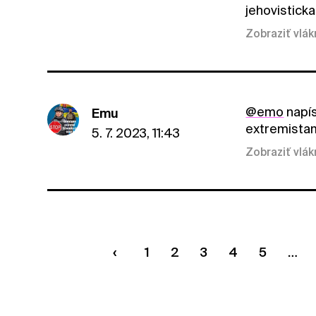
jehovisticka
Zobraziť vlá
@emo
napís
Emu
extremistam
5. 7. 2023, 11:43
Zobraziť vlá
1
2
3
4
5