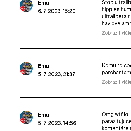
Stop ultral
Emu
hippies hum
6. 7. 2023, 15:20
ultraliberal
havlove amn
Zobraziť vlá
Komu to cpe
Emu
parchantami
5. 7. 2023, 21:37
Zobraziť vlá
Omg wtf lol
Emu
parazitujuce
5. 7. 2023, 14:56
komentáre n