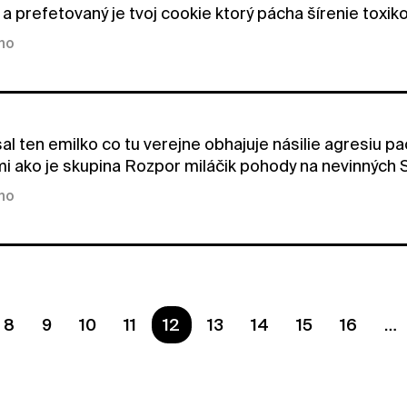
 a prefetovaný je tvoj cookie ktorý pácha šírenie toxi
kno
al ten emilko co tu verejne obhajuje násilie agresiu pa
i ako je skupina Rozpor miláčik pohody na nevinných 
kno
8
9
10
11
Ste na strane
12
13
14
15
16