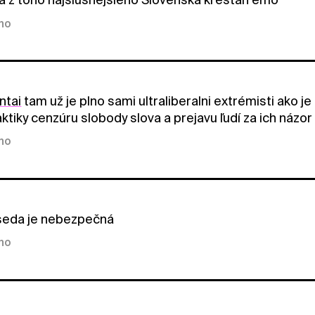
kno
ntai
tam už je plno sami ultraliberalni extrémisti ako je
aktiky cenzúru slobody slova a prejavu ľudí za ich názo
kno
eda je nebezpečná
kno