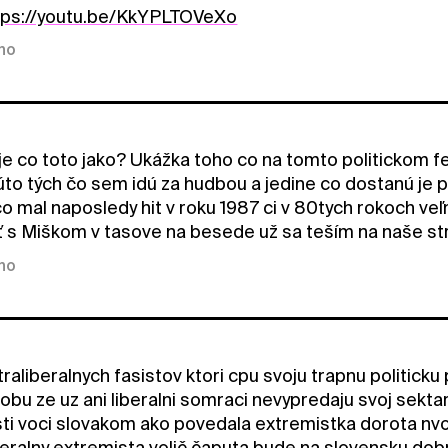
tps://youtu.be/KkYPLTOVeXo
kno
je co toto jako? Ukážka toho co na tomto politickom fe
 ľúto tých čo sem idú za hudbou a jedine co dostanú je
co mal naposledy hit v roku 1987 ci v 80tych rokoch 
 s Miškom v tasove na besede už sa teším na naše st
kno
raliberalnych fasistov ktori cpu svoju trapnu politick
dobu ze uz ani liberalni somraci nevypredaju svoj sekta
sti voci slovakom ako povedala extremistka dorota nvo
beralny extremista volič čaputa bude na slovensku dob