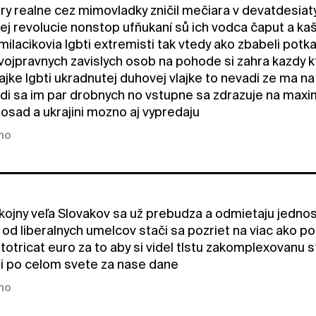
ry realne cez mimovladky zničil mečiara v devatdesiaty
ej revolucie nonstop ufňukaní sů ich vodca čaput a kaš
milacikovia lgbti extremisti tak vtedy ako zbabeli potka
vojpravnych zavislych osob na pohode si zahra kazdy k
lajke lgbti ukradnutej duhovej vlajke to nevadi ze ma na
i sa im par drobnych no vstupne sa zdrazuje na max
 osad a ukrajini mozno aj vypredaju
kno
ojny veľa Slovakov sa už prebudza a odmietaju jednos
 od liberalnych umelcov stači sa pozriet na viac ako p
stotricat euro za to aby si videl tlstu zakomplexovanu 
i po celom svete za nase dane
kno