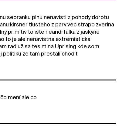
alnu sebranku plnu nenavisti z pohody dorotu
janu kirsner tlusteho z pary vec strapo zverina
y primitiv to iste neandrtalka z jaskyne
o to je ale nenavistna extremisticka
mam rad už sa tesim na Uprising kde som
ej politiku ze tam prestali chodit
ečo mení ale co