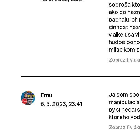
soeroša kto
ako do nezn
pachaju ich 
cinnost nes
vlajke usa v
hudbe pohod
milacikom z
Zobraziť vlá
Ja som spok
Emu
manipulacia
6. 5. 2023, 23:41
by si nedal 
ktoreho vod
Zobraziť vlá