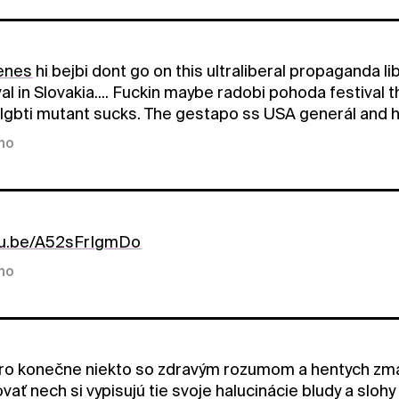
enes
hi bejbi dont go on this ultraliberal propaganda li
al in Slovakia.... Fuckin maybe radobi pohoda festival t
 lgbti mutant sucks. The gestapo ss USA generál and ha
kno
utu.be/A52sFrIgmDo
kno
o konečne niekto so zdravým rozumom a hentych zmag
vať nech si vypisujú tie svoje halucinácie bludy a sloh