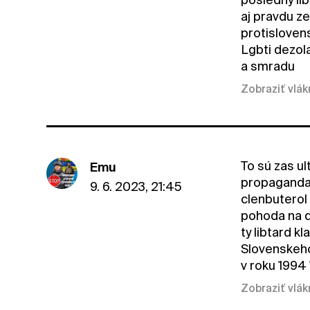
aj pravdu ze
protisloven
Lgbti dezol
a smradu
Zobraziť vlá
To sú zas ul
Emu
propaganda 
9. 6. 2023, 21:45
clenbuterol 
pohoda na dr
ty libtard k
Slovenskeho 
v roku 1994 
Zobraziť vlá