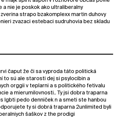
 a nie je poskok ako ultraliberalny
c zverina strapo bzakomplexx martin duhovy
nieri zvazaci estebaci sudruhovia bez skladu
rvi čaput že či sa vyproda táto politická
o sú ale starosti dej si psylocibin a
ych orggii v teplarni a s politického fetivalu
cie a mierumilovnosti.. Ty jsi dobra traparna
ans lgbti pedo denniček n a smeti ste hanbou
dporujete ty si dobrá traparna 2unlimited byli
iberalniych šaškov z the prodigi