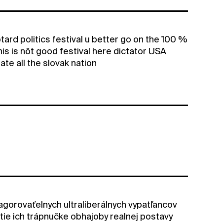
btard politics festival u better go on the 100 %
his is nôt good festival here dictator USA
te all the slovak nation
orovaťelnych ultraliberálnych vypatľancov
y tie ich trápnučke obhajoby realnej postavy