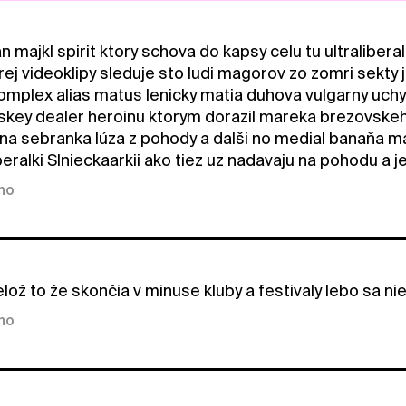
n majkl spirit ktory schova do kapsy celu tu ultraliber
ej videoklipy sleduje sto ludi magorov zo zomri sekty 
mplex alias matus lenicky matia duhova vulgarny uchyln
iskey dealer heroinu ktorym dorazil mareka brezovskeh
lna sebranka lúza z pohody a dalši no medial banaňa 
liberalki Slnieckaarkii ako tiez uz nadavaju na pohodu a j
kno
lož to že skončia v minuse kluby a festivaly lebo sa ni
kno