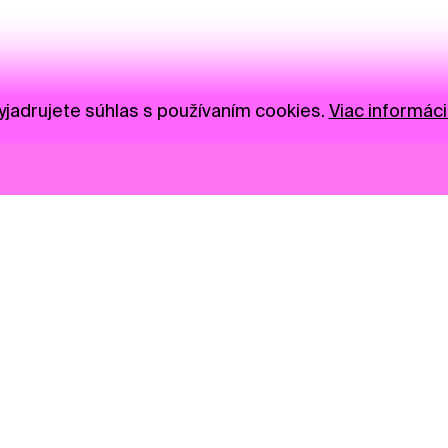
jadrujete súhlas s používaním cookies.
Viac informáci
Novinky
Darujte
Privacy Policy
NGO
Press
Ambass
Gastro
Visual S
Market zóna