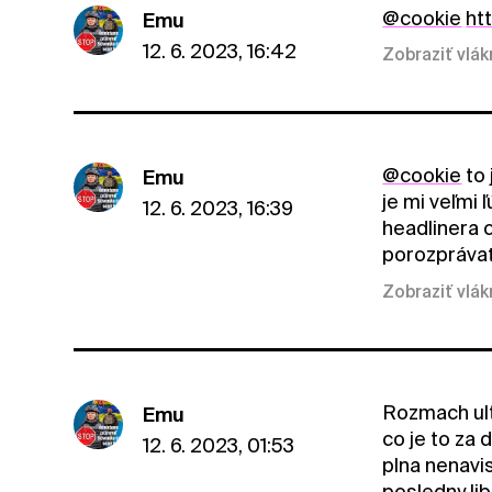
@cookie
ht
Emu
12. 6. 2023, 16:42
Zobraziť vlá
@cookie
to 
Emu
je mi veľmi
12. 6. 2023, 16:39
headlinera 
porozprávať
Zobraziť vlá
Rozmach ult
Emu
co je to za 
12. 6. 2023, 01:53
plna nenavi
posledny li