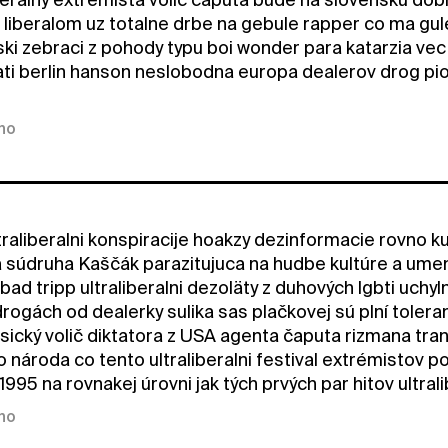
 liberalom uz totalne drbe na gebule rapper co ma gule
ski zebraci z pohody typu boi wonder para katarzia ve
ati berlin hanson neslobodna europa dealerov drog pio
kno
traliberalni konspiracije hoakzy dezinformacie rovno ku
súdruha Kaščák parazitujuca na hudbe kultúre a umení t
bad tripp ultraliberalni dezoläty z duhových lgbti uchyln
ogách od dealerky sulika sas plačkovej sú plní toleran
lasický volič diktatora z USA agenta čaputa rizmana tr
národa co tento ultraliberalni festival extrémistov po
1995 na rovnakej úrovni jak tých prvých par hitov ultral
kno