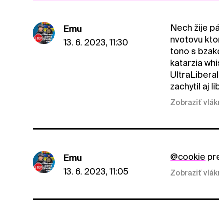
Nech žije pá
Emu
nvotovu ktor
13. 6. 2023, 11:30
tono s bzako
katarzia wh
UltraLibera
zachytil aj 
Zobraziť vlá
@cookie
pre
Emu
13. 6. 2023, 11:05
Zobraziť vlá