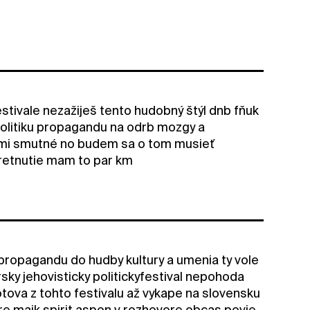
stivale nezažiješ tento hudobný štýl dnb fňuk
 politiku propagandu na odrb mozgy a
veľmi smutné no budem sa o tom musieť
retnutie mam to par km
u propagandu do hudby kultury a umenia ty vole
rsky jehovisticky politickyfestival nepohoda
tova z tohto festivalu až vykape na slovensku
re majk spirit aspon v rozhovore obcas povie