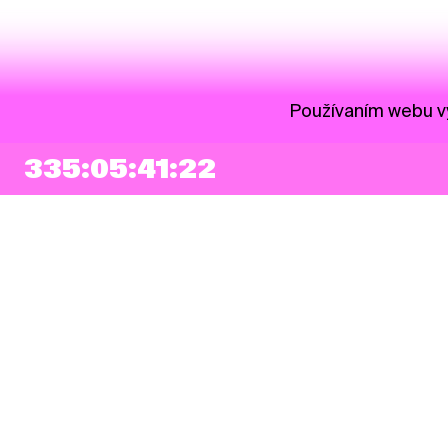
Používaním webu vy
335:05:41:21
NEWSLETTER
Prihlásiť sa
Súhlasím so zapísaním mojej e-mailovej adresy do Pohoda Newslettra a
využívaním na marketingové účely.