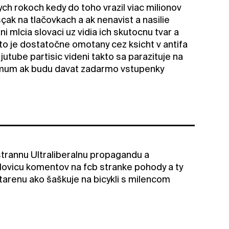
ch rokoch kedy do toho vrazil viac milionov
çak na tlačovkach a ak nenavist a nasilie
ni mlcia slovaci uz vidia ich skutocnu tvar a
to je dostatočne omotany cez ksicht v antifa
 jutube partisic videni takto sa parazituje na
imum ak budu davat zadarmo vstupenky
trannu Ultraliberalnu propagandu a
olovicu komentov na fcb stranke pohody a ty
starenu ako šaškuje na bicykli s milencom