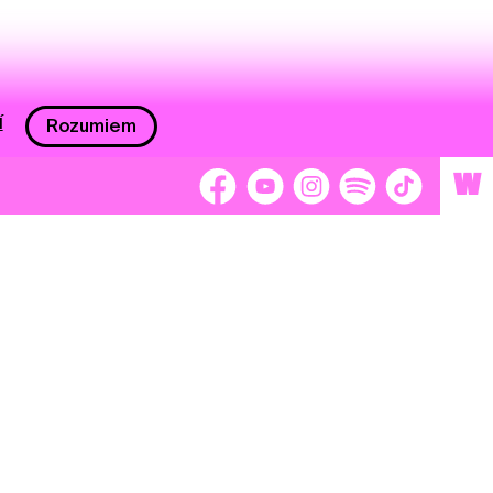
í
Rozumiem
W
 nám 2 %
Brigádnici
Dobrovoľníci
adors
Separátori
tage