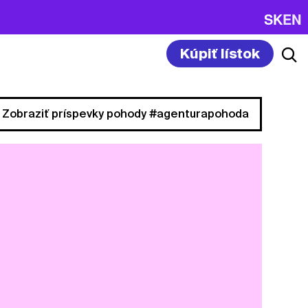
SK
EN
Kúpiť lístok
Zobraziť príspevky pohody #agenturapohoda