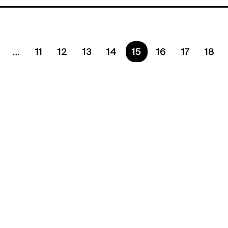
11
12
13
14
Ste na strane
15
16
17
18