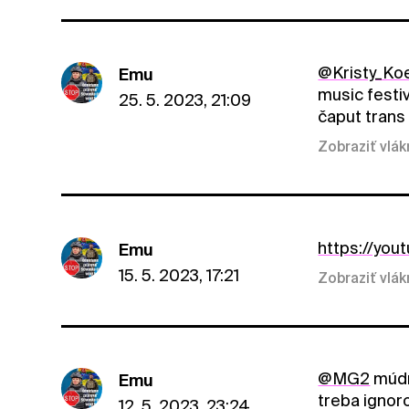
@Kristy_Ko
Emu
music festiv
25. 5. 2023, 21:09
čaput trans
Zobraziť vlá
https://yo
Emu
15. 5. 2023, 17:21
Zobraziť vlá
@MG2
múdr
Emu
treba ignoro
12. 5. 2023, 23:24