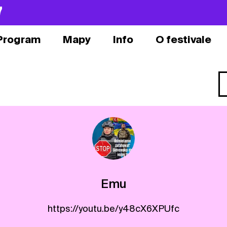
7
Program
Mapy
Info
O festivale
Emu
https://youtu.be/y48cX6XPUfc