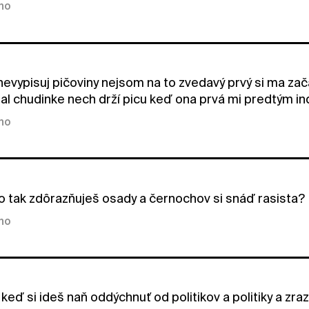
kno
evypisuj pičoviny nejsom na to zvedavý prvý si ma zača
al chudinke nech drží picu keď ona prvá mi predtým ind
kno
 tak zdôrazňuješ osady a černochov si snáď rasista?
kno
 keď si ideš naň oddýchnuť od politikov a politiky a zr