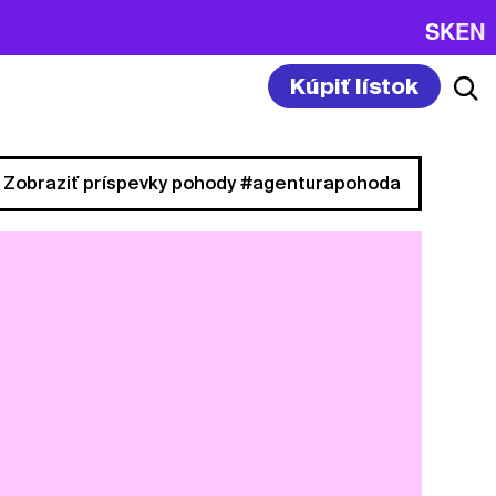
SK
EN
Kúpiť lístok
Zobraziť príspevky pohody #agenturapohoda