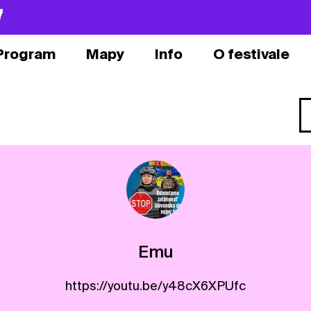
7
Program
Mapy
Info
O festivale
Emu
https://youtu.be/y48cX6XPUfc