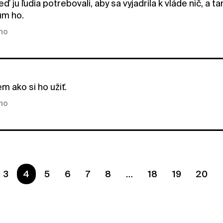
ď ju ľudia potrebovali, aby sa vyjadrila k vláde nič, a t
um ho.
kno
m ako si ho užiť.
kno
3
Ste na strane
4
5
6
7
8
18
19
20