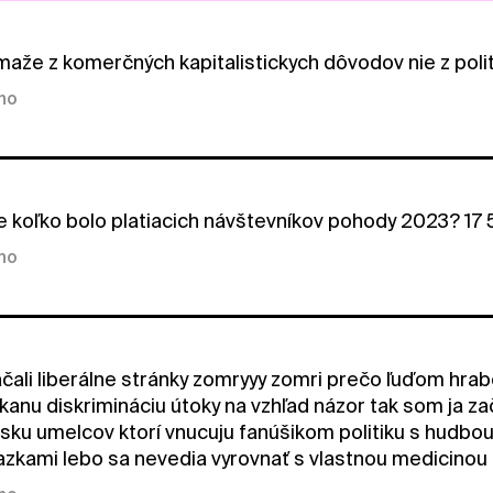
aže z komerčných kapitalistickych dôvodov nie z poli
kno
e koľko bolo platiacich návštevníkov pohody 2023? 17
kno
ačali liberálne stránky zomryyy zomri prečo ľuďom hrab
kanu diskrimináciu útoky na vzhľad názor tak som ja zač
sku umelcov ktorí vnucuju fanúšikom politiku s hudbou t
azkami lebo sa nevedia vyrovnať s vlastnou medicinou