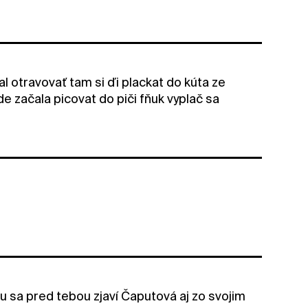
l otravovať tam si ďi plackat do kúta ze
e začala picovat do piči fňuk vyplač sa
azu sa pred tebou zjaví Čaputová aj zo svojim