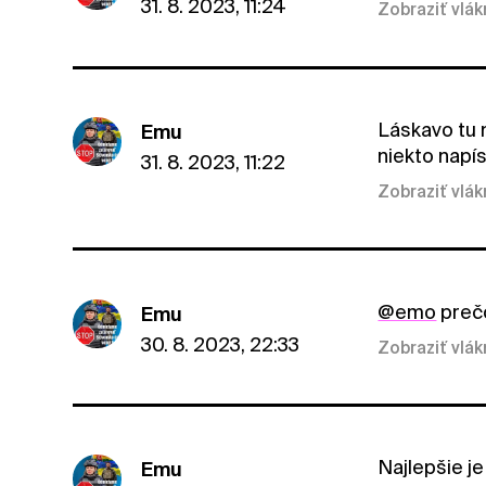
31. 8. 2023, 11:24
Zobraziť vlá
Láskavo tu n
Emu
niekto napís
31. 8. 2023, 11:22
Zobraziť vlá
@emo
prečo
Emu
30. 8. 2023, 22:33
Zobraziť vlá
Najlepšie je
Emu