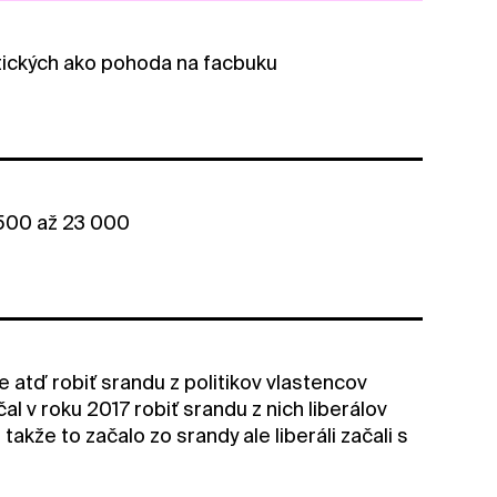
tických ako pohoda na facbuku
 500 až 23 000
e atď robiť srandu z politikov vlastencov
al v roku 2017 robiť srandu z nich liberálov
akže to začalo zo srandy ale liberáli začali s