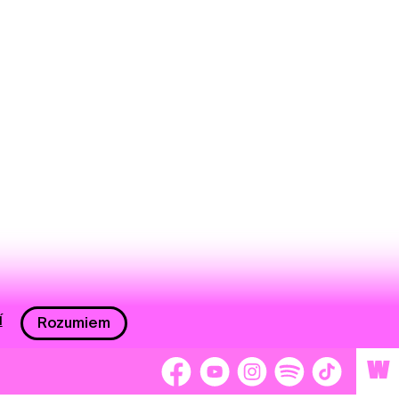
í
Rozumiem
W