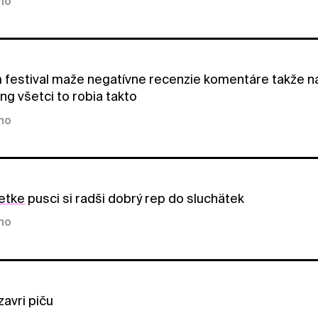
kno
festival maže negatívne recenzie komentáre takže na
ng všetci to robia takto
kno
etke
pusci si radši dobrý rep do sluchätek
kno
zavri piču