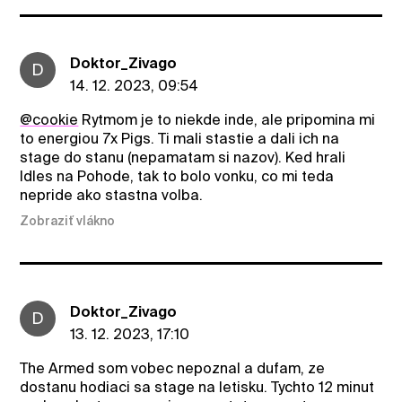
Doktor_Zivago
D
14. 12. 2023, 09:54
@cookie
Rytmom je to niekde inde, ale pripomina mi
to energiou 7x Pigs. Ti mali stastie a dali ich na
stage do stanu (nepamatam si nazov). Ked hrali
Idles na Pohode, tak to bolo vonku, co mi teda
nepride ako stastna volba.
Zobraziť vlákno
Doktor_Zivago
D
13. 12. 2023, 17:10
The Armed som vobec nepoznal a dufam, ze
dostanu hodiaci sa stage na letisku. Tychto 12 minut