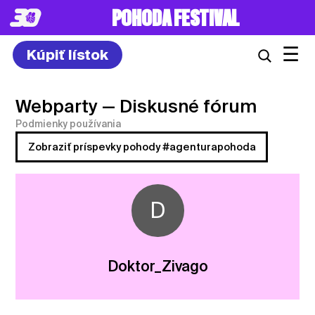
POHODA FESTIVAL
☰
Kúpiť lístok
Webparty
— Diskusné fórum
Podmienky používania
Zobraziť príspevky pohody #agenturapohoda
D
Doktor_Zivago