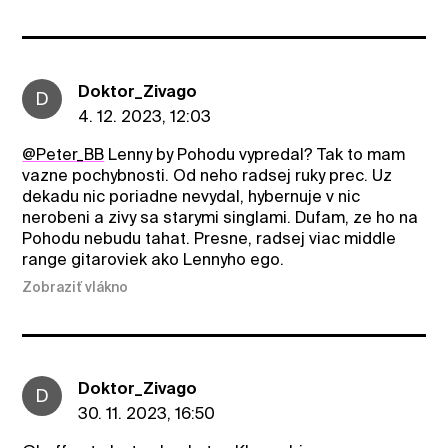
Doktor_Zivago
D
4. 12. 2023, 12:03
@Peter_BB
Lenny by Pohodu vypredal? Tak to mam
vazne pochybnosti. Od neho radsej ruky prec. Uz
dekadu nic poriadne nevydal, hybernuje v nic
nerobeni a zivy sa starymi singlami. Dufam, ze ho na
Pohodu nebudu tahat. Presne, radsej viac middle
range gitaroviek ako Lennyho ego.
Zobraziť vlákno
Doktor_Zivago
D
30. 11. 2023, 16:50