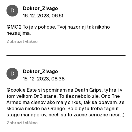
Doktor_Zivago
D
16. 12. 2023, 06:51
@MG2
To je v pohose. Tvoj nazor aj tak nikoho
nezaujima.
Zobraziť vlákno
Doktor_Zivago
D
15. 12. 2023, 08:38
@cookie
Este si spominam na Death Grips, ty hrali v
tom velkom DnB stane. To tiez nebolo zle. Ono The
Armed ma clenov ako maly cirkus, tak sa obavam, ze
skoncia niekde na Orange. Bolo by tu treba tagnut
stage managerov, nech sa to zacne seriozne riesit :)
Zobraziť vlákno