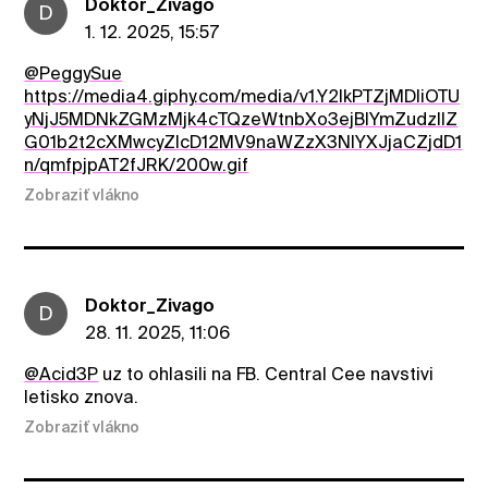
Doktor_Zivago
D
1. 12. 2025, 15:57
@PeggySue
https://media4.giphy.com/media/v1.Y2lkPTZjMDliOTU
yNjJ5MDNkZGMzMjk4cTQzeWtnbXo3ejBlYmZudzllZ
G01b2t2cXMwcyZlcD12MV9naWZzX3NlYXJjaCZjdD1
n/qmfpjpAT2fJRK/200w.gif
Zobraziť vlákno
Doktor_Zivago
D
28. 11. 2025, 11:06
@Acid3P
uz to ohlasili na FB. Central Cee navstivi
letisko znova.
Zobraziť vlákno