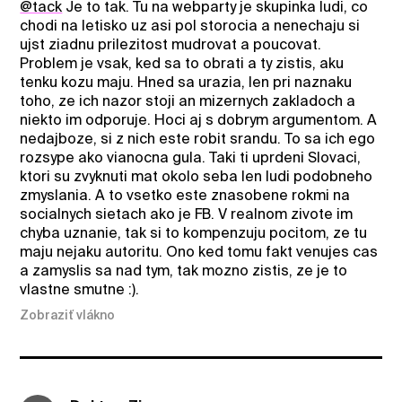
@tack
Je to tak. Tu na webparty je skupinka ludi, co
chodi na letisko uz asi pol storocia a nenechaju si
ujst ziadnu prilezitost mudrovat a poucovat.
Problem je vsak, ked sa to obrati a ty zistis, aku
tenku kozu maju. Hned sa urazia, len pri naznaku
toho, ze ich nazor stoji an mizernych zakladoch a
niekto im odporuje. Hoci aj s dobrym argumentom. A
nedajboze, si z nich este robit srandu. To sa ich ego
rozsype ako vianocna gula. Taki ti uprdeni Slovaci,
ktori su zvyknuti mat okolo seba len ludi podobneho
zmyslania. A to vsetko este znasobene rokmi na
socialnych sietach ako je FB. V realnom zivote im
chyba uznanie, tak si to kompenzuju pocitom, ze tu
maju nejaku autoritu. Ono ked tomu fakt venujes cas
a zamyslis sa nad tym, tak mozno zistis, ze je to
vlastne smutne :).
Zobraziť vlákno