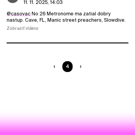
11. 11. 2025, 14:03
@casovac
No 26 Metronome ma zatial dobry
nastup. Cave, FL, Manic street preachers, Slowdive.
Zobraziť vlákno
Ste na strane
4