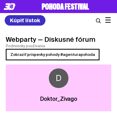
POHODA FESTIVAL
☰
Kúpiť lístok
Webparty
— Diskusné fórum
Podmienky používania
Zobraziť príspevky pohody #agenturapohoda
D
Doktor_Zivago