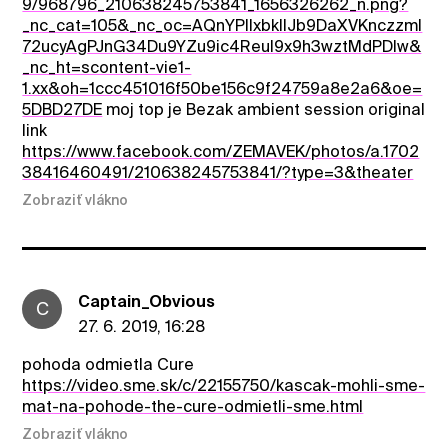
9/968796_210638245753841_1656326262_n.png?
_nc_cat=105&_nc_oc=AQnYPllxbkllJb9DaXVKnczzml
72ucyAgPJnG34Du9YZu9ic4ReuI9x9h3wztMdPDIw&
_nc_ht=scontent-vie1-
1.xx&oh=1ccc451016f50be156c9f24759a8e2a6&oe=
5DBD27DE
moj top je Bezak ambient session original
link
https://www.facebook.com/ZEMAVEK/photos/a.1702
38416460491/210638245753841/?type=3&theater
Zobraziť vlákno
Captain_Obvious
C
27. 6. 2019, 16:28
pohoda odmietla Cure
https://video.sme.sk/c/22155750/kascak-mohli-sme-
mat-na-pohode-the-cure-odmietli-sme.html
Zobraziť vlákno