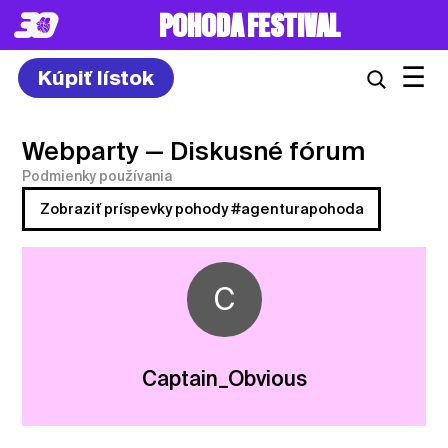
POHODA FESTIVAL
☰
Kúpiť lístok
Webparty
— Diskusné fórum
Podmienky používania
Zobraziť príspevky pohody #agenturapohoda
C
Captain_Obvious