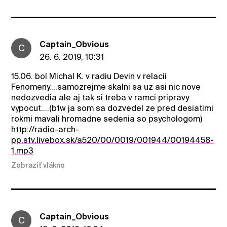
Captain_Obvious
C
26. 6. 2019, 10:31
15.06. bol Michal K. v radiu Devin v relacii
Fenomeny....samozrejme skalni sa uz asi nic nove
nedozvedia ale aj tak si treba v ramci pripravy
vypocut....(btw ja som sa dozvedel ze pred desiatimi
rokmi mavali hromadne sedenia so psychologom)
http://radio-arch-
pp.stv.livebox.sk/a520/00/0019/001944/00194458-
1.mp3
Zobraziť vlákno
Captain_Obvious
C