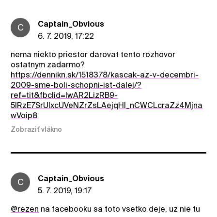
Captain_Obvious
C
6. 7. 2019, 17:22
nema niekto priestor darovat tento rozhovor
ostatnym zadarmo?
https://dennikn.sk/1518378/kascak-az-v-decembri-
2009-sme-boli-schopni-ist-dalej/?
ref=tit&fbclid=IwAR2LizRB9-
5IRzE7SrUIxcUVeNZrZsLAejqHl_nCWCLcraZz4Mjna
wVoip8
Zobraziť vlákno
Captain_Obvious
C
5. 7. 2019, 19:17
@rezen
na facebooku sa toto vsetko deje, uz nie tu