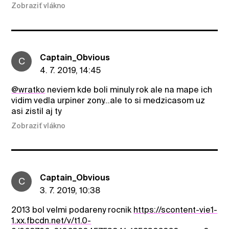
Zobraziť vlákno
Captain_Obvious
C
4. 7. 2019, 14:45
@wratko
neviem kde boli minuly rok ale na mape ich
vidim vedla urpiner zony...ale to si medzicasom uz
asi zistil aj ty
Zobraziť vlákno
Captain_Obvious
C
3. 7. 2019, 10:38
2013 bol velmi podareny rocnik
https://scontent-vie1-
1.xx.fbcdn.net/v/t1.0-