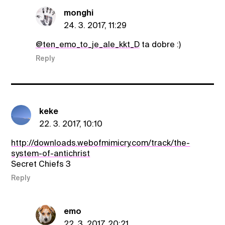
monghi
24. 3. 2017, 11:29
@ten_emo_to_je_ale_kkt_D
ta dobre :)
Reply
keke
22. 3. 2017, 10:10
http://downloads.webofmimicry.com/track/the-
system-of-antichrist
Secret Chiefs 3
Reply
emo
22. 3. 2017, 20:21