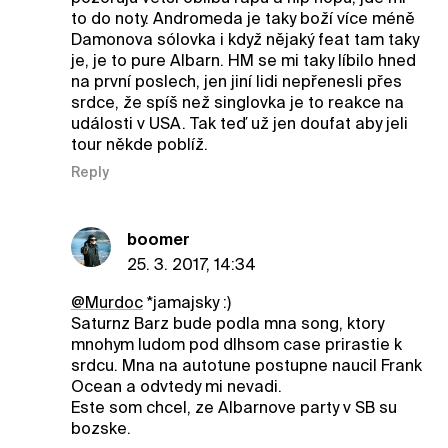
to do noty. Andromeda je taky boží více méně
Damonova sólovka i když nějaký feat tam taky
je, je to pure Albarn. HM se mi taky líbilo hned
na první poslech, jen jiní lidi nepřenesli přes
srdce, že spíš než singlovka je to reakce na
události v USA. Tak teď už jen doufat aby jeli
tour někde poblíž.
Reply
boomer
25. 3. 2017, 14:34
@Murdoc
*jamajsky :)
Saturnz Barz bude podla mna song, ktory
mnohym ludom pod dlhsom case prirastie k
srdcu. Mna na autotune postupne naucil Frank
Ocean a odvtedy mi nevadi.
Este som chcel, ze Albarnove party v SB su
bozske.