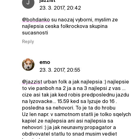
jazzist
J
23. 3. 2017, 20:42
@bohdanko
su naozaj vyborni, myslim ze
najlepsia ceska folkrockova skupina
sucasnosti
Reply
emo
23. 3. 2017, 20:55
@jazzist
urban folk a jak najlepsia :) najlepsie
to vie panboh na 2 ja a na 3 najlepsi z vas ...
cize asi tak jak ked robis predposlednu jazdu
na lyzovacke... 15.59 ked sa lyzuje do 16 .
posledna sa nehovori. To je ta do hrobu
Uz len napr. v samotnom statli je tolko sqelych
kapiel ze najlepsia ani asi najlepsia sa
nehovori :) ja jak neunavny propagator a
obdivovatel statlu to snad musim vediet