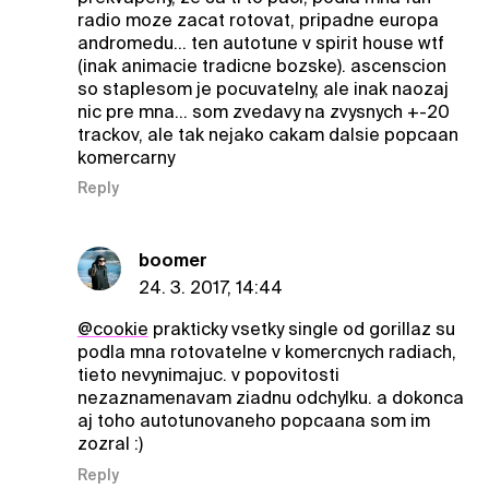
radio moze zacat rotovat, pripadne europa
andromedu... ten autotune v spirit house wtf
(inak animacie tradicne bozske). ascenscion
so staplesom je pocuvatelny, ale inak naozaj
nic pre mna... som zvedavy na zvysnych +-20
trackov, ale tak nejako cakam dalsie popcaan
komercarny
Reply
boomer
24. 3. 2017, 14:44
@cookie
prakticky vsetky single od gorillaz su
podla mna rotovatelne v komercnych radiach,
tieto nevynimajuc. v popovitosti
nezaznamenavam ziadnu odchylku. a dokonca
aj toho autotunovaneho popcaana som im
zozral :)
Reply