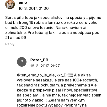
emo
16. 3. 2017, 21:00
Serus pitu tebe jak specialistovi na specialy .. pijeme
bud b strong 16 robi sa len raz do roka z cerstveho
chmelu 200 dnove lezanie. Na svk neviem ci
zohnatelne. Pre teba aj tak nic bo sa neodpuca pod
21 a nad 99
Reply
Peter_BB
P
16. 3. 2017, 21:27
@ten_emo_to_je_ale_kkt_D
:))))) Ale ak sa
vyslovene nezakazuje pre nas 100+ rocnych,
tak snad raz ochutnam, a prekecneme :) Ale
kedze si prispevok pisal Pitovi, specialistovi
na specialy :), a nie mne, tak nejdem viac spinit
(aj) toto vlakno :)) Zelam nam vsetkym
rozsirenie poctu vycapov Pivobrany na