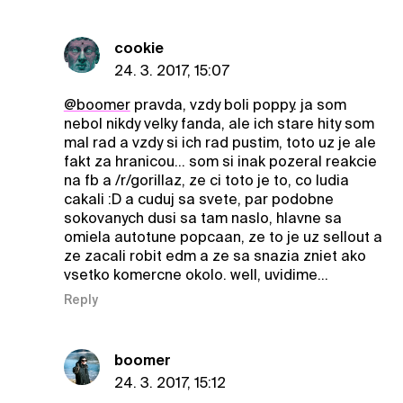
cookie
24. 3. 2017, 15:07
@boomer
pravda, vzdy boli poppy. ja som
nebol nikdy velky fanda, ale ich stare hity som
mal rad a vzdy si ich rad pustim, toto uz je ale
fakt za hranicou... som si inak pozeral reakcie
na fb a /r/gorillaz, ze ci toto je to, co ludia
cakali :D a cuduj sa svete, par podobne
sokovanych dusi sa tam naslo, hlavne sa
omiela autotune popcaan, ze to je uz sellout a
ze zacali robit edm a ze sa snazia zniet ako
vsetko komercne okolo. well, uvidime...
Reply
boomer
24. 3. 2017, 15:12