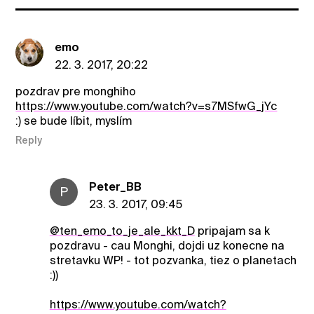
emo
22. 3. 2017, 20:22
pozdrav pre monghiho
https://www.youtube.com/watch?v=s7MSfwG_jYc
:) se bude líbit, myslím
Reply
Peter_BB
P
23. 3. 2017, 09:45
@ten_emo_to_je_ale_kkt_D
pripajam sa k
pozdravu - cau Monghi, dojdi uz konecne na
stretavku WP! - tot pozvanka, tiez o planetach
:))
https://www.youtube.com/watch?