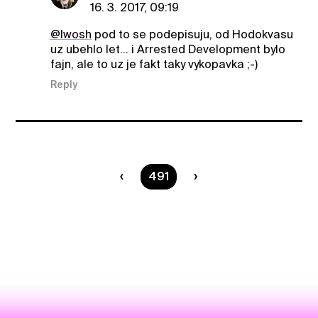
16. 3. 2017, 09:19
@Iwosh
pod to se podepisuju, od Hodokvasu
uz ubehlo let... i Arrested Development bylo
fajn, ale to uz je fakt taky vykopavka ;-)
Reply
You are on page
491