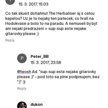
15. 3. 2017, 15:03
Co tak skusit dotiahnut The Herbaliser aj s celou
kapelou? Uz je to nejaky ten patecek, co hrali na
Hodokvase a bolo to na paradu. A nemuseli by byt
ani nejaki predrazeni + sup-sup este nejake
gitarovky please ;)
Reply
Peter_BB
P
15. 3. 2017, 23:58
@Iwosh
Ad. "sup-sup este nejake gitarovky
please ;)" - pod toto sa plne podpisujem, bez
":)" :))
Reply
dukon