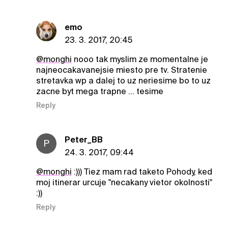
emo
23. 3. 2017, 20:45
@monghi
nooo tak myslim ze momentalne je
najneocakavanejsie miesto pre tv. Stratenie
stretavka wp a dalej to uz neriesime bo to uz
zacne byt mega trapne ... tesime
Reply
Peter_BB
P
24. 3. 2017, 09:44
@monghi
:))) Tiez mam rad taketo Pohody, ked
moj itinerar urcuje "necakany vietor okolnosti"
:))
Reply