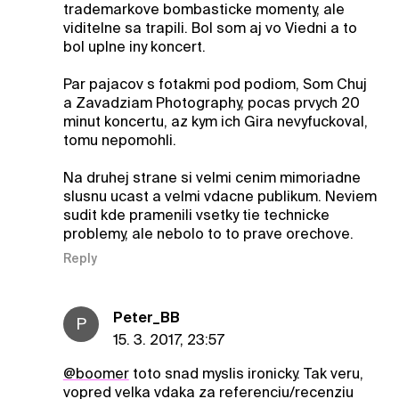
trademarkove bombasticke momenty, ale
viditelne sa trapili. Bol som aj vo Viedni a to
bol uplne iny koncert.
Par pajacov s fotakmi pod podiom, Som Chuj
a Zavadziam Photography, pocas prvych 20
minut koncertu, az kym ich Gira nevyfuckoval,
tomu nepomohli.
Na druhej strane si velmi cenim mimoriadne
slusnu ucast a velmi vdacne publikum. Neviem
sudit kde pramenili vsetky tie technicke
problemy, ale nebolo to to prave orechove.
Reply
Peter_BB
P
15. 3. 2017, 23:57
@boomer
toto snad myslis ironicky. Tak veru,
vopred velka vdaka za referenciu/recenziu