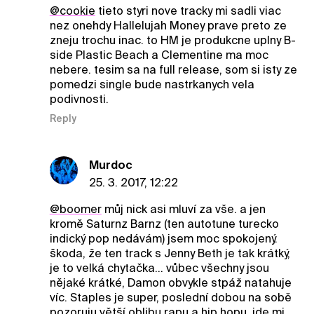
@cookie
tieto styri nove tracky mi sadli viac
nez onehdy Hallelujah Money prave preto ze
zneju trochu inac. to HM je produkcne uplny B-
side Plastic Beach a Clementine ma moc
nebere. tesim sa na full release, som si isty ze
pomedzi single bude nastrkanych vela
podivnosti.
Reply
Murdoc
25. 3. 2017, 12:22
@boomer
můj nick asi mluví za vše. a jen
kromě Saturnz Barnz (ten autotune turecko
indický pop nedávám) jsem moc spokojený.
škoda, že ten track s Jenny Beth je tak krátký,
je to velká chytačka... vůbec všechny jsou
nějaké krátké, Damon obvykle stpáž natahuje
víc. Staples je super, poslední dobou na sobě
pozoruju větší oblibu rapu a hip hopu, jde mi