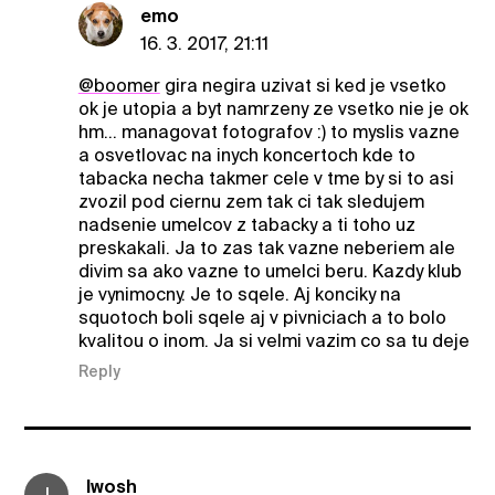
emo
16. 3. 2017, 21:11
@boomer
gira negira uzivat si ked je vsetko
ok je utopia a byt namrzeny ze vsetko nie je ok
hm... managovat fotografov :) to myslis vazne
a osvetlovac na inych koncertoch kde to
tabacka necha takmer cele v tme by si to asi
zvozil pod ciernu zem tak ci tak sledujem
nadsenie umelcov z tabacky a ti toho uz
preskakali. Ja to zas tak vazne neberiem ale
divim sa ako vazne to umelci beru. Kazdy klub
je vynimocny. Je to sqele. Aj konciky na
squotoch boli sqele aj v pivniciach a to bolo
kvalitou o inom. Ja si velmi vazim co sa tu deje
Reply
Iwosh
I