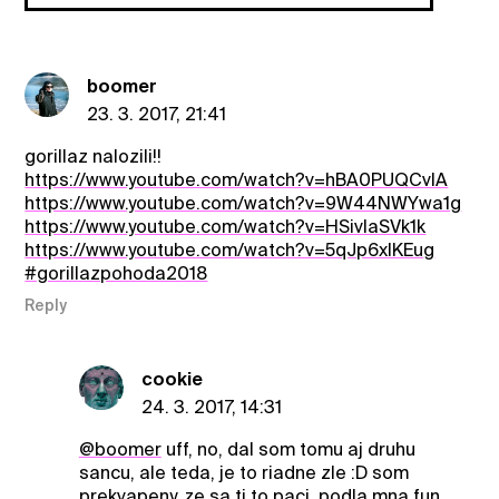
boomer
23. 3. 2017, 21:41
gorillaz nalozili!!
https://www.youtube.com/watch?v=hBA0PUQCvIA
https://www.youtube.com/watch?v=9W44NWYwa1g
https://www.youtube.com/watch?v=HSivlaSVk1k
https://www.youtube.com/watch?v=5qJp6xlKEug
#gorillazpohoda2018
Reply
cookie
24. 3. 2017, 14:31
@boomer
uff, no, dal som tomu aj druhu
sancu, ale teda, je to riadne zle :D som
prekvapeny, ze sa ti to paci, podla mna fun