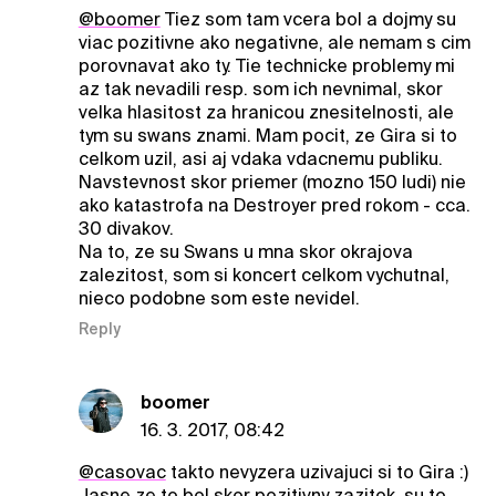
@boomer
Tiez som tam vcera bol a dojmy su
viac pozitivne ako negativne, ale nemam s cim
porovnavat ako ty. Tie technicke problemy mi
az tak nevadili resp. som ich nevnimal, skor
velka hlasitost za hranicou znesitelnosti, ale
tym su swans znami. Mam pocit, ze Gira si to
celkom uzil, asi aj vdaka vdacnemu publiku.
Navstevnost skor priemer (mozno 150 ludi) nie
ako katastrofa na Destroyer pred rokom - cca.
30 divakov.
Na to, ze su Swans u mna skor okrajova
zalezitost, som si koncert celkom vychutnal,
nieco podobne som este nevidel.
Reply
boomer
16. 3. 2017, 08:42
@casovac
takto nevyzera uzivajuci si to Gira :)
Jasne ze to bol skor pozitivny zazitok, su to