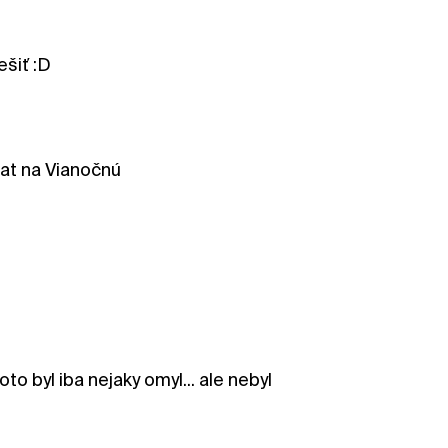
ešiť :D
at na Vianočnú
oto byl iba nejaky omyl... ale nebyl