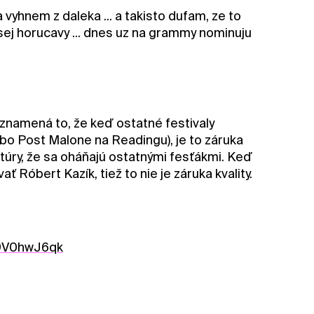
vyhnem z daleka ... a takisto dufam, ze to
sej horucavy ... dnes uz na grammy nominuju
eznamená to, že keď ostatné festivaly
ebo Post Malone na Readingu), je to záruka
ntúry, že sa oháňajú ostatnými fesťákmi. Keď
Róbert Kazík, tiež to nie je záruka kvality.
f9V0hwJ6qk