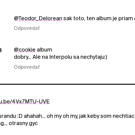
@Teodor_Delorean
sak toto, ten album je priam
Odpovedať
@cookie
album
8
dobry... Ale na Interpolu sa nechytaju:)
Odpovedať
utu.be/4Vx7MTU-UVE
 srandu :D ahahah... oh my oh my, jak keby som nechtiac
ng... otrasny gyc