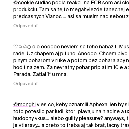
@cookie
sudiac podla reakcii na FCB som asi cl
produkciu. Tam sa tejto megahviezde tanecnej ele
predcasnych Vianoc ... asi sa musim nad sebou za
Odpovedať
♡♤♧◇ o o oooooo neviem sa toho nabazit. Musim
rade. Uz chapem aj pituho. Anoooo. Chcem pivo 
plnym poharom v ruke a potom bez pohara aby m
hodit na zem. Za nevratny pohar priplatim 10 e a
Parada. Zatial 1* u mna.
Odpovedať
@monghi
vies co, keby oznamili Aphexa, len by si 
toto potesilo par ludi, ktori plavaju na hladine a
hudobny vkus... alebo guilty pleasure? anyways, 
je vtieravy... a preto to treba aj tak brat, lacny tr