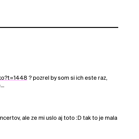
kxo?t=1448
? pozrel by som si ich este raz,
..
ertov, ale ze mi uslo aj toto :D tak to je mala