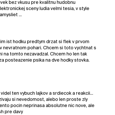
ovek bez vkusu pre kvalitnu hudobnu
ktronickej sceny ludia velmi tesia, v style
mysliet ...
 ist hodku predtym drzat si flek v prvom
v nevratnom pohari. Chcem si toto vychtnat s
i na tomto nezavadzal. Chcem ho len tak
 za posteazenie psika na dve hodky stovka.
videl ten vybuch lajkov a srdiecok a reakcii...
 uzivaju si nevedomost, alebo len proste zly
tento pocin neprinasa absolutne nic nove, ale
ash pre davy