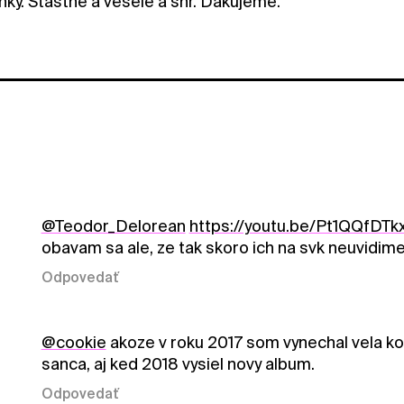
nky. Stastne a vesele a šnr. Dakujeme.
@Teodor_Delorean
https://youtu.be/Pt1QQfDT
obavam sa ale, ze tak skoro ich na svk neuvidime.
Odpovedať
@cookie
akoze v roku 2017 som vynechal vela konc
sanca, aj ked 2018 vysiel novy album.
Odpovedať