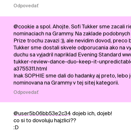
Odpovedať
@cookie
a spol. Ahojte. Sofi Tukker sme zacali 
nominaciach na Grammy. Na zaklade podobnych 
Prize trochu zavazi :)), ale nevidim dovod, prec
Tukker sme dostali skvele odporucania ako na v
duchu sa vyjadril napriklad Evening Standard w
tukker-review-dance-duo-keep-it-unpredictable
a3755311.html
Inak SOPHIE sme dali do hadanky aj preto, lebo j
nominovana na Grammy v tej sitej kategorii.
Odpovedať
@user5b06bb53e2c34
dojeb ich, dojeb!
co si to dovoluju hajzlici??
:D