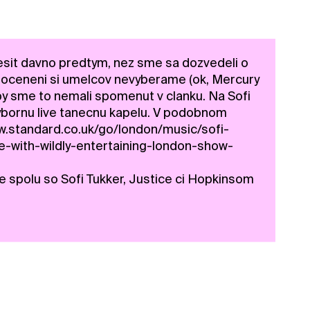
riesit davno predtym, nez sme sa dozvedeli o
oceneni si umelcov nevyberame (ok, Mercury
o by sme to nemali spomenut v clanku. Na Sofi
ybornu live tanecnu kapelu. V podobnom
ww.standard.co.uk/go/london/music/sofi-
-with-wildly-entertaining-london-show-
e spolu so Sofi Tukker, Justice ci Hopkinsom