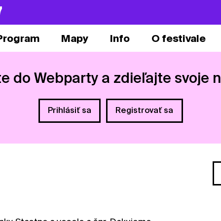
7
Program
Mapy
Info
O festivale
te do Webparty a zdieľajte svoje 
Prihlásiť sa
Registrovať sa