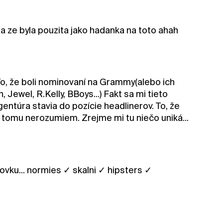
la ze byla pouzita jako hadanka na toto ahah
o, že boli nominovaní na Grammy(alebo ich
, Jewel, R.Kelly, BBoys...) Fakt sa mi tieto
entúra stavia do pozície headlinerov. To, že
ko tomu nerozumiem. Zrejme mi tu niečo uniká...
lovku... normies ✓ skalni ✓ hipsters ✓