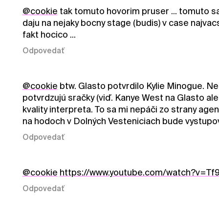
@cookie
tak tomuto hovorim pruser ... tomuto sa 
daju na nejaky bocny stage (budis) v case najvac
fakt hocico ...
Odpovedať
@cookie
btw. Glasto potvrdilo Kylie Minogue. N
potvrdzujú sračky (viď. Kanye West na Glasto al
kvality interpreta. To sa mi nepáči zo strany age
na hodoch v Dolných Vesteniciach bude vystupovať 
Odpovedať
@cookie
https://www.youtube.com/watch?v=T
Odpovedať