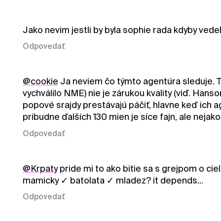
Jako nevim jestli by byla sophie rada kdyby vede
Odpovedať
@cookie
Ja neviem čo týmto agentúra sleduje. T
vychválilo NME) nie je zárukou kvality (viď. Hanson
popové srajdy prestávajú páčiť, hlavne keď ich ag
pribudne ďalších 130 mien je síce fajn, ale neja
Odpovedať
@Krpaty
pride mi to ako bitie sa s grejpom o cie
mamicky ✓ batolata ✓ mladez? it depends...
Odpovedať