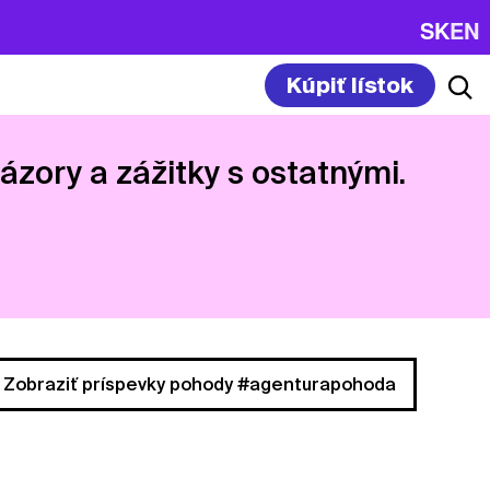
SK
EN
Kúpiť lístok
názory a zážitky s ostatnými.
Zobraziť príspevky pohody #agenturapohoda