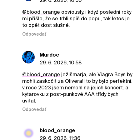
29. 6. 2026, 10:56
@blood_orange
obviously. i když poslední roky
mi přišlo, že se trhli spíš do popu, tak letos je
to opět dost slušné.
Odpovedať
Murdoc
29. 6. 2026, 10:58
@blood_orange
ježišmarja, ale Viagra Boys by
mohli zaskočit za Olivera!! to by bylo perfektní.
v roce 2023 jsem nemohl na jejich koncert. a
kytarovku z post-punkové AAA třídy bych
uvítal.
Odpovedať
blood_orange
29. 6. 2026, 11:36