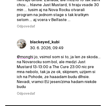
chcu ... hlavne Just Mustard, ti hraju vsade 30
min ... tusim aj na Nova Rocku otvarali
program na jednom stage s tak kratkym
setom ... aj vcera v Belfaste ...
Odpovedať
blackeyed_kubi
30. 6. 2026, 09:49
@monghi
jo, vsimol som si to, ja len ze skoda…
na Novarocku som bol, ale medzi Just
Mustard 13-13:00 a The Cure 23:00 nic pre
mna nebolo, tak ja ze ok, skipnem, uzijem si
ich na Pohode, ze haaadam budu dlhsie.
Nevadi, vramci EU jesen/zima hadam niekde
budu
Odpovedať