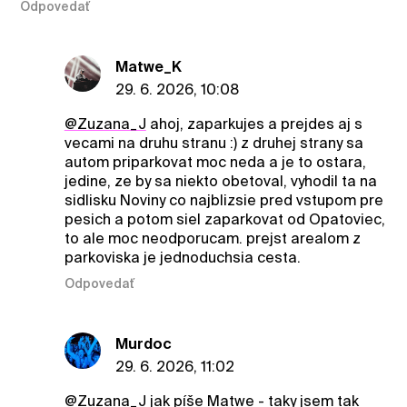
Odpovedať
Matwe_K
29. 6. 2026, 10:08
@Zuzana_J
ahoj, zaparkujes a prejdes aj s
vecami na druhu stranu :) z druhej strany sa
autom priparkovat moc neda a je to ostara,
jedine, ze by sa niekto obetoval, vyhodil ta na
sidlisku Noviny co najblizsie pred vstupom pre
pesich a potom siel zaparkovat od Opatoviec,
to ale moc neodporucam. prejst arealom z
parkoviska je jednoduchsia cesta.
Odpovedať
Murdoc
29. 6. 2026, 11:02
@Zuzana_J
jak píše Matwe - taky jsem tak