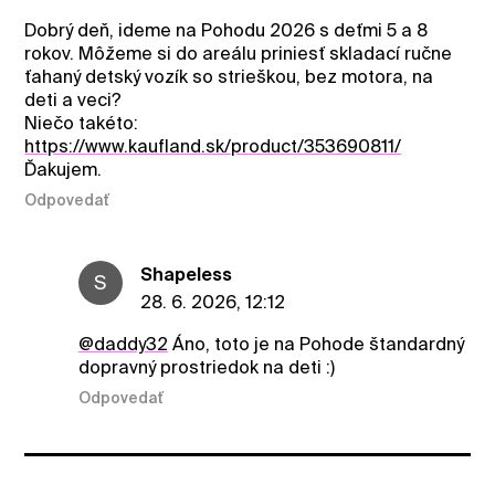
Dobrý deň, ideme na Pohodu 2026 s deťmi 5 a 8
rokov. Môžeme si do areálu priniesť skladací ručne
ťahaný detský vozík so strieškou, bez motora, na
deti a veci?
Niečo takéto:
https://www.kaufland.sk/product/353690811/
Ďakujem.
Odpovedať
ShapeIess
S
28. 6. 2026, 12:12
@daddy32
Áno, toto je na Pohode štandardný
dopravný prostriedok na deti :)
Odpovedať