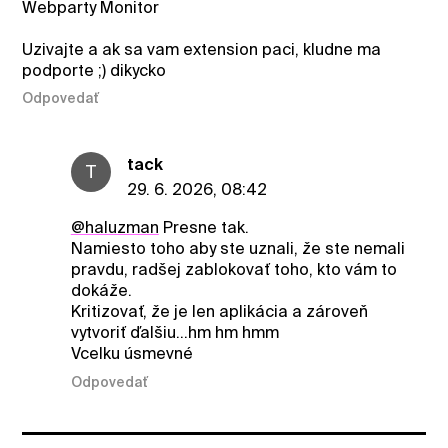
Webparty Monitor
Uzivajte a ak sa vam extension paci, kludne ma
podporte ;) dikycko
Odpovedať
tack
T
29. 6. 2026, 08:42
@haluzman
Presne tak.
Namiesto toho aby ste uznali, že ste nemali
pravdu, radšej zablokovať toho, kto vám to
dokáže.
Kritizovať, že je len aplikácia a zároveň
vytvoriť ďalšiu...hm hm hmm
Vcelku úsmevné
Odpovedať