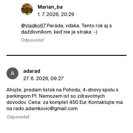
Marian_ba
1. 7. 2026, 20:29
@vladko67
Paráda, vďaka. Tento rok aj s
dažďovníkom, keď nie je straka :-)
Odpovedať
adarad
A
27. 6. 2026, 09:27
Ahojte, predam listok na Pohodu, 4-dnovy spolu s
parkingom P1. Nemozem ist so zdravotnych
dovodov. Cena: za komplet 450 Eur. Kontaktujte ma
na rado.adamkovic@gmail.com
Odpovedať