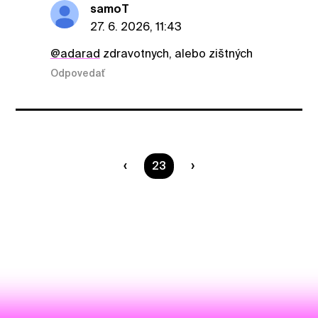
samoT
27. 6. 2026, 11:43
@adarad
zdravotnych, alebo zištných
Odpovedať
Ste na strane
23