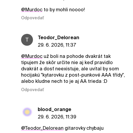
@Murdoc
to by mohli noooo!
Odpovedať
Teodor_Delorean
T
29. 6. 2026, 11:37
@Murdoc
už boli na pohode dvakrát tak
tipujem že skôr určite nie aj keď pravidlo
dvakrát a dosť neexistuje, ale uvítal by som
hocijakú "kytarovku z post-punkové AAA třídy",
alebo kludne nech to je aj AA trieda :D
Odpovedať
blood_orange
29. 6. 2026, 11:39
@Teodor_Delorean
gitarovky chybaju