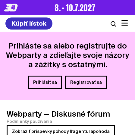
8. – 10.7.2027
☰
Kúpiť lístok
Prihláste sa alebo registrujte do
Webparty a zdieľajte svoje názory
a zážitky s ostatnými.
Prihlásiť sa
Registrovať sa
Webparty
— Diskusné fórum
Podmienky používania
Zobraziť príspevky pohody #agenturapohoda