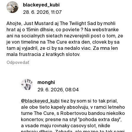
blackeyed_kubi
28. 6. 2026, 11:07
Ahojte, Just Mustard aj The Twilight Sad by mohli
hrat aj o 15min dlhsie, co poviete ? Na webstranke
ani na socialnych sietach nezverejnili post o tom, ze
je von timeline na The Cure extra den, clovek by sa
tam aj vyjadril, ze ci by sa nedalo viac. Za mna len
mala frustracia z kratkych slotov.
Odpovedať
monghi
29. 6. 2026, 08:04
@blackeyed_kubi
tiez by som si to tak prial,
ale obe tieto kapely absolvuju, v ramci letneho
turne The Cure, s Robertovou bandou niekolko
koncertov, presne na styl "pohoda extra day",
a vsade maju rovnaky casovy slot, nikde
nehraju dlhsie. Zahada, ale mozno to tak sami