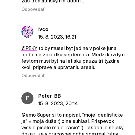
zas trencianskym hradom...
Odpovedať
Ivco
15. 8. 2023, 16:21
@PEKY
to by musel byt jedine v polke juna
alebo na zaciatku septembra. Medzi kazdym
festom musi byt na letisku pauza tri tyzdne
kvoli priprave a uprataniu arealu.
Odpovedať
Peter_BB
P
15. 8. 2023, 20:14
@emo
Super si to napisal, "moje idealisticke
ja" = moja duša :) plne suhlasi. Prispevok
vyssie pisalo moje "racio" :) - aspon je nejaky
dokaz, ze v pracovnej dobe som mal "stav