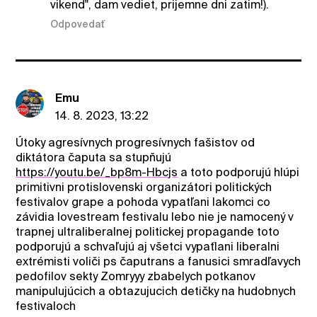
vikend", dam vediet, prijemne dni zatim!).
Odpovedať
Emu
14. 8. 2023, 13:22
Útoky agresívnych progresívnych fašistov od
diktátora čaputa sa stupňujú
https://youtu.be/_bp8m-Hbcjs
a toto podporujú hlúpi
primitivni protislovenski organizátori politických
festivalov grape a pohoda vypatľani lakomci co
závidia lovestream festivalu lebo nie je namocený v
trapnej ultraliberalnej politickej propagande toto
podporujú a schvaľujú aj všetci vypaťlani liberalni
extrémisti voliči ps čaputrans a fanusici smradľavych
pedofilov sekty Zomryyy zbabelych potkanov
manipulujúcich a obtazujucich detičky na hudobnych
festivaloch