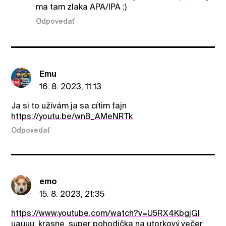
ma tam zlaka APA/IPA :)
Odpovedať
Emu
16. 8. 2023, 11:13
Ja si to užívám ja sa cítim fajn
https://youtu.be/wnB_AMeNRTk
Odpovedať
emo
15. 8. 2023, 21:35
https://www.youtube.com/watch?v=U5RX4KbgjGI
uauuu, krasne, super pohodička na utorkový večer