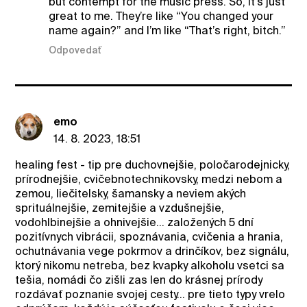
but contempt for the music press. So, it’s just
great to me. They’re like “You changed your
name again?” and I’m like “That’s right, bitch.”
Odpovedať
emo
14. 8. 2023, 18:51
healing fest - tip pre duchovnejšie, poločarodejnicky,
prírodnejšie, cvičebnotechnikovsky, medzi nebom a
zemou, liečitelsky, šamansky a neviem akých
sprituálnejšie, zemitejšie a vzdušnejšie,
vodohlbinejšie a ohnivejšie... založených 5 dní
pozitívnych vibrácii, spoznávania, cvičenia a hrania,
ochutnávania vege pokrmov a drinčíkov, bez signálu,
ktorý nikomu netreba, bez kvapky alkoholu vsetci sa
tešia, nomádi čo zišli zas len do krásnej prírody
rozdávať poznanie svojej cesty... pre tieto typy vrelo