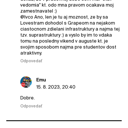
vedomia" kt. odo mna pravom ocakava moj
zamestnavatel :)
@Ivco Ano, len je tu aj moznost, ze by sa
Lovestram dohodol s Grapeom na nejakom
ciastocnom zdielani infrastruktury a najma tej
tzv. suprastruktury :) a vyslo by im to vdaka
tomu na posledny vikend v auguste kt. je
svojim sposobom najma pre studentov dost
atraktivny.
Odpovedať
Emu
15. 8. 2023, 20:40
Dobre.
Odpovedať