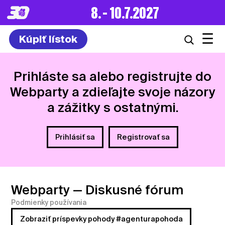
8. – 10.7.2027
☰
Kúpiť lístok
Prihláste sa alebo registrujte do
Webparty a zdieľajte svoje názory
a zážitky s ostatnými.
Prihlásiť sa
Registrovať sa
Webparty
— Diskusné fórum
Podmienky používania
Zobraziť príspevky pohody #agenturapohoda