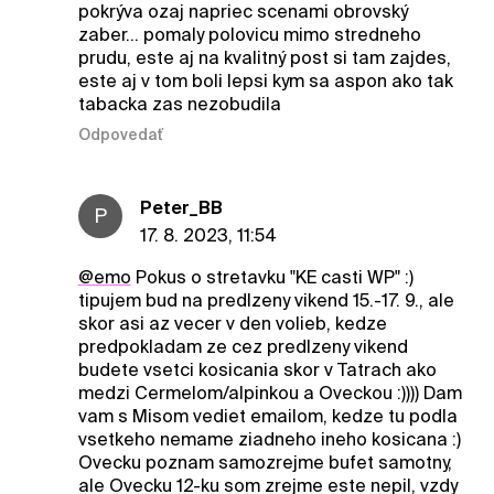
pokrýva ozaj napriec scenami obrovský
zaber... pomaly polovicu mimo stredneho
prudu, este aj na kvalitný post si tam zajdes,
este aj v tom boli lepsi kym sa aspon ako tak
tabacka zas nezobudila
Odpovedať
Peter_BB
P
17. 8. 2023, 11:54
@emo
Pokus o stretavku "KE casti WP" :)
tipujem bud na predlzeny vikend 15.-17. 9., ale
skor asi az vecer v den volieb, kedze
predpokladam ze cez predlzeny vikend
budete vsetci kosicania skor v Tatrach ako
medzi Cermelom/alpinkou a Oveckou :)))) Dam
vam s Misom vediet emailom, kedze tu podla
vsetkeho nemame ziadneho ineho kosicana :)
Ovecku poznam samozrejme bufet samotny,
ale Ovecku 12-ku som zrejme este nepil, vzdy