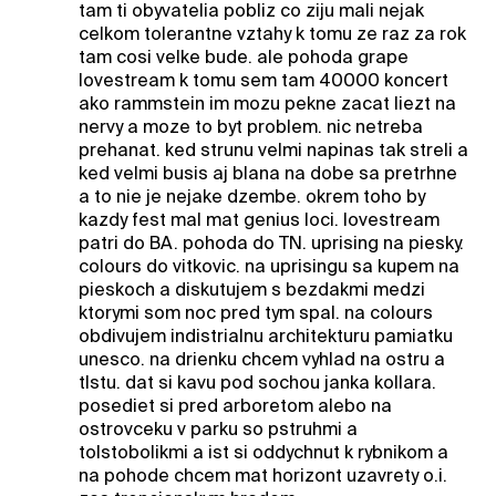
tam ti obyvatelia pobliz co ziju mali nejak
celkom tolerantne vztahy k tomu ze raz za rok
tam cosi velke bude. ale pohoda grape
lovestream k tomu sem tam 40000 koncert
ako rammstein im mozu pekne zacat liezt na
nervy a moze to byt problem. nic netreba
prehanat. ked strunu velmi napinas tak streli a
ked velmi busis aj blana na dobe sa pretrhne
a to nie je nejake dzembe. okrem toho by
kazdy fest mal mat genius loci. lovestream
patri do BA. pohoda do TN. uprising na piesky.
colours do vitkovic. na uprisingu sa kupem na
pieskoch a diskutujem s bezdakmi medzi
ktorymi som noc pred tym spal. na colours
obdivujem indistrialnu architekturu pamiatku
unesco. na drienku chcem vyhlad na ostru a
tlstu. dat si kavu pod sochou janka kollara.
posediet si pred arboretom alebo na
ostrovceku v parku so pstruhmi a
tolstobolikmi a ist si oddychnut k rybnikom a
na pohode chcem mat horizont uzavrety o.i.