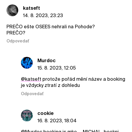
katseft
14. 8. 2023, 23:23
PREČO ešte OSEES nehrali na Pohode?
PREČO?
Odpovedať
Murdoc
15. 8. 2023, 12:05
@katseft
protože pořád mění název a booking
je vždycky ztratí z dohledu
Odpovedať
cookie
16. 8. 2023, 18:04
@Murdoc
booking is mko.... MICHAL, bookni