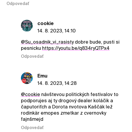
Odpovedať
cookie
14. 8. 2023, 14:10
@Su_osadnik_vi_rasisty
dobre bude, pusti si
pesnicku
https://youtu.be/q834ryQTPx4
Odpovedať
Emu
14. 8. 2023, 14:28
@cookie
návštevou politických festivalov to
podporujes aj ty drogový dealer koláčik a
čaputoriťch a Dorota nvotova Kaščák lež
rodinkär emopes zmetkar z cvernovky
fajnšmejd
Odpovedať