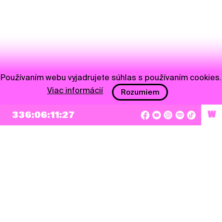
Používaním webu vyjadrujete súhlas s používaním cookies.
Viac informácií
Rozumiem
NEWSLETTER
336:06:11:26
W
Prihlásiť sa
Súhlasím so zapísaním mojej e-mailovej adresy do Pohoda Newslettra a využívaním
na marketingové účely.