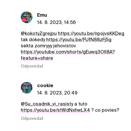
Emu
14. 8. 2023, 14:56
@kokotyZgrejpu
https://youtu.be/npojvsKKDeg
tak dokedy
https://youtu.be/FUfN88zFj5g
sekta zomryyy jehovistov
https://youtube.com/shorts/gEuwq3OII8A?
feature=share
Odpovedať
cookie
14. 8. 2023, 20:49
@Su_osadnik_vi_rasisty
a tuto
https://youtu.be/stWdNxhwLX4
? co povies?
Odpovedať