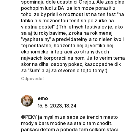
spominaju dole ucastnici Grejpu. Ale zas plne
pochopim ludi z BA, ze ich moze porazit z
toho, ze by prisli o moznost ist na ten fest "na
lahko a s moznostou tesit sa po zurke na
vlastnu postel" :) Trh letnych festivalov je, ako
sa aj tu roky bavime, z roka na rok menej
"vyspitatelny" a predvidatelny, a to nielen kvoli
tej nestastnej horizontalnej aj vertikalnej
ekonomickej integracii zo strany dvoch
najvacich korporacii na nom. Je to verim tema
skor na dlhsi osobny pokec, kazdopadne dik
za "šum" a aj za otvorenie tejto temy :)
Odpovedať
emo
15. 8. 2023, 13:24
@PEKY
ja myslim za seba ze trencin mesto
mody a bars modne sa stalo tam chodit.
pankaci detom a pohoda tam celkom staci.