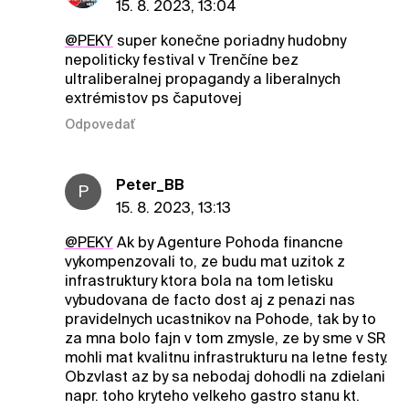
15. 8. 2023, 13:04
@PEKY
super konečne poriadny hudobny
nepoliticky festival v Trenčíne bez
ultraliberalnej propagandy a liberalnych
extrémistov ps čaputovej
Odpovedať
Peter_BB
P
15. 8. 2023, 13:13
@PEKY
Ak by Agenture Pohoda financne
vykompenzovali to, ze budu mat uzitok z
infrastruktury ktora bola na tom letisku
vybudovana de facto dost aj z penazi nas
pravidelnych ucastnikov na Pohode, tak by to
za mna bolo fajn v tom zmysle, ze by sme v SR
mohli mat kvalitnu infrastrukturu na letne festy.
Obzvlast az by sa nebodaj dohodli na zdielani
napr. toho kryteho velkeho gastro stanu kt.