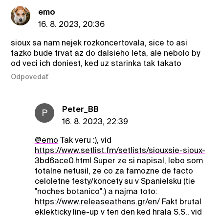
emo
16. 8. 2023, 20:36
sioux sa nam nejek rozkoncertovala, sice to asi
tazko bude trvat az do dalsieho leta, ale nebolo by
od veci ich doniest, ked uz starinka tak takato
Odpovedať
Peter_BB
P
16. 8. 2023, 22:39
@emo
Tak veru :), vid
https://www.setlist.fm/setlists/siouxsie-sioux-
3bd6ace0.html
Super ze si napisal, lebo som
totalne netusil, ze co za famozne de facto
celoletne festy/koncety su v Spanielsku (tie
"noches botanico":) a najma toto:
https://www.releaseathens.gr/en/
Fakt brutal
eklekticky line-up v ten den ked hrala S.S., vid