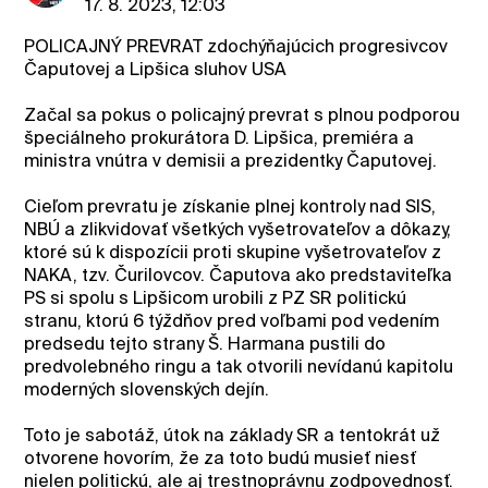
17. 8. 2023, 12:03
POLICAJNÝ PREVRAT zdochýňajúcich progresivcov
Čaputovej a Lipšica sluhov USA
Začal sa pokus o policajný prevrat s plnou podporou
špeciálneho prokurátora D. Lipšica, premiéra a
ministra vnútra v demisii a prezidentky Čaputovej.
Cieľom prevratu je získanie plnej kontroly nad SIS,
NBÚ a zlikvidovať všetkých vyšetrovateľov a dôkazy,
ktoré sú k dispozícii proti skupine vyšetrovateľov z
NAKA, tzv. Čurilovcov. Čaputova ako predstaviteľka
PS si spolu s Lipšicom urobili z PZ SR politickú
stranu, ktorú 6 týždňov pred voľbami pod vedením
predsedu tejto strany Š. Harmana pustili do
predvolebného ringu a tak otvorili nevídanú kapitolu
moderných slovenských dejín.
Toto je sabotáž, útok na základy SR a tentokrát už
otvorene hovorím, že za toto budú musieť niesť
nielen politickú, ale aj trestnoprávnu zodpovednosť.