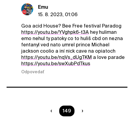
Emu
15. 8. 2023, 01:06
Goa acid House? Bee Free festival Paradog
https://youtu.be/YVghpk6-t3A
hey huliman
emo nehul ty patoky co to huliš cbd on nezna
fentanyl ved nato umrel prince Michael
jackson coolio a iní nick cave na opiatoch
https://youtu.be/nqVs_dUgTKM
a love parade
https://youtu.be/swXubPdTkus
Odpovedať
Ste na strane
149