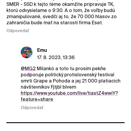
SMER - SSD k tejto téme okamžite pripravuje TK,
ktorú odvysielame o 9:30. A o tom, že voľby budú
zmanipulované, svedčí aj to, že 70 000 hlasov zo
zahraničia bude mať na starosti firma Eset.
Odpovedať
Emu
17. 8. 2023, 13:36
@MG2
Milankó a toto tu prosím pekňe
podporuje politický protislovenský festival
smrti Grape a Pohoda a jej 21 000 platiacich
návštevníkov Fjtjbl blvem
https://www.youtube.com/live/tiastZ4wwiY?
feature=share
Odpovedať