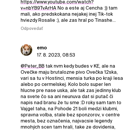
https://www.youtube.com/watch?
v=nbYB9TvArHA
No a este aj Cencha :)) tam
mali, ako predskokana nejakej inej Tik-tok
hviezdy Rosalie :), ale zas hral po Tinashe...
Odpovedať
emo
17. 8. 2023, 08:53
@Peter_BB
tak nvm kedy budes v KE, ale na
Ovečke maju brutalozne pivo Ovečka 12ska,
vari sa tu v Hostinci, mensia turka po kraji lesa
alebo po cermelskej. Kolo bolo super len
hlucne pre nase uska, ale tak zas jedinny klub
na svete čo sa ani neunuva dat si putač či
napis nad branu že tu sme :D roky sam tam to
Vajgel taha, na Pohode 21 boli medzi klubmi,
spravna volba, stale bez sponzorov, v centre
mesta, bez označenia, najvacsie legendy
mnohých scen tam hrali, take ze dovidenia,