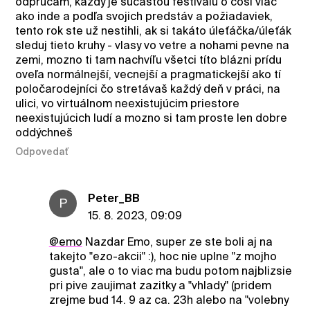
odprúčam, každý je súčasťou festivalu o čosi viac
ako inde a podľa svojich predstáv a požiadaviek,
tento rok ste už nestihli, ak si takáto úleťáčka/úleťák
sleduj tieto kruhy - vlasy vo vetre a nohami pevne na
zemi, mozno ti tam nachvíľu všetci títo blázni prídu
oveľa normálnejší, vecnejší a pragmatickejší ako tí
poločarodejníci čo stretávaš každý deň v práci, na
ulici, vo virtuálnom neexistujúcim priestore
neexistujúcich ludí a mozno si tam proste len dobre
oddýchneš
Odpovedať
Peter_BB
P
15. 8. 2023, 09:09
@emo
Nazdar Emo, super ze ste boli aj na
takejto "ezo-akcii" :), hoc nie uplne "z mojho
gusta", ale o to viac ma budu potom najblizsie
pri pive zaujimat zazitky a "vhlady" (pridem
zrejme bud 14. 9 az ca. 23h alebo na "volebny