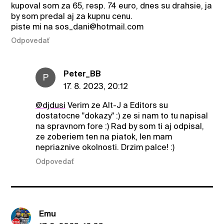
kupoval som za 65, resp. 74 euro, dnes su drahsie, ja
by som predal aj za kupnu cenu.
piste mi na sos_dani@hotmail.com
Odpovedať
Peter_BB
P
17. 8. 2023, 20:12
@djdusi
Verim ze Alt-J a Editors su
dostatocne "dokazy" :) ze si nam to tu napisal
na spravnom fore :) Rad by som ti aj odpisal,
ze zoberiem ten na piatok, len mam
nepriaznive okolnosti. Drzim palce! :)
Odpovedať
Emu