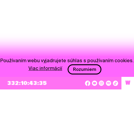
Používaním webu vyjadrujete súhlas s používaním cookies.
Viac informácií
Rozumiem
332:10:43:35
W
NEWSLETTER
Prihlásiť sa
Súhlasím so zapísaním mojej e-mailovej adresy do Pohoda Newslettra a využívaním
na marketingové účely.