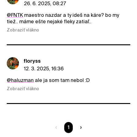
26. 6. 2025, 08:27
@FNTK
maestro nazdar a ty ideš na káre? bo my
tiež.. máme ešte nejaké fleky zatiaľ..
Zobraziť vlákno
floryss
12. 3. 2025, 16:36
@haluzman
ale ja som tam nebol :D
Zobraziť vlákno
Ste na strane
1