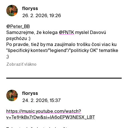
floryss
26. 2. 2026, 19:26
@Peter_BB
Samozrejme, že kolega
@FNTK
myslel Davovú
psychózu :)
Po pravde, tiež by ma zaujímalo trošku čosi viac ku
"špecifický kontext/"legiend"/"politicky OK" tematike
;)
Zobraziť vlákno
floryss
24. 2. 2026, 15:37
https://music.youtube.com/watch?
v=Te1HkBx7rDw&si=lA6oEPW3NESX_LBT