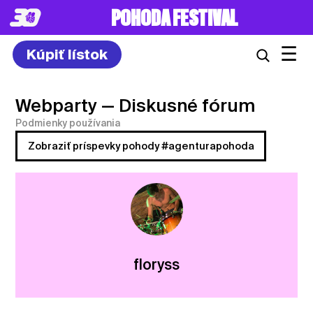
POHODA FESTIVAL
☰
Kúpiť lístok
Webparty
— Diskusné fórum
Podmienky používania
Zobraziť príspevky pohody #agenturapohoda
floryss