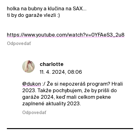
holka na bubny a klučina na SAX...
ti by do garaže vlezli :)
https://www.youtube.com/watch?v=0YFAeS3_2u8
Odpovedať
charlotte
11. 4. 2024, 08:06
@dukon
:/ Že si nepozeráš program? Hrali
2023. Takže pochybujem, že by prišli do
garáže 2024, keď mali celkom pekne
zaplnené aktuality 2023.
Odpovedať