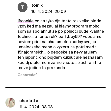
tomik
T
16. 4. 2024, 20:09
@cookie
co sa tyka djs tento rok velka bieda...
vzdy ked ma nezaujal hlavny program mohol
som sa spolahnut ze po polnoci bude kvalitne
techno... a tento rok? partyboy69? vobec mu
neviem prist na chut umelec hodny svojho
umeleckeho mena a vyzera ze patri medzi
15najdrahsich... o pegoske sa nevyjarujem...
ten japoncik no pojdem kuknut ale neznasam
ked dj stale meni zanre v sete... zachranit to
moze jedine ta prazanda..
Odpovedať
charlotte
11. 4. 2024, 08:03