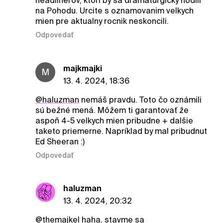
headlinerov, ktori by sa dramaturgicky hodili
na Pohodu. Urcite s oznamovanim velkych
mien pre aktualny rocnik neskoncili.
Odpovedať
majkmajki
M
13. 4. 2024, 18:36
@haluzman
nemáš pravdu. Toto čo oznámili
sú bežné mená. Môžem ti garantovať že
aspoň 4-5 velkych mien pribudne + dalšie
taketo priemerne. Napríklad by mal pribudnut
Ed Sheeran :)
Odpovedať
haluzman
13. 4. 2024, 20:32
@themajkel
haha, stavme sa