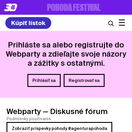
8. – 10.7.2027
☰
Kúpiť lístok
Prihláste sa alebo registrujte do
Webparty a zdieľajte svoje názory
a zážitky s ostatnými.
Prihlásiť sa
Registrovať sa
Webparty
— Diskusné fórum
Podmienky používania
Zobraziť príspevky pohody #agenturapohoda