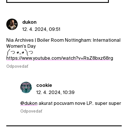
dukon
12. 4. 2024, 09:51
Nia Archives | Boiler Room Nottingham: International
Women's Day
༼ つ ◕_◕ ༽つ
https://www.youtube.com/watch?v=RsZ8bxz68rg
Odpovedať
cookie
12. 4. 2024, 10:39
@dukon
akurat pocuvam nove LP.. super super
Odpovedať