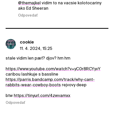
@themajkel
vidím to na vacsie kolotocariny
ako Ed Sheeran
Odpovedať
cookie
11. 4. 2024, 15:25
stale vidim len pæť? djov? hm hm
https://www.youtube.com/watch?v=yC0r8RCYyvY
caribou lashkuje s bassline
https://parris.bandcamp.com/track/why-cant-
rabbits-wear-cowboy-boots
rejvovy deep
btw
https://tinyurl.com/4zwvamxx
Odpovedať