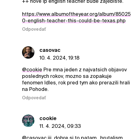
++ nove lp english teacher bude zajebiste.
https://www.albumoftheyear.org/album/85025
0-english-teacher-this-could-be-texas.php
Odpovedať
casovac
10. 4. 2024, 19:18
@cookie
Pre mna jeden z najvatsich objavov
poslednych rokov, mozno sa zopakuje
fenomen Idles, rok pred tym ako prerazili hrali
na Pohode.
Odpovedať
cookie
11. 4. 2024, 09:33
@casovac
jjj, dobre si to patam.. brutalism