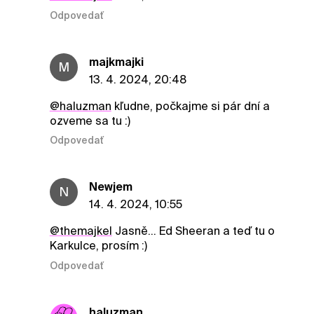
Odpovedať
majkmajki
M
13. 4. 2024, 20:48
@haluzman
kľudne, počkajme si pár dní a
ozveme sa tu :)
Odpovedať
Newjem
N
14. 4. 2024, 10:55
@themajkel
Jasně... Ed Sheeran a teď tu o
Karkulce, prosím :)
Odpovedať
haluzman