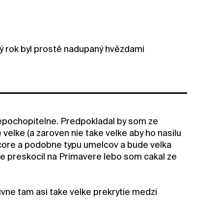
lý rok byl prostě nadupaný hvězdami
epochopitelne. Predpokladal by som ze
velke (a zaroven nie take velke aby ho nasilu
k-core a podobne typu umelcov a bude velka
be preskocil na Primavere lebo som cakal ze
ivne tam asi take velke prekrytie medzi