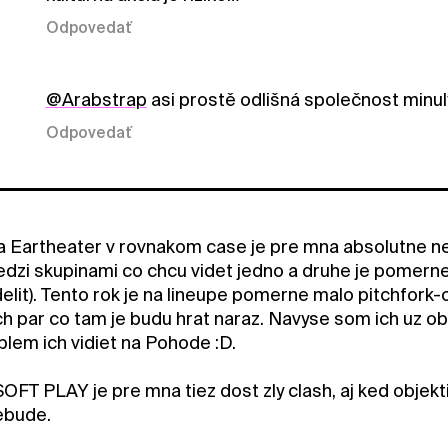
Odpovedať
@Arabstrap
asi prostě odlišná společnost minu
Odpovedať
 Eartheater v rovnakom case je pre mna absolutne n
edzi skupinami co chcu videt jedno a druhe je pomerne 
delit). Tento rok je na lineupe pomerne malo pitchfor
ch par co tam je budu hrat naraz. Navyse som ich uz o
lem ich vidiet na Pohode :D.
OFT PLAY je pre mna tiez dost zly clash, aj ked objekt
ebude.