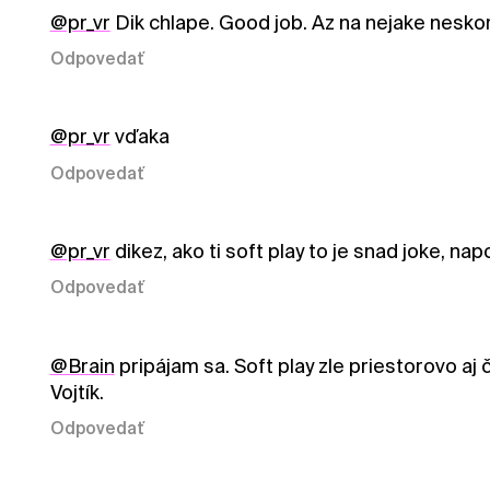
@pr_vr
Dik chlape. Good job. Az na nejake nesko
Odpovedať
@pr_vr
vďaka
Odpovedať
@pr_vr
dikez, ako ti soft play to je snad joke, na
Odpovedať
@Brain
pripájam sa. Soft play zle priestorovo aj 
Vojtík.
Odpovedať