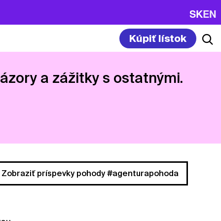
SK
EN
Kúpiť lístok
názory a zážitky s ostatnými.
Zobraziť príspevky pohody #agenturapohoda