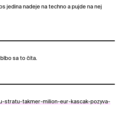
os jedina nadeje na techno a pujde na nej
lbo sa to číta.
u-stratu-takmer-milion-eur-kascak-pozyva-