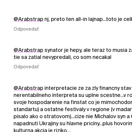
@Arabstrap
nj, preto ten all-in lajnap…toto je c
Odpovedať
@Arabstrap
synator je hepy, ale teraz to musia 
tie sa zatial nevypredali, co som necakal
Odpovedať
@Arabstrap
interpretacie ze za zly financny sta
nerentabilneho interpreta su uplne scestne…v rovn
svoje hospodarenie na finstat co je mimochodom c
standartu) a ostatne festivaly v regione (v ma
pisalo ako o stratovom)…cize nie Michalov syn a 
napadnuti Ukrajiny su hlavne priciny…plus hovor
kulturna akcia je riziko…