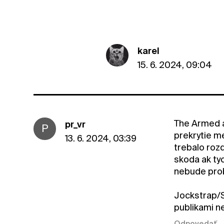
karel
15. 6. 2024, 09:04
The Armed a
pr_vr
P
prekrytie m
13. 6. 2024, 03:39
trebalo roz
skoda ak ty
nebude prob
Jockstrap/S
publikami n