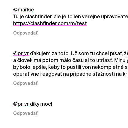
@markie
Tu je clashfinder, ale je to len verejne upravova
https://clashfinder.com/m/test
Odpovedať
@pr_vr
ďakujem za toto. Už som tu chcel písať, ž
a človek má potom málo času si to utriasť. Minul
by bolo lepšie, keby to pustili von nekompletné 
operatívne reagovať na prípadné sťažnosti na krí
Odpovedať
@pr_vr
diky moc!
Odpovedať