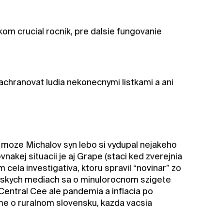
elkom crucial rocnik, pre dalsie fungovanie
zachranovat ludia nekonecnymi listkami a ani
v moze Michalov syn lebo si vydupal nejakeho
akej situacii je aj Grape (staci ked zverejnia
ela investigativa, ktoru spravil “novinar” zo
darskych mediach sa o minulorocnom szigete
Central Cee ale pandemia a inflacia po
ime o ruralnom slovensku, kazda vacsia