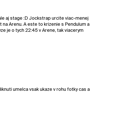
ale aj stage :D Jockstrap urcite viac-menej
t na Arenu. A este to krizenie s Pendulum a
ze je o tych 22:45 v Arene, tak viacerym
kliknuti umelca vsak ukaze v rohu fotky cas a