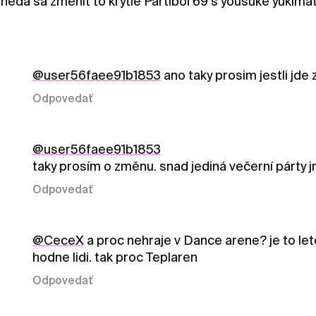
 neda sa zmenit to krytie Partiboi 69 s yousuke yukima
@user56faee91b1853
ano taky prosim jestli jde
Odpovedať
@user56faee91b1853
taky prosím o změnu. snad jediná večerní párty j
Odpovedať
@CeceX
a proc nehraje v Dance arene? je to let
hodne lidi. tak proc Teplaren
Odpovedať