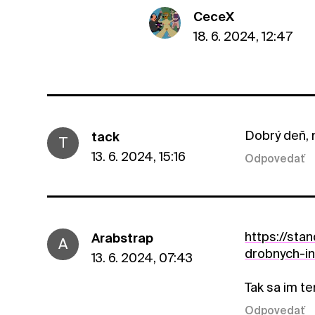
CeceX
18. 6. 2024, 12:47
Dobrý deň, 
tack
T
13. 6. 2024, 15:16
Odpovedať
https://sta
Arabstrap
A
drobnych-i
13. 6. 2024, 07:43
Tak sa im te
Odpovedať