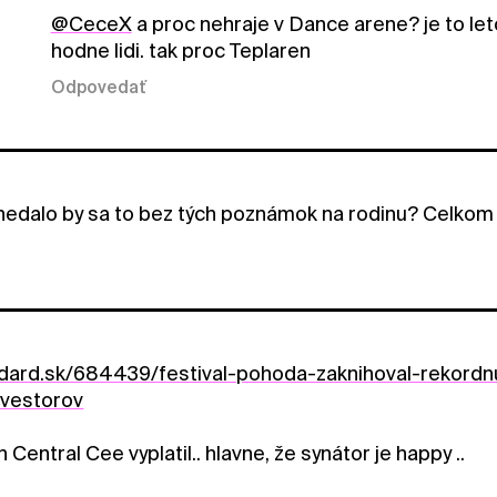
@CeceX
a proc nehraje v Dance arene? je to let
hodne lidi. tak proc Teplaren
Odpovedať
nedalo by sa to bez tých poznámok na rodinu? Celkom b
ndard.sk/684439/festival-pohoda-zaknihoval-rekordn
nvestorov
n Central Cee vyplatil.. hlavne, že synátor je happy ..