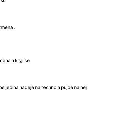
tsu
 zmena .
ména a kryjí se
os jedina nadeje na techno a pujde na nej