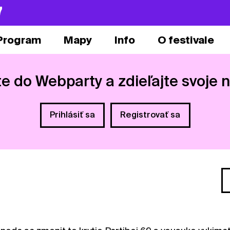
7
Program
Mapy
Info
O festivale
te do Webparty a zdieľajte svoje 
Prihlásiť sa
Registrovať sa