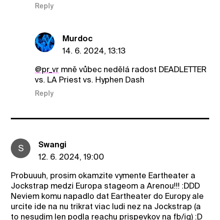
Reply
Murdoc
14. 6. 2024, 13:13
@pr_vr
mně vůbec nedělá radost DEADLETTER
vs. LA Priest vs. Hyphen Dash
Reply
Swangi
S
12. 6. 2024, 19:00
Probuuuh, prosim okamzite vymente Eartheater a
Jockstrap medzi Europa stageom a Arenou!!! :DDD
Neviem komu napadlo dat Eartheater do Europy ale
urcite ide na nu trikrat viac ludi nez na Jockstrap (a
to nesudim len podla reachu prispevkov na fb/ig) :D