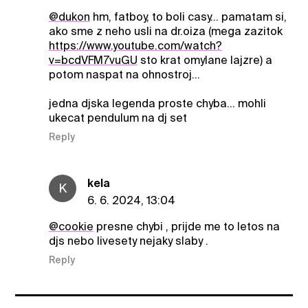
@dukon
hm, fatboy, to boli casy... pamatam si,
ako sme z neho usli na dr.oiza (mega zazitok
https://www.youtube.com/watch?
v=bcdVFM7vuGU
sto krat omylane lajzre) a
potom naspat na ohnostroj...
jedna djska legenda proste chyba... mohli
ukecat pendulum na dj set
Reply
kela
K
6. 6. 2024, 13:04
@cookie
presne chybi , prijde me to letos na
djs nebo livesety nejaky slaby .
Reply