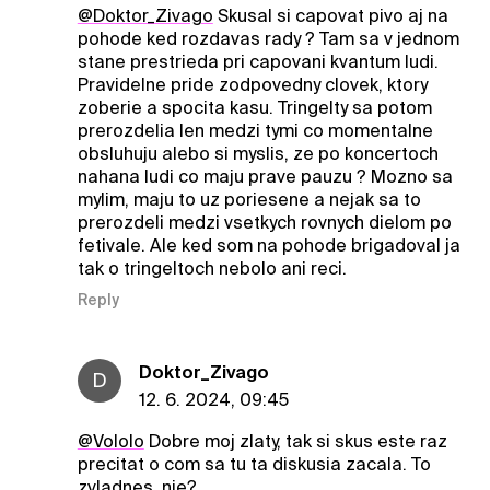
@Doktor_Zivago
Skusal si capovat pivo aj na
pohode ked rozdavas rady ? Tam sa v jednom
stane prestrieda pri capovani kvantum ludi.
Pravidelne pride zodpovedny clovek, ktory
zoberie a spocita kasu. Tringelty sa potom
prerozdelia len medzi tymi co momentalne
obsluhuju alebo si myslis, ze po koncertoch
nahana ludi co maju prave pauzu ? Mozno sa
mylim, maju to uz poriesene a nejak sa to
prerozdeli medzi vsetkych rovnych dielom po
fetivale. Ale ked som na pohode brigadoval ja
tak o tringeltoch nebolo ani reci.
Reply
Doktor_Zivago
D
12. 6. 2024, 09:45
@Vololo
Dobre moj zlaty, tak si skus este raz
precitat o com sa tu ta diskusia zacala. To
zvladnes, nie?