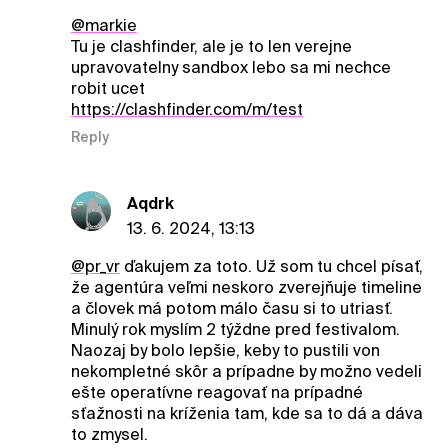
@markie
Tu je clashfinder, ale je to len verejne
upravovatelny sandbox lebo sa mi nechce
robit ucet
https://clashfinder.com/m/test
Reply
Aqdrk
13. 6. 2024, 13:13
@pr_vr
ďakujem za toto. Už som tu chcel písať,
že agentúra veľmi neskoro zverejňuje timeline
a človek má potom málo času si to utriasť.
Minulý rok myslím 2 týždne pred festivalom.
Naozaj by bolo lepšie, keby to pustili von
nekompletné skôr a prípadne by možno vedeli
ešte operatívne reagovať na prípadné
sťažnosti na kríženia tam, kde sa to dá a dáva
to zmysel.