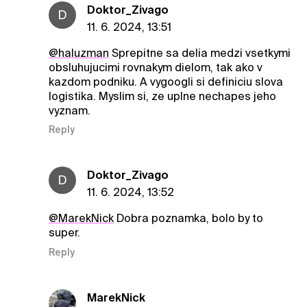
Doktor_Zivago
D
11. 6. 2024, 13:51
@haluzman
Sprepitne sa delia medzi vsetkymi
obsluhujucimi rovnakym dielom, tak ako v
kazdom podniku. A vygoogli si definiciu slova
logistika. Myslim si, ze uplne nechapes jeho
vyznam.
Reply
Doktor_Zivago
D
11. 6. 2024, 13:52
@MarekNick
Dobra poznamka, bolo by to
super.
Reply
MarekNick