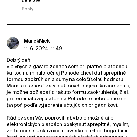
cele zle
Reply
MarekNick
11. 6. 2024, 11:49
Dobrý deň,
v pivných a gastro zónach som pri platbe platobnou
kartou na minuloročnej Pohode chcel dať sprepitné
formou zaokrúhlenia sumy na celočíselnú hodnotu.
Mám skúsenosť, že v niektorých, najmä, kaviarňach :),
je možne požiadať o takúto formu zaokrúhlenia, žiaľ,
pri terminálovej platbe na Pohode to nebolo možné
(aspoň podľa vyjadrenia účtujúcich brigádnikov).
Rád by som Vás poprosil, aby bolo možné aj pri
elektronických platbách poskytnúť sprepitné, myslím,
že to ocenia zákazníci a rovnako aj mladí brigádnici,