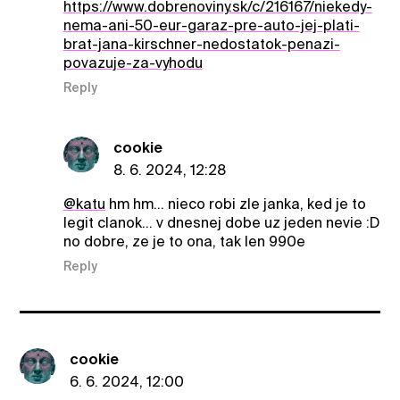
https://www.dobrenoviny.sk/c/216167/niekedy-
nema-ani-50-eur-garaz-pre-auto-jej-plati-
brat-jana-kirschner-nedostatok-penazi-
povazuje-za-vyhodu
Reply
cookie
8. 6. 2024, 12:28
@katu
hm hm... nieco robi zle janka, ked je to
legit clanok... v dnesnej dobe uz jeden nevie :D
no dobre, ze je to ona, tak len 990e
Reply
cookie
6. 6. 2024, 12:00