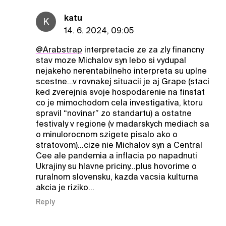
katu
K
14. 6. 2024, 09:05
@Arabstrap
interpretacie ze za zly financny
stav moze Michalov syn lebo si vydupal
nejakeho nerentabilneho interpreta su uplne
scestne…v rovnakej situacii je aj Grape (staci
ked zverejnia svoje hospodarenie na finstat
co je mimochodom cela investigativa, ktoru
spravil “novinar” zo standartu) a ostatne
festivaly v regione (v madarskych mediach sa
o minulorocnom szigete pisalo ako o
stratovom)…cize nie Michalov syn a Central
Cee ale pandemia a inflacia po napadnuti
Ukrajiny su hlavne priciny…plus hovorime o
ruralnom slovensku, kazda vacsia kulturna
akcia je riziko…
Reply