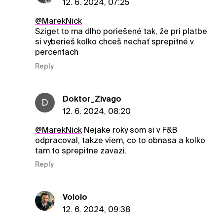
12. 6. 2024, 07:25
@MarekNick
Sziget to ma dlho poriešené tak, že pri platbe
si vyberieš kolko chceš nechať sprepitné v
percentach
Reply
Doktor_Zivago
D
12. 6. 2024, 08:20
@MarekNick
Nejake roky som si v F&B
odpracoval, takze viem, co to obnasa a kolko
tam to sprepitne zavazi.
Reply
Vololo
12. 6. 2024, 09:38