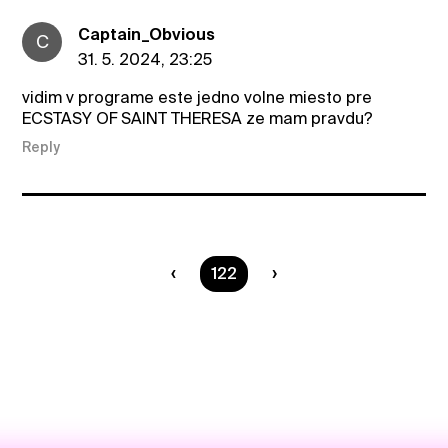
Captain_Obvious
C
31. 5. 2024, 23:25
vidim v programe este jedno volne miesto pre
ECSTASY OF SAINT THERESA ze mam pravdu?
Reply
You are on page
122