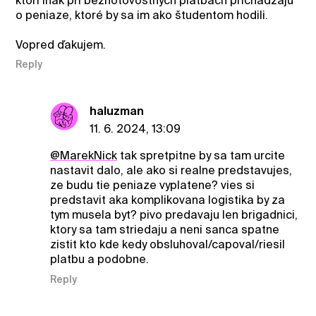
ktorí inak pri bezhotovostných platbách prichádzajú
o peniaze, ktoré by sa im ako študentom hodili.
Vopred ďakujem.
Reply
haluzman
11. 6. 2024, 13:09
@MarekNick
tak spretpitne by sa tam urcite
nastavit dalo, ale ako si realne predstavujes,
ze budu tie peniaze vyplatene? vies si
predstavit aka komplikovana logistika by za
tym musela byt? pivo predavaju len brigadnici,
ktory sa tam striedaju a neni sanca spatne
zistit kto kde kedy obsluhoval/capoval/riesil
platbu a podobne.
Reply