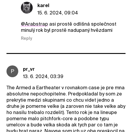
karel
15. 6. 2024, 09:04
@Arabstrap
asi prostě odlišná společnost
minulý rok byl prostě nadupaný hvězdami
Reply
pr_vr
P
13. 6. 2024, 03:39
The Armed a Eartheater v rovnakom case je pre mna
absolutne nepochopitelne. Predpokladal by som ze
prekrytie medzi skupinami co chcu videt jedno a
druhe je pomerne velke (a zaroven nie take velke aby
ho nasilu trebalo rozdelit). Tento rok je na lineupe
pomerne malo pitchfork-core a podobne typu
umelcov a bude velka skoda ak tych par co tam je
budu hrat naraz. Navyse som ich uz obe preskocil na