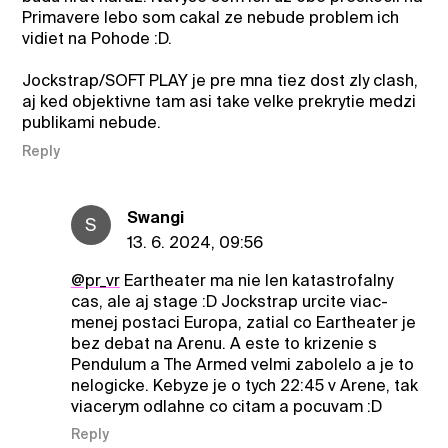
Primavere lebo som cakal ze nebude problem ich
vidiet na Pohode :D.
Jockstrap/SOFT PLAY je pre mna tiez dost zly clash,
aj ked objektivne tam asi take velke prekrytie medzi
publikami nebude.
Reply
Swangi
S
13. 6. 2024, 09:56
@pr_vr
Eartheater ma nie len katastrofalny
cas, ale aj stage :D Jockstrap urcite viac-
menej postaci Europa, zatial co Eartheater je
bez debat na Arenu. A este to krizenie s
Pendulum a The Armed velmi zabolelo a je to
nelogicke. Kebyze je o tych 22:45 v Arene, tak
viacerym odlahne co citam a pocuvam :D
Reply