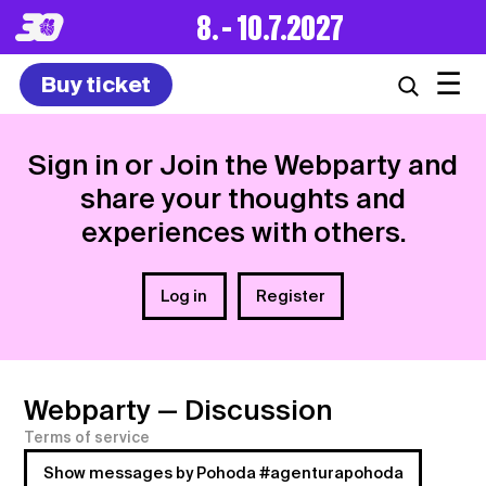
8. – 10.7.2027
☰
Buy ticket
Sign in or Join the Webparty and
share your thoughts and
experiences with others.
Log in
Register
Webparty
— Discussion
Terms of service
Show messages by Pohoda #agenturapohoda