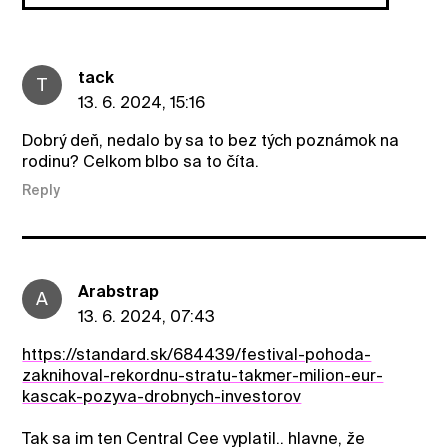
tack
T
13. 6. 2024, 15:16
Dobrý deň, nedalo by sa to bez tých poznámok na
rodinu? Celkom blbo sa to číta.
Reply
Arabstrap
A
13. 6. 2024, 07:43
https://standard.sk/684439/festival-pohoda-
zaknihoval-rekordnu-stratu-takmer-milion-eur-
kascak-pozyva-drobnych-investorov
Tak sa im ten Central Cee vyplatil.. hlavne, že