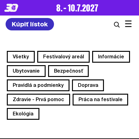
8. – 10.7.2027
☰
Kúpiť lístok
Všetky
Festivalový areál
Informácie
Ubytovanie
Bezpečnosť
Pravidlá a podmienky
Doprava
Zdravie - Prvá pomoc
Práca na festivale
Ekológia