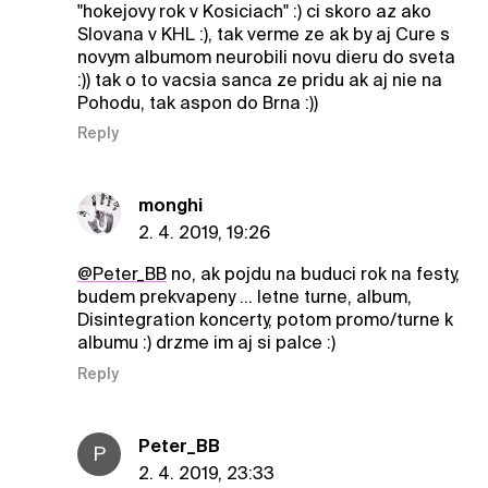
"hokejovy rok v Kosiciach" :) ci skoro az ako
Slovana v KHL :), tak verme ze ak by aj Cure s
novym albumom neurobili novu dieru do sveta
:)) tak o to vacsia sanca ze pridu ak aj nie na
Pohodu, tak aspon do Brna :))
Reply
monghi
2. 4. 2019, 19:26
@Peter_BB
no, ak pojdu na buduci rok na festy,
budem prekvapeny ... letne turne, album,
Disintegration koncerty, potom promo/turne k
albumu :) drzme im aj si palce :)
Reply
Peter_BB
P
2. 4. 2019, 23:33