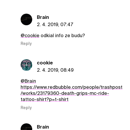
Brain
2. 4. 2019, 07:47
@cookie
odkial info ze budu?
Reply
cookie
2. 4. 2019, 08:49
@Brain
https://www.redbubble.com/people/trashpost
/works/23179360-death-grips-mc-ride-
tattoo-shirt?p=t-shirt
Reply
Brain