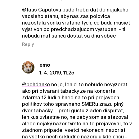
@taus
Caputovu bude treba dat do nejakeho
vacsieho stanu, aby nas zas polovica
nezostala vonku vratane tych, co budu musiet
vyjst von po predchadzajucom vystupeni - ti
nebudu mat sancu dostat sa dnu vobec
Reply
emo
1. 4. 2019, 11:25
@bohdanko
no jo, len ci to nebude nevyzerat
ako pri otvarani tabacky ze na koncerte
zdarma 12 ludí a hned na to pri prejavoch
politikov toho spravneho SMERu zrazu plný
dvor tabačky ... proti gustu ziaden disputat,
len kus zvlastne no, ne zeby som sa stazoval
alebo nejaký nazor tymto na to prejavoval, to v
ziadnom pripade, vsetci nekonecni nazoristi
na vsetko nech si kludne nazoruju kde chcu -