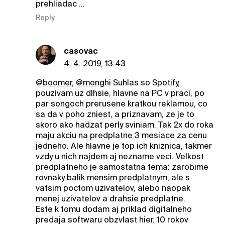
prehliadac ...
Reply
casovac
4. 4. 2019, 13:43
@boomer
,
@monghi
Suhlas so Spotify,
pouzivam uz dlhsie, hlavne na PC v praci, po
par songoch prerusene kratkou reklamou, co
sa da v poho zniest, a priznavam, ze je to
skoro ako hadzat perly sviniam. Tak 2x do roka
maju akciu na predplatne 3 mesiace za cenu
jedneho. Ale hlavne je top ich kniznica, takmer
vzdy u nich najdem aj nezname veci. Velkost
predplatneho je samostatna tema: zarobime
rovnaky balik mensim predplatnym, ale s
vatsim poctom uzivatelov, alebo naopak
menej uzivatelov a drahsie predplatne.
Este k tomu dodam aj priklad digitalneho
predaja softwaru obzvlast hier. 10 rokov