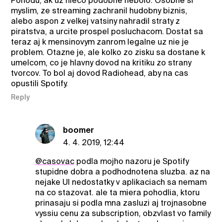
Pohodu, ak uz nieco podobne nebolo. Osobne si
myslim, ze streaming zachranil hudobny biznis,
alebo aspon z velkej vatsiny nahradil straty z
piratstva, a urcite prospel posluchacom. Dostat sa
teraz aj k mensinovym zanrom legalne uz nie je
problem. Otazne je, ale kolko zo zisku sa dostane k
umelcom, co je hlavny dovod na kritiku zo strany
tvorcov. To bol aj dovod Radiohead, aby na cas
opustili Spotify.
Reply
boomer
4. 4. 2019, 12:44
@casovac
podla mojho nazoru je Spotify
stupidne dobra a podhodnotena sluzba. az na
nejake UI nedostatky v aplikaciach sa nemam
na co stazovat. ale ta miera pohodlia, ktoru
prinasaju si podla mna zasluzi aj trojnasobne
vyssiu cenu za subscription, obzvlast vo family