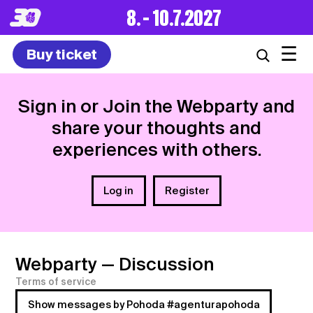
8. – 10.7.2027
☰
Buy ticket
Sign in or Join the Webparty and
share your thoughts and
experiences with others.
Log in
Register
Webparty
— Discussion
Terms of service
Show messages by Pohoda #agenturapohoda