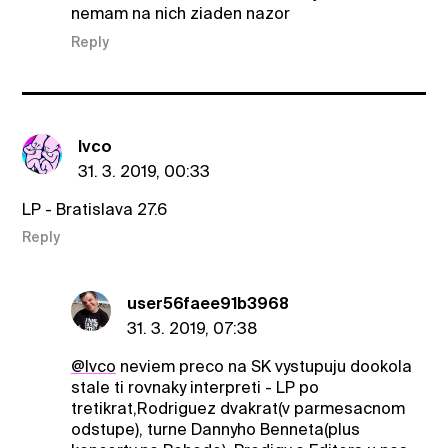
nemam na nich ziaden nazor
Reply
Ivco
31. 3. 2019, 00:33
LP - Bratislava 27.6
Reply
user56faee91b3968
31. 3. 2019, 07:38
@Ivco
neviem preco na SK vystupuju dookola
stale ti rovnaky interpreti - LP po
tretikrat,Rodriguez dvakrat(v parmesacnom
odstupe), turne Dannyho Benneta(plus