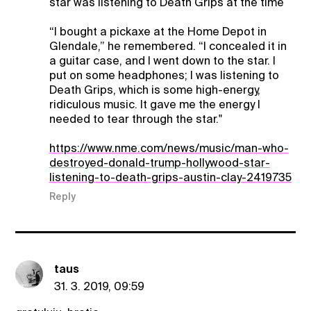
star was listening to Death Grips at the time
“I bought a pickaxe at the Home Depot in
Glendale,” he remembered. “I concealed it in
a guitar case, and I went down to the star. I
put on some headphones; I was listening to
Death Grips, which is some high-energy,
ridiculous music. It gave me the energy I
needed to tear through the star."
https://www.nme.com/news/music/man-who-
destroyed-donald-trump-hollywood-star-
listening-to-death-grips-austin-clay-2419735
Reply
taus
31. 3. 2019, 09:59