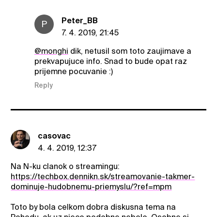
Peter_BB
P
7. 4. 2019, 21:45
@monghi
dik, netusil som toto zaujimave a
prekvapujuce info. Snad to bude opat raz
prijemne pocuvanie :)
Reply
casovac
4. 4. 2019, 12:37
Na N-ku clanok o streamingu:
https://techbox.dennikn.sk/streamovanie-takmer-
dominuje-hudobnemu-priemyslu/?ref=mpm
Toto by bola celkom dobra diskusna tema na