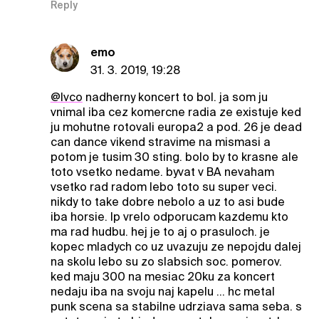
Reply
emo
31. 3. 2019, 19:28
@Ivco
nadherny koncert to bol. ja som ju
vnimal iba cez komercne radia ze existuje ked
ju mohutne rotovali europa2 a pod. 26 je dead
can dance vikend stravime na mismasi a
potom je tusim 30 sting. bolo by to krasne ale
toto vsetko nedame. byvat v BA nevaham
vsetko rad radom lebo toto su super veci.
nikdy to take dobre nebolo a uz to asi bude
iba horsie. lp vrelo odporucam kazdemu kto
ma rad hudbu. hej je to aj o prasuloch. je
kopec mladych co uz uvazuju ze nepojdu dalej
na skolu lebo su zo slabsich soc. pomerov.
ked maju 300 na mesiac 20ku za koncert
nedaju iba na svoju naj kapelu ... hc metal
punk scena sa stabilne udrziava sama seba. s