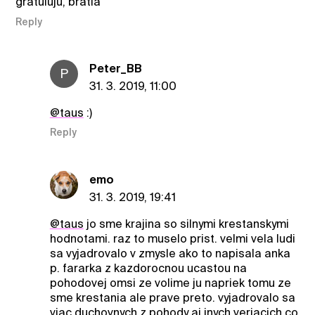
gratuluju, bratia
Reply
Peter_BB
P
31. 3. 2019, 11:00
@taus
:)
Reply
emo
31. 3. 2019, 19:41
@taus
jo sme krajina so silnymi krestanskymi
hodnotami. raz to muselo prist. velmi vela ludi
sa vyjadrovalo v zmysle ako to napisala anka
p. fararka z kazdorocnou ucastou na
pohodovej omsi ze volime ju napriek tomu ze
sme krestania ale prave preto. vyjadrovalo sa
viac duchovnych z pohody aj inych veriacich co