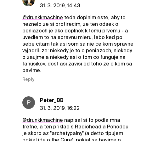
31. 3. 2019, 14:43
@drunkkmachine
teda doplnim este, aby to
neznelo ze si protirecim, ze ten odsek o
peniazoch je ako doplnok k tomu prvemu - a
uvediem to na spravnu mieru, lebo ked po
sebe citam tak asi som sa nie celkom spravne
vyjadril. ze: niekedy je to o peniazoch, niekedy
o zaujme a niekedy asi o tom co funguje na
fanusikov. dost asi zavisi od toho ze o kom sa
bavime.
Reply
Peter_BB
P
31. 3. 2019, 16:22
@drunkkmachine
napisal si to podla mna
trefne, a ten priklad s Radiohead a Pohodou
je skoro az "archetypalny" (a detto tipujem
pokial ide o the Cure), pokial sa bavime o