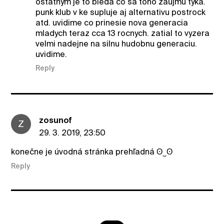
ostatnym je to bieda co sa toho zaujmu tyka.
punk klub v ke supluje aj alternativu postrock
atd. uvidime co prinesie nova generacia
mladych teraz cca 13 rocnych. zatial to vyzera
velmi nadejne na silnu hudobnu generaciu.
uvidime.
Reply
zosunof
Z
29. 3. 2019, 23:50
konečne je úvodná stránka prehľadná ʘ‿ʘ
Reply