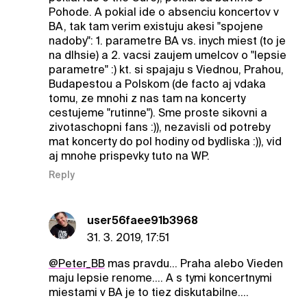
Pohode. A pokial ide o absenciu koncertov v
BA, tak tam verim existuju akesi "spojene
nadoby": 1. parametre BA vs. inych miest (to je
na dlhsie) a 2. vacsi zaujem umelcov o "lepsie
parametre" :) kt. si spajaju s Viednou, Prahou,
Budapestou a Polskom (de facto aj vdaka
tomu, ze mnohi z nas tam na koncerty
cestujeme "rutinne"). Sme proste sikovni a
zivotaschopni fans :)), nezavisli od potreby
mat koncerty do pol hodiny od bydliska :)), vid
aj mnohe prispevky tuto na WP.
Reply
user56faee91b3968
31. 3. 2019, 17:51
@Peter_BB
mas pravdu... Praha alebo Vieden
maju lepsie renome.... A s tymi koncertnymi
miestami v BA je to tiez diskutabilne....