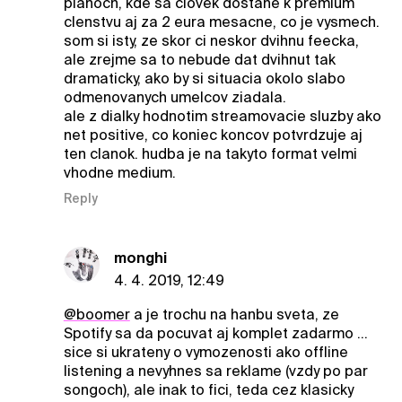
planoch, kde sa clovek dostane k premium
clenstvu aj za 2 eura mesacne, co je vysmech.
som si isty, ze skor ci neskor dvihnu feecka,
ale zrejme sa to nebude dat dvihnut tak
dramaticky, ako by si situacia okolo slabo
odmenovanych umelcov ziadala.
ale z dialky hodnotim streamovacie sluzby ako
net positive, co koniec koncov potvrdzuje aj
ten clanok. hudba je na takyto format velmi
vhodne medium.
Reply
monghi
4. 4. 2019, 12:49
@boomer
a je trochu na hanbu sveta, ze
Spotify sa da pocuvat aj komplet zadarmo ...
sice si ukrateny o vymozenosti ako offline
listening a nevyhnes sa reklame (vzdy po par
songoch), ale inak to fici, teda cez klasicky