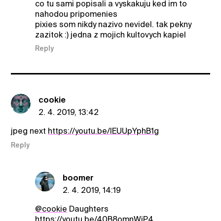
co tu sami popisali a vyskakuju ked im to
nahodou pripomenies
pixies som nikdy nazivo nevidel. tak pekny
zazitok :) jedna z mojich kultovych kapiel
Reply
cookie
2. 4. 2019, 13:42
jpeg next
https://youtu.be/lEUUpYphB1g
Reply
boomer
2. 4. 2019, 14:19
@cookie
Daughters
https://youtu.be/40B8omnWjP4