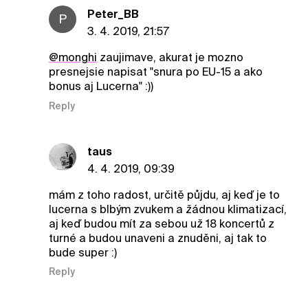
Peter_BB
P
3. 4. 2019, 21:57
@monghi
zaujimave, akurat je mozno
presnejsie napisat "snura po EU-15 a ako
bonus aj Lucerna" :))
Reply
taus
4. 4. 2019, 09:39
mám z toho radost, určitě půjdu, aj keď je to
lucerna s blbým zvukem a žádnou klimatizací,
aj keď budou mít za sebou už 18 koncertů z
turné a budou unaveni a znuděni, aj tak to
bude super :)
Reply