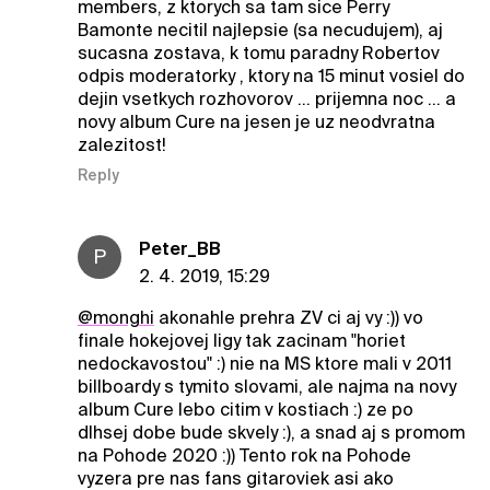
members, z ktorych sa tam sice Perry
Bamonte necitil najlepsie (sa necudujem), aj
sucasna zostava, k tomu paradny Robertov
odpis moderatorky , ktory na 15 minut vosiel do
dejin vsetkych rozhovorov ... prijemna noc ... a
novy album Cure na jesen je uz neodvratna
zalezitost!
Reply
Peter_BB
P
2. 4. 2019, 15:29
@monghi
akonahle prehra ZV ci aj vy :)) vo
finale hokejovej ligy tak zacinam "horiet
nedockavostou" :) nie na MS ktore mali v 2011
billboardy s tymito slovami, ale najma na novy
album Cure lebo citim v kostiach :) ze po
dlhsej dobe bude skvely :), a snad aj s promom
na Pohode 2020 :)) Tento rok na Pohode
vyzera pre nas fans gitaroviek asi ako