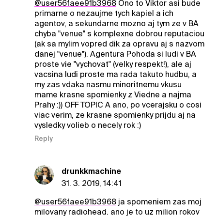
@user56faee91b3968
Ono to Viktor asi bude
primarne o nezaujme tych kapiel a ich
agentov, a sekundarne mozno aj tym ze v BA
chyba "venue" s komplexne dobrou reputaciou
(ak sa mylim vopred dik za opravu aj s nazvom
danej "venue"). Agentura Pohoda si ludi v BA
proste vie "vychovat" (velky respekt!), ale aj
vacsina ludi proste ma rada takuto hudbu, a
my zas vdaka nasmu minoritnemu vkusu
mame krasne spomienky z Viedne a najma
Prahy :)) OFF TOPIC A ano, po vcerajsku o cosi
viac verim, ze krasne spomienky prijdu aj na
vysledky volieb o necely rok :)
Reply
drunkkmachine
31. 3. 2019, 14:41
@user56faee91b3968
ja spomeniem zas moj
milovany radiohead. ano je to uz milion rokov