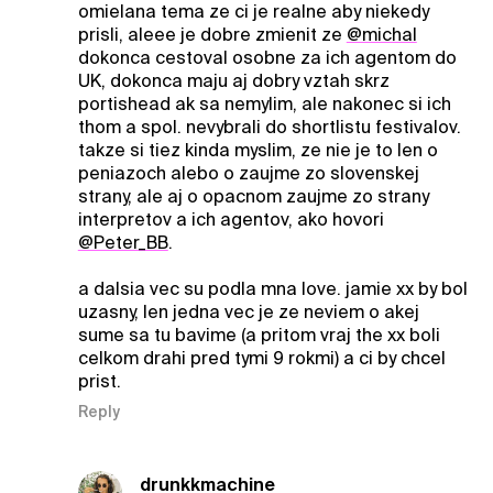
omielana tema ze ci je realne aby niekedy
prisli, aleee je dobre zmienit ze
@michal
dokonca cestoval osobne za ich agentom do
UK, dokonca maju aj dobry vztah skrz
portishead ak sa nemylim, ale nakonec si ich
thom a spol. nevybrali do shortlistu festivalov.
takze si tiez kinda myslim, ze nie je to len o
peniazoch alebo o zaujme zo slovenskej
strany, ale aj o opacnom zaujme zo strany
interpretov a ich agentov, ako hovori
@Peter_BB
.
a dalsia vec su podla mna love. jamie xx by bol
uzasny, len jedna vec je ze neviem o akej
sume sa tu bavime (a pritom vraj the xx boli
celkom drahi pred tymi 9 rokmi) a ci by chcel
prist.
Reply
drunkkmachine