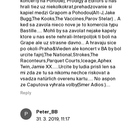
koncerty na Pohode), Prodigy a Editors u nas
hrali tiez uz niekolkokrat,prehadzovanie si
kapiel medzi Grapom a Pohodou(Alt-J,Jake
Bugg,The Kooks,The Vaccines,Parov Stelar) .. A
ked sa zavola nieco nove je to komercia typu
Bastille..... Mohli by sa zavolat nejake kapely
ktore u nas este nehrali-Interpol(ok ti boli na
Grape ale uz strasne davno... A hravaju sice
po okoli-Praha&Vieden ale koncert v BA by bol
urcite fajn),The National,Strokes,The
Raconteurs,Parquet Courts,Iceage,Aphex
Twin,Jamie XX......Urcite by ludia prisli len sa
mi zda ze tu sa nikomu nechce riskovat a
vsadza natürlich overenu kartu..... No aspon
ze Caputova vyhrala volby(Smer Adios:)....
Reply
Peter_BB
P
31. 3. 2019, 11:17