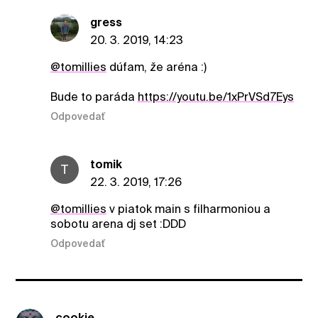
gress
20. 3. 2019, 14:23
@tomillies
dúfam, že aréna :)
Bude to paráda
https://youtu.be/1xPrVSd7Eys
Odpovedať
tomik
T
22. 3. 2019, 17:26
@tomillies
v piatok main s filharmoniou a
sobotu arena dj set :DDD
Odpovedať
cookie