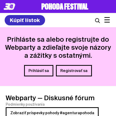
8. – 10.7.2027
☰
Kúpiť lístok
Prihláste sa alebo registrujte do
Webparty a zdieľajte svoje názory
a zážitky s ostatnými.
Prihlásiť sa
Registrovať sa
Webparty
— Diskusné fórum
Podmienky používania
Zobraziť príspevky pohody #agenturapohoda