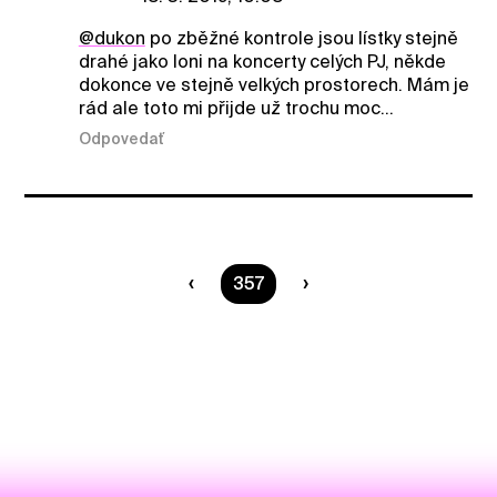
@dukon
po zběžné kontrole jsou lístky stejně
drahé jako loni na koncerty celých PJ, někde
dokonce ve stejně velkých prostorech. Mám je
rád ale toto mi přijde už trochu moc...
Odpovedať
Ste na strane
357