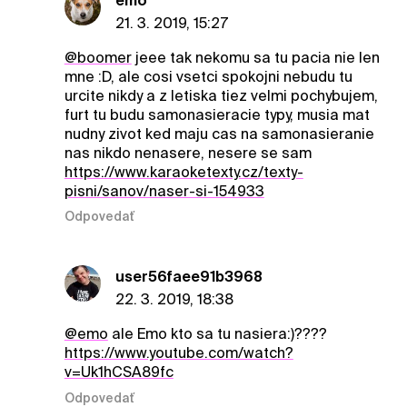
emo
21. 3. 2019, 15:27
@boomer
jeee tak nekomu sa tu pacia nie len
mne :D, ale cosi vsetci spokojni nebudu tu
urcite nikdy a z letiska tiez velmi pochybujem,
furt tu budu samonasieracie typy, musia mat
nudny zivot ked maju cas na samonasieranie
nas nikdo nenasere, nesere se sam
https://www.karaoketexty.cz/texty-
pisni/sanov/naser-si-154933
Odpovedať
user56faee91b3968
22. 3. 2019, 18:38
@emo
ale Emo kto sa tu nasiera:)????
https://www.youtube.com/watch?
v=Uk1hCSA89fc
Odpovedať