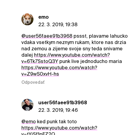
emo
22. 3. 2019, 19:38
@user56faee91b3968
pssst, plavame lahucko
vdaka vsetkym neznym rukam, ktore nas drzia
nad zemou a zijeme svoje sny teda snivame
dalej
https://www.youtube.com/watch?
v=6Tk7SstoQ3Y
punk live jednoducho maria
https://www.youtube.com/watch?
v=Z9wS0xvH-hs
Odpovedať
user56faee91b3968
22. 3. 2019, 19:46
@emo
ked punk tak toto
https://www.youtube.com/watch?
v=tYjSf1pFZ2Q