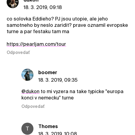
18. 3. 2019, 09:18
co solovka Eddieho? PJ jsou utopie, ale jeho
samotneho by neslo zaridit? prave oznamil evropske
turne a par festaku tam ma
https://pearljam.com/tour
Odpovedať
boomer
18. 3. 2019, 09:35
@dukon
to mi vyzera na take typicke "europa
konci v nemecku" turne
Odpovedať
Thomes
T
18. 3. 2019, 10:08