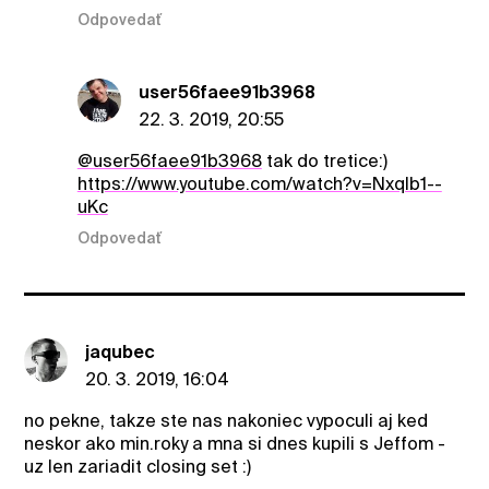
Odpovedať
user56faee91b3968
22. 3. 2019, 20:55
@user56faee91b3968
tak do tretice:)
https://www.youtube.com/watch?v=Nxqlb1--
uKc
Odpovedať
jaqubec
20. 3. 2019, 16:04
no pekne, takze ste nas nakoniec vypoculi aj ked
neskor ako min.roky a mna si dnes kupili s Jeffom -
uz len zariadit closing set :)