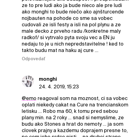
ze to pre ludi ako ja bude nieco ale pre ludi
ako monghi to bude niečo ako ajnšturcende
nojbauten na pohode co sme sa vobec
cudovali ze isli festy a isli na pol plynu a ze
male decko z prveho radu /konkretne maly
radkof/ si vytrvalo pyta svoju vec a EN ju
nedaju to je u nich nepredstavitelne ! ked to
takto budu mat na haku aj cure ...
Odpovedať
monghi
24. 4. 2019, 15:23
@emo
reagoval som na moznost, ci sa vobec
oplati niekedy cakat na Cure na trencianskom
letisku ... Robo ma 60, k tomu pred sebou
plany min. na 2 roky ... snad si nemyslime, ze
budu ako Stones a hrat do nemoty ... ja som
clovek prajny a kazdemu doprajem presne to,
po com jeho srdce pisti ... na druhej strane