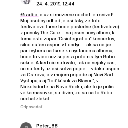
24. 4. 2019, 12:44
@radbal
a uz si mozeme nechat len snivat!
Moj osobny odhad je asi taky, ze toto
festivalove turne bude posledne (festivalove)
z ponuky The Cure ... na jesen novy album, k
tomu este zopar "Disintegration" koncertov,
silne dufam aspon v Londyn ... ak sa na jar
pani vyberu na turne k chystanemu albumu,
bude to viac nez super a potom s tym Robo
sekne! A ked nie natrvalo, tak na nejaky cas,
no na festy uz asi sotva pojde ... vdaka aspon
za Ostravu, a v mojom pripade aj Novi Sad.
Vystupuju aj "toď kúsok za Blavou", v
Nickelsdorfe na Nova Rocku, ale to je prilis
velka masovka, sa divim, ze sa na to Robo
nechal zlakat ...
Odpovedať
Peter_BB
P