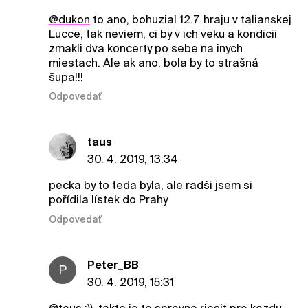
@dukon
to ano, bohuzial 12.7. hraju v talianskej
Lucce, tak neviem, ci by v ich veku a kondicii
zmakli dva koncerty po sebe na inych
miestach. Ale ak ano, bola by to strašná
šupa!!!
Odpovedať
taus
30. 4. 2019, 13:34
pecka by to teda byla, ale radši jsem si
pořídila lístek do Prahy
Odpovedať
Peter_BB
P
30. 4. 2019, 15:31