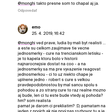
@monghi
takto presne som to chapal aj ja.
Odpovedať
emo
25. 4. 2019, 16:42
@monghi
ved prave, ludia by mali byt realisti ...
a este su celkom zaujimave tie vecne
jednosmerky - cure na trencianskom letisku -
je to kapela ktoru bolo v historii
najnarocnejsie dostat na coo - a na
jednosmerky sa ma pre vyvazenie reagovat
jednosmerkou - ci to uz niekto chape je
uplnene jedno - robert s cure s velkou
pravdepodobnostou by mal sancu spolu s
pohodou a zo strany cure to raz realne mozno
aj bude, len ci tu este bude vtedy aj pohoda?
hm? som realista
pamat je darom ci prekliatim? :D, pamatam na
jeden z prvých ak nie prvý nas rozhovor tu a je