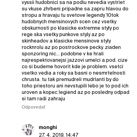
vyssii hudobnici sa na podiu nevedia vystriet
su vkuse zhrbeni pripadne sa zapru hlavou do
stropu a hravaju tu svetove legendy 10tok
hudobnych mensinovych scen cez vsetky
obskurnosti po klasicke extremne styly po
rege ska vsetky punkove styly az po
skinheadov a klasicke mensinove styly
rocknrolu az po postrockove pecky. ziaden
sponzoring nic... podobne v ke hrali
najrespektovanejsi jazzovi umelci a pod. cize
co si budeme hovorit kde je problem. vsetci
vsetko vedia a roky sa basni o nesmrtelnosti
chrusta. tu tak premudreli mudrlanti by do
toho priestoru ani nevstupili lebo je to pod ich
uroven a kopec legiend az po posledny odpad
si tam radi zahraju
Odpovedať
monghi
27. 4. 2019, 14:47