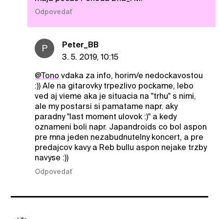
Odpovedať
Peter_BB
P
3. 5. 2019, 10:15
@Tono
vdaka za info, horim/e nedockavostou
:)) Ale na gitarovky trpezlivo pockame, lebo
ved aj vieme aka je situacia na "trhu" s nimi,
ale my postarsi si pamatame napr. aky
paradny "last moment ulovok :)" a kedy
oznameni boli napr. Japandroids co bol aspon
pre mna jeden nezabudnutelny koncert, a pre
predajcov kavy a Reb bullu aspon nejake trzby
navyse :))
Odpovedať