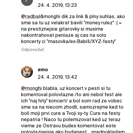
24. 4. 2019, 13:23
@radbal
&monghi dik za link & plny suhlas, ako
sme sa tu uz velakrat bavili "money rulez" :( =
na prestiznejsie gitarovky si musime
nakontrahovat peniaze aj cas na solo
koncerty ci "masovka/ex-Babiš/XYZ-festy"
Odpovedať
emo
24. 4. 2019, 13:42
@monghi
blabla, uz koncert v pesti si tu
komentoval polovlazne /to ani nebol fest ale
ich "naj hity" koncert/ a bol som rad ze vobec
sme sa na niecom zhodli, samozrejme ked to
boli moji prvi cure a Tvoji xy-ty. Cure na festy
nepatria ! Naco tu polemizovat ked uz teraz
vieme ze Ostravu budes komentovat este
polovlaznejsie ako budapest .. predpokladam