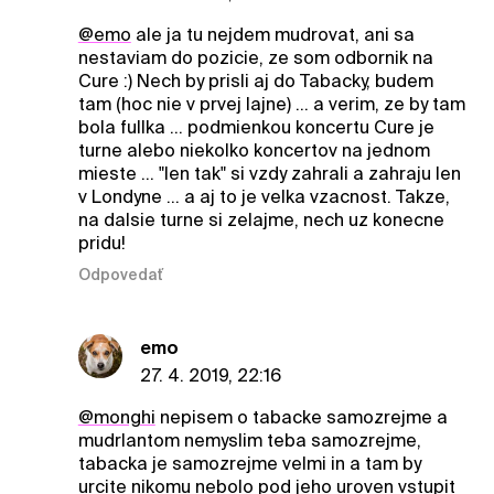
@emo
ale ja tu nejdem mudrovat, ani sa
nestaviam do pozicie, ze som odbornik na
Cure :) Nech by prisli aj do Tabacky, budem
tam (hoc nie v prvej lajne) ... a verim, ze by tam
bola fullka ... podmienkou koncertu Cure je
turne alebo niekolko koncertov na jednom
mieste ... "len tak" si vzdy zahrali a zahraju len
v Londyne ... a aj to je velka vzacnost. Takze,
na dalsie turne si zelajme, nech uz konecne
pridu!
Odpovedať
emo
27. 4. 2019, 22:16
@monghi
nepisem o tabacke samozrejme a
mudrlantom nemyslim teba samozrejme,
tabacka je samozrejme velmi in a tam by
urcite nikomu nebolo pod jeho uroven vstupit