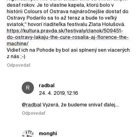
desať rokov. Je to vlastne kapela, ktorú bolo v
histórii Colours of Ostrava najnáročnejšie dostať do
Ostravy. Podarilo sa to až teraz a bude to veľký
sviatok,“ hovorí riaditeľka festivalu Zlata Holušová.
https://kultura.pravda.sk/festivaly/clanok/509451-
do-ostravy-lakaju-the-cure-rosalia-aj-florence-the-
machine/
Vidieť ich na Pohode by bol asi splnený sen viacerých
z nás ;-)
Odpovedať
radbal
R
24. 4. 2019, 12:16
@radbal
Vyzerá, že budeme snívať ďalej...
Odpovedať
monghi