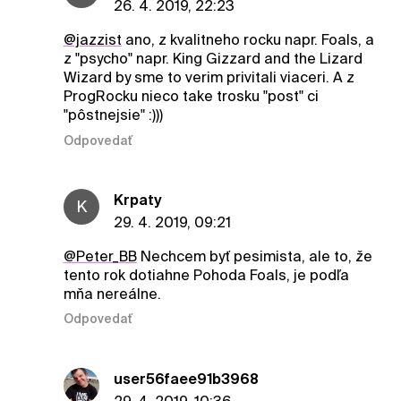
26. 4. 2019, 22:23
@jazzist
ano, z kvalitneho rocku napr. Foals, a
z "psycho" napr. King Gizzard and the Lizard
Wizard by sme to verim privitali viaceri. A z
ProgRocku nieco take trosku "post" ci
"pôstnejsie" :)))
Odpovedať
Krpaty
K
29. 4. 2019, 09:21
@Peter_BB
Nechcem byť pesimista, ale to, že
tento rok dotiahne Pohoda Foals, je podľa
mňa nereálne.
Odpovedať
user56faee91b3968