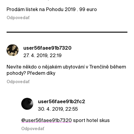
Prodám lístek na Pohodu 2019 . 99 euro
Odpovedať
user56faee91b7320
27. 4. 2019, 22:19
Nevíte někdo o nějakém ubytování v Trenčíně během
pohody? Předem díky
Odpovedať
user56faee91b2fc2
30. 4. 2019, 22:55
@user56faee91b7320
sport hotel skus
Odpovedať