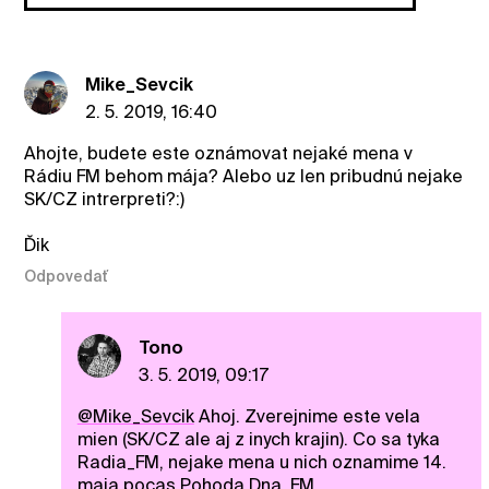
Mike_Sevcik
2. 5. 2019, 16:40
Ahojte, budete este oznámovat nejaké mena v
Rádiu FM behom mája? Alebo uz len pribudnú nejake
SK/CZ intrerpreti?:)
Ďik
Odpovedať
Tono
3. 5. 2019, 09:17
@Mike_Sevcik
Ahoj. Zverejnime este vela
mien (SK/CZ ale aj z inych krajin). Co sa tyka
Radia_FM, nejake mena u nich oznamime 14.
maja pocas Pohoda Dna_FM.