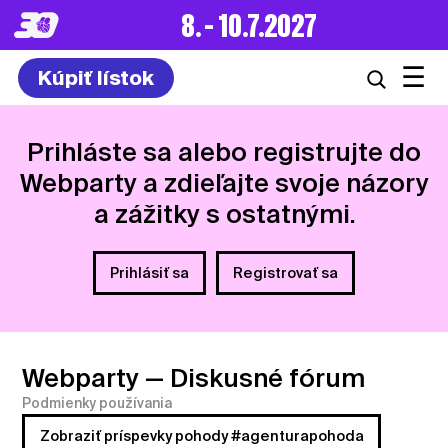
8. – 10.7.2027
☰
Kúpiť lístok
Prihláste sa alebo registrujte do
Webparty a zdieľajte svoje názory
a zážitky s ostatnými.
Prihlásiť sa
Registrovať sa
Webparty
— Diskusné fórum
Podmienky používania
Zobraziť príspevky pohody #agenturapohoda