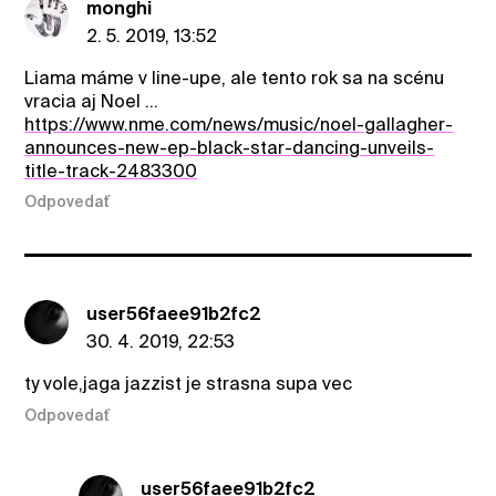
monghi
2. 5. 2019, 13:52
Liama máme v line-upe, ale tento rok sa na scénu
vracia aj Noel ...
https://www.nme.com/news/music/noel-gallagher-
announces-new-ep-black-star-dancing-unveils-
title-track-2483300
Odpovedať
user56faee91b2fc2
30. 4. 2019, 22:53
ty vole,jaga jazzist je strasna supa vec
Odpovedať
user56faee91b2fc2