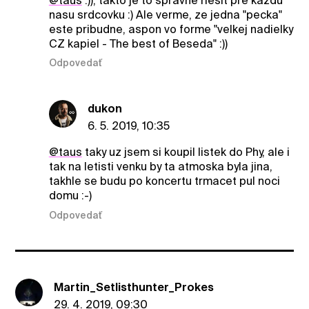
@taus
:)), takto je to spravne riesit pre kazdu
nasu srdcovku :) Ale verme, ze jedna "pecka"
este pribudne, aspon vo forme "velkej nadielky
CZ kapiel - The best of Beseda" :))
Odpovedať
dukon
6. 5. 2019, 10:35
@taus
taky uz jsem si koupil listek do Phy, ale i
tak na letisti venku by ta atmoska byla jina,
takhle se budu po koncertu trmacet pul noci
domu :-)
Odpovedať
Martin_Setlisthunter_Prokes
29. 4. 2019, 09:30