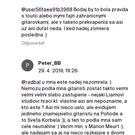
@user56faee91b3968
Bodaj by to bola pravda
s touto alebo inymi fajn zahranicnymi
gitarovkami, ale v taketo prekvapenia sa asi
uz ani dufat neda. I ked nadej zomiera
posledna :)
Odpovedať
Peter_BB
P
29. 4. 2019, 19:26
@radbal
u mna este nadej nezomrela :)
Nemozu podla mna gitaristi zostat takto velmi
velmi velmi slabo zastupene - nejaki Liamovi
studiovi hraci kt. vlastne asi ani nepozname, a
kto este ? Asi mi nieco uslo, ale evidujem
jedineho znamejsieho gitaristu na Pohode a
to Sveťa Korbela :)), a ten to podla mna sam
cele neutiahne :) Verim min. v Manon Meurt :),
ale nadejam sa aj na nieco rezkejsie s dvomi