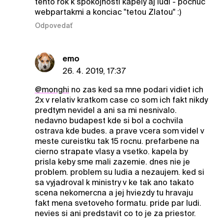
tento rok k spokojnosti kapely aj ludi - pocnuc
webpartakmi a konciac "tetou Zlatou" :)
Odpovedať
emo
26. 4. 2019, 17:37
@monghi
no zas ked sa mne podari vidiet ich
2x v relativ kratkom case co som ich fakt nikdy
predtym nevidel a ani sa mi nesnivalo.
nedavno budapest kde si bol a cochvila
ostrava kde budes. a prave vcera som videl v
meste cureistku tak 15 rocnu. prefarbene na
cierno strapate vlasy a vsetko. kapela by
prisla keby sme mali zazemie. dnes nie je
problem. problem su ludia a nezaujem. ked si
sa vyjadroval k ministry v ke tak ano takato
scena nekomercna a jej hviezdy tu hravaju
fakt mena svetoveho formatu. pride par ludi.
nevies si ani predstavit co to je za priestor.