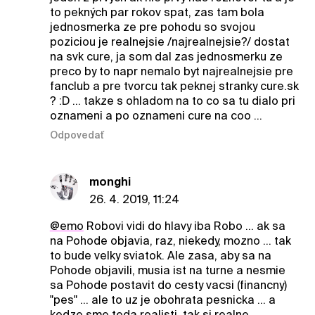
to pekných par rokov spat, zas tam bola
jednosmerka ze pre pohodu so svojou
poziciou je realnejsie /najrealnejsie?/ dostat
na svk cure, ja som dal zas jednosmerku ze
preco by to napr nemalo byt najrealnejsie pre
fanclub a pre tvorcu tak peknej stranky cure.sk
? :D ... takze s ohladom na to co sa tu dialo pri
oznameni a po oznameni cure na coo ...
Odpovedať
monghi
26. 4. 2019, 11:24
@emo
Robovi vidi do hlavy iba Robo ... ak sa
na Pohode objavia, raz, niekedy, mozno ... tak
to bude velky sviatok. Ale zasa, aby sa na
Pohode objavili, musia ist na turne a nesmie
sa Pohode postavit do cesty vacsi (financny)
"pes" ... ale to uz je obohrata pesnicka ... a
kedze sme teda realisti, tak si realne