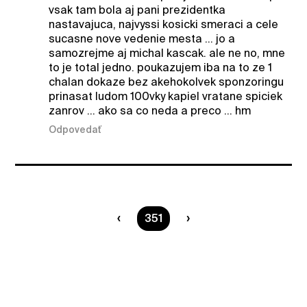
vsak tam bola aj pani prezidentka
nastavajuca, najvyssi kosicki smeraci a cele
sucasne nove vedenie mesta ... jo a
samozrejme aj michal kascak. ale ne no, mne
to je total jedno. poukazujem iba na to ze 1
chalan dokaze bez akehokolvek sponzoringu
prinasat ludom 100vky kapiel vratane spiciek
zanrov ... ako sa co neda a preco ... hm
Odpovedať
Ste na strane
351