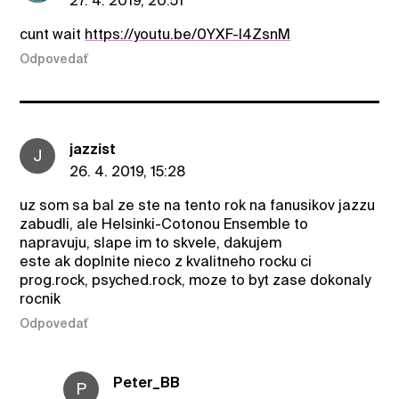
27. 4. 2019, 20:51
cunt wait
https://youtu.be/0YXF-I4ZsnM
Odpovedať
jazzist
J
26. 4. 2019, 15:28
uz som sa bal ze ste na tento rok na fanusikov jazzu
zabudli, ale Helsinki-Cotonou Ensemble to
napravuju, slape im to skvele, dakujem
este ak doplnite nieco z kvalitneho rocku ci
prog.rock, psyched.rock, moze to byt zase dokonaly
rocnik
Odpovedať
Peter_BB
P