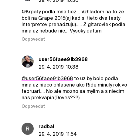
29. 4. 2019, 10:36
@Krpaty
podla mna tiez... Vzhladom na to ze
boli na Grape 2015(aj ked si tieto dva festy
interpretov prehadzuju)..... Z gitaroviek podla
mna uz nebude nic... Vysoky datum
Odpovedať
user56faee91b3968
29. 4. 2019, 10:38
@user56faee91b3968
to uz by bolo podla
mna uz nieco ohlasene ako Ride minuly rok vo
februari.... No ale mozno sa mylim a s niecim
nas prekvapia(Doves???)
Odpovedať
radbal
R
29. 4. 2019, 11:54