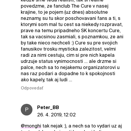
povedzme, ze fanclub The Cure v nasej
krajine, to je pojem (uz dnes) absolutne
neznamy, su tu skor poschovavani fans a ti, s
ktorymi som mal tu cest sa niekedy rozpravat,
prave na temu pripadneho SK koncertu Cure,
tak sa vacsinou zasmiali, s poznamkou, ze ani
by take nieco nechceli :) Cure su pre svojich
fanusikov trosku mysticka zalezitost, velmi
radi za nimi cestuju, cim si pre nich kapela
udrzuje status vynimocnosti ... ale drzme si
palce, nech sa to nejakemu organizatorovi u
nas raz podari a dopadne to k spokojnosti
ako kapely, tak aj ludi ...
Odpovedať
Peter_BB
P
26. 4. 2019, 12:02
@monghi
tak nejak :), a nech sa to vydari uz aj