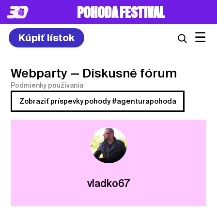
POHODA FESTIVAL
☰
Kúpiť lístok
Webparty
— Diskusné fórum
Podmienky používania
Zobraziť príspevky pohody #agenturapohoda
vladko67