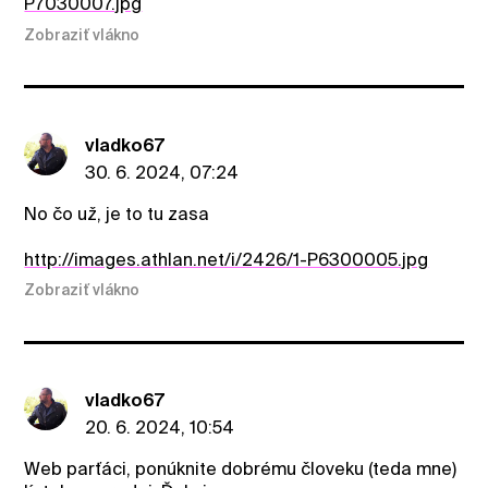
P7030007.jpg
Zobraziť vlákno
vladko67
30. 6. 2024, 07:24
No čo už, je to tu zasa
http://images.athlan.net/i/2426/1-P6300005.jpg
Zobraziť vlákno
vladko67
20. 6. 2024, 10:54
Web parťáci, ponúknite dobrému človeku (teda mne)