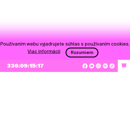
Používaním webu vyjadrujete súhlas s používaním cookies.
Viac informácií
Rozumiem
336:09:15:16
W
NEWSLETTER
Prihlásiť sa
Súhlasím so zapísaním mojej e-mailovej adresy do Pohoda Newslettra a využívaním
na marketingové účely.