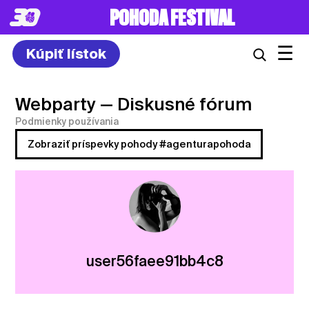
POHODA FESTIVAL
☰
Kúpiť lístok
Webparty
— Diskusné fórum
Podmienky používania
Zobraziť príspevky pohody #agenturapohoda
user56faee91bb4c8