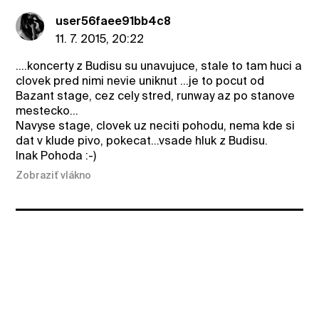
user56faee91bb4c8
11. 7. 2015, 20:22
....koncerty z Budisu su unavujuce, stale to tam huci a
clovek pred nimi nevie uniknut ...je to pocut od
Bazant stage, cez cely stred, runway az po stanove
mestecko...
Navyse stage, clovek uz neciti pohodu, nema kde si
dat v klude pivo, pokecat...vsade hluk z Budisu.
Inak Pohoda :-)
Zobraziť vlákno