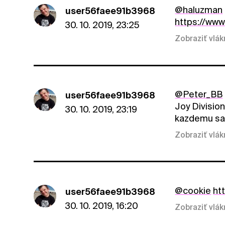
@haluzman
user56faee91b3968
https://ww
30. 10. 2019, 23:25
Zobraziť vlá
@Peter_BB
user56faee91b3968
Joy Divisio
30. 10. 2019, 23:19
kazdemu sa p
Zobraziť vlá
@cookie
ht
user56faee91b3968
30. 10. 2019, 16:20
Zobraziť vlá