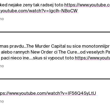
ked nejake zeny tak radsej toto
https://www.youtub
w.youtube.com/watch?v=IgcIh-NBoCW
kno
mas pravdu...The Murder Capital su sice monotonni(pro
n alebo rannych New Order ci The Cure...od veselych P
aci nieco ine....skus si vypocut toto
https://www.yo
kno
tps://www.youtube.com/watch?v=IF56Q4SyLtU
kno