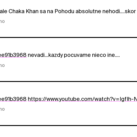
ale Chaka Khan sa na Pohodu absolutne nehodi....skor n
kno
ee91b3968
nevadi...kazdy pocuvame nieco ine....
kno
ee91b3968
https://www.youtube.com/watch?v=IgfIh
kno