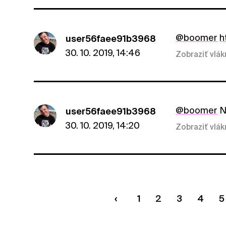
@boomer
h
user56faee91b3968
30. 10. 2019, 14:46
Zobraziť vlá
@boomer
NI
user56faee91b3968
30. 10. 2019, 14:20
Zobraziť vlá
1
2
3
4
5