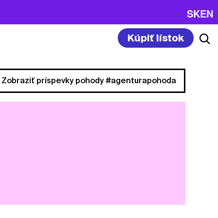
SK
EN
Kúpiť lístok
Zobraziť príspevky pohody #agenturapohoda