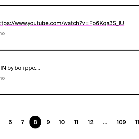
ttps://www.youtube.com/watch?v=Fp6Kqa3S_lU
kno
N by boli ppc....
kno
6
7
Ste na strane
8
9
10
11
12
109
1