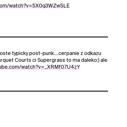
e.com/watch?v=5X0q3WZwSLE
ste typicky post-punk....cerpanie z odkazu
arquet Courts ci Supergrass to ma daleko:) ale
utube.com/watch?v=_XRMf07U4zY