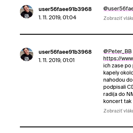
@user56fa
user56faee91b3968
1. 11. 2019, 01:04
Zobraziť vlá
@Peter_BB
user56faee91b3968
https://ww
1. 11. 2019, 01:01
ich zase po
kapely okol
nahodou dom
podpisali C
radi(a do N
koncert tak 
Zobraziť vlá