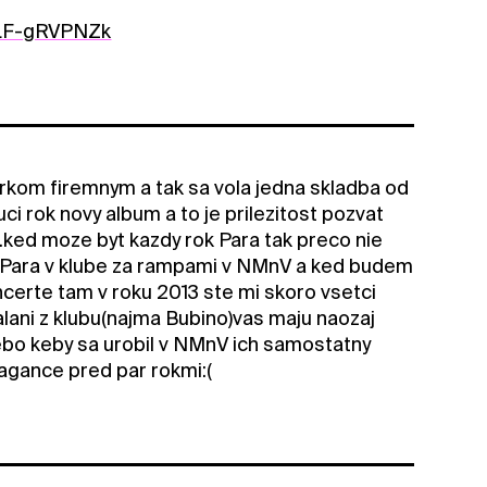
3LF-gRVPNZk
erkom firemnym a tak sa vola jedna skladba od
ci rok novy album a to je prilezitost pozvat
.ked moze byt kazdy rok Para tak preco nie
at Para v klube za rampami v NMnV a ked budem
erte tam v roku 2013 ste mi skoro vsetci
alani z klubu(najma Bubino)vas maju naozaj
 lebo keby sa urobil v NMnV ich samostatny
avagance pred par rokmi:(