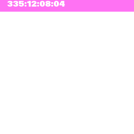
335:12:08:04
NEWSLETTER
Prihlásiť sa
Súhlasím so zapísaním mojej e-mailovej adresy do Pohoda Newslettra a
využívaním na marketingové účely.