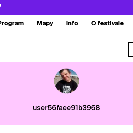
7
Program
Mapy
Info
O festivale
user56faee91b3968