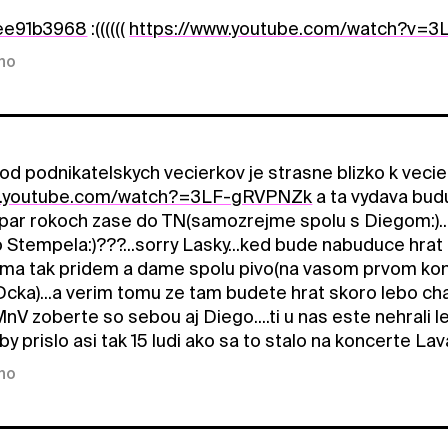
ee91b3968
:((((((
https://www.youtube.com/watch?v=
kno
od podnikatelskych vecierkov je strasne blizko k veci
w.youtube.com/watch?=3LF-gRVPNZk
a ta vydava budu
 par rokoch zase do TN(samozrejme spolu s Diegom:)..
o Stempela:)???...sorry Lasky...ked bude nabuduce hr
a tak pridem a dame spolu pivo(na vasom prvom konc
Dcka)...a verim tomu ze tam budete hrat skoro lebo ch
MnV zoberte so sebou aj Diego....ti u nas este nehrali
by prislo asi tak 15 ludi ako sa to stalo na koncerte L
kno