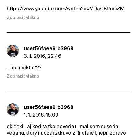
https://www.youtube.com/watch?v=MDaCBPoniZM
Zobraziť vlákno
user56faee91b3968
3. 1. 2016, 22:46
...ide niekto???
Zobraziť vlákno
user56faee91b3968
1. 1. 2016, 15:09
okidoki...aj ked tazko povedat...mal som suseda
vegana,ktory naozaj zdravo zil(nefajcil,nepil,zdravo