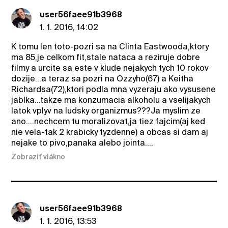
user56faee91b3968
1. 1. 2016, 14:02
K tomu len toto-pozri sa na Clinta Eastwooda,ktory
ma 85,je celkom fit,stale nataca a reziruje dobre
filmy a urcite sa este v klude nejakych tych 10 rokov
dozije...a teraz sa pozri na Ozzyho(67) a Keitha
Richardsa(72),ktori podla mna vyzeraju ako vysusene
jablka...takze ma konzumacia alkoholu a vselijakych
latok vplyv na ludsky organizmus???Ja myslim ze
ano....nechcem tu moralizovat,ja tiez fajcim(aj ked
nie vela-tak 2 krabicky tyzdenne) a obcas si dam aj
nejake to pivo,panaka alebo jointa....
Zobraziť vlákno
user56faee91b3968
1. 1. 2016, 13:53