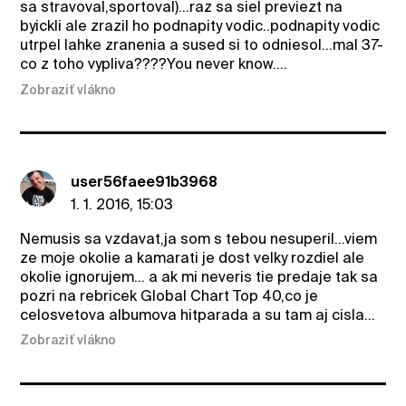
sa stravoval,sportoval)...raz sa siel previezt na
byickli ale zrazil ho podnapity vodic..podnapity vodic
utrpel lahke zranenia a sused si to odniesol...mal 37-
co z toho vypliva????You never know....
Zobraziť vlákno
user56faee91b3968
1. 1. 2016, 15:03
Nemusis sa vzdavat,ja som s tebou nesuperil...viem
ze moje okolie a kamarati je dost velky rozdiel ale
okolie ignorujem... a ak mi neveris tie predaje tak sa
pozri na rebricek Global Chart Top 40,co je
celosvetova albumova hitparada a su tam aj cisla...
Zobraziť vlákno