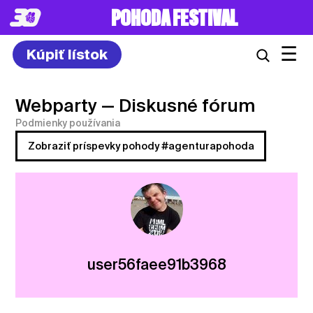
POHODA FESTIVAL
☰
Kúpiť lístok
Webparty
— Diskusné fórum
Podmienky používania
Zobraziť príspevky pohody #agenturapohoda
user56faee91b3968