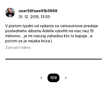
user56faee91b3968
31. 12. 2015, 13:53
V piatom tyzdni od vydania sa celosvetove predaje
posledneho albumu Adelle vysvihli na viac nez 15
milionov....je mi naozaj zahadou kto to kupuje...a
potom ze je nejaka kriza:)
Zobraziť vlákno
Ste na strane
109