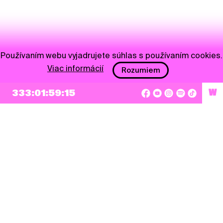
Používaním webu vyjadrujete súhlas s používaním cookies.
Viac informácií
Rozumiem
333:01:59:15
W
NEWSLETTER
Prihlásiť sa
Súhlasím so zapísaním mojej e-mailovej adresy do Pohoda Newslettra a využívaním
na marketingové účely.