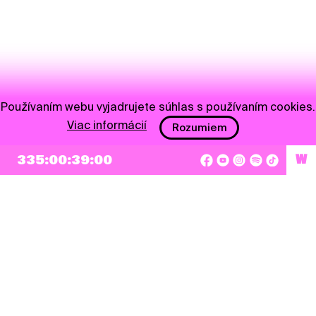
Používaním webu vyjadrujete súhlas s používaním cookies.
Viac informácií
Rozumiem
335:00:39:00
W
NEWSLETTER
Prihlásiť sa
Súhlasím so zapísaním mojej e-mailovej adresy do Pohoda Newslettra a využívaním
na marketingové účely.