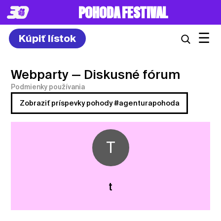
POHODA FESTIVAL
☰
Kúpiť lístok
Webparty
— Diskusné fórum
Podmienky používania
Zobraziť príspevky pohody #agenturapohoda
T
t