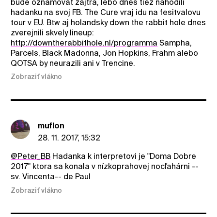
bude oznamovat zajtra, lebo dnes tiez nahodili
hadanku na svoj FB. The Cure vraj idu na fesitvalovu
tour v EU. Btw aj holandsky down the rabbit hole dnes
zverejnili skvely lineup:
http://downtherabbithole.nl/programma
Sampha,
Parcels, Black Madonna, Jon Hopkins, Frahm alebo
QOTSA by neurazili ani v Trencine.
Zobraziť vlákno
muflon
28. 11. 2017, 15:32
@Peter_BB
Hadanka k interpretovi je "Doma Dobre
2017" ktora sa konala v nízkoprahovej nocľahárni --
sv. Vincenta-- de Paul
Zobraziť vlákno