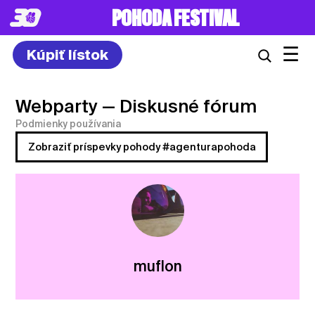
POHODA FESTIVAL
☰
Kúpiť lístok
Webparty
— Diskusné fórum
Podmienky používania
Zobraziť príspevky pohody #agenturapohoda
muflon