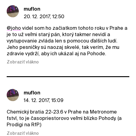
muflon
20. 12. 2017, 12:50
@joho
videl som ho začiatkom tohoto roku v Prahe a
je to už veľmi starý pán, ktorý takmer nevidí a
vystupovanie zvláda len s pomocou ďalších ludí.
Jeho pesničky sú naozaj skvelé, tak verím, že mu
zdravie vydrží, aby ich ukázal aj na Pohode.
Zobraziť vlákno
muflon
14. 12. 2017, 15:09
Chemický bratia 22-23.6 v Prahe na Metronome
fstvl, to je časopriestorovo veľmi blízko Pohody. (a
Prodigi na RfP.)
Zobraziť vlákno