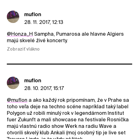
muflon
28. 11. 2017, 12:13
@Honza_H
Sampha, Pumarosa ale hlavne Algiers
majú skvelé živé koncerty.
Zobraziť vlákno
muflon
28. 10. 2017, 15:17
@muflon
a ako každý rok pripomínam, že v Prahe sa
toho veľa deje na techno scéne napríklad taký label
Polygon už robili minulý rok v legendárnom Institut
fuer Zukunft a mali showcase na festivale Rosnička
majú vlastnú radio show Werk na radiu Wave a
otvorili skvelý klub Ankali (moj osobný tip je live set