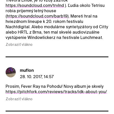
Trevora Linde, je to vždy zážitok
https://soundcloud.com/trvlnd
). Ľudia okolo Tetrisu
robia príjemný letný house
(
https://soundcloud.com/barb19).
Møreti hral na
hviezdnom lineupe k 20. rokom festivalu
Nachtdigital. Alebo modulárne syntetyzátory od Citty
alebo HRTL z Brna, ten mal skvelé audiovizuálne
vystúpenie Windowlickerz na festivale Lunchmeat.
Zobraziť vlákno
muflon
28. 10. 2017, 14:57
Prosim, Fever Ray na Pohodu! Novy album je skvely
https://pitchfork.com/reviews/tracks/idk-about-you/
Zobraziť vlákno