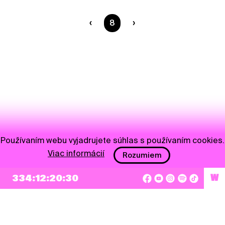
Ste na strane
8
Používaním webu vyjadrujete súhlas s používaním cookies.
Viac informácií
Rozumiem
334:12:20:29
W
NEWSLETTER
Prihlásiť sa