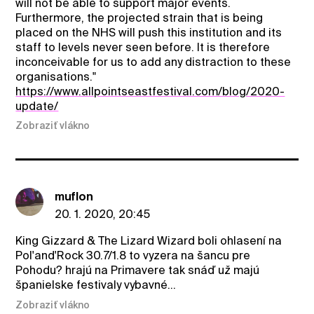
will not be able to support major events.
Furthermore, the projected strain that is being
placed on the NHS will push this institution and its
staff to levels never seen before. It is therefore
inconceivable for us to add any distraction to these
organisations."
https://www.allpointseastfestival.com/blog/2020-
update/
Zobraziť vlákno
muflon
20. 1. 2020, 20:45
King Gizzard & The Lizard Wizard boli ohlasení na
Pol'and'Rock 30.7/1.8 to vyzera na šancu pre
Pohodu? hrajú na Primavere tak snáď už majú
španielske festivaly vybavné...
Zobraziť vlákno