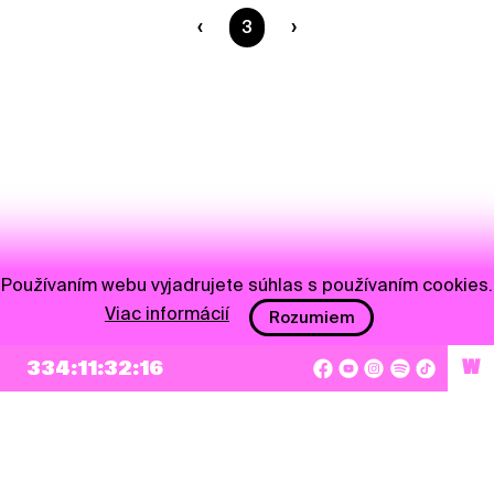
Ste na strane
3
Používaním webu vyjadrujete súhlas s používaním cookies.
Viac informácií
Rozumiem
334:11:32:16
W
NEWSLETTER
Prihlásiť sa
Súhlasím so zapísaním mojej e-mailovej adresy do Pohoda Newslettra a využívaním
na marketingové účely.