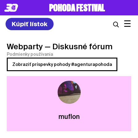
POHODA FESTIVAL
☰
Kúpiť lístok
Webparty
— Diskusné fórum
Podmienky používania
Zobraziť príspevky pohody #agenturapohoda
muflon