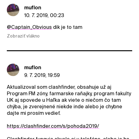
muflon
10. 7. 2019, 00:23
@Captain_Obvious
dik je to tam
Zobraziť vlákno
muflon
9. 7. 2019, 19:59
Aktualizoval som clashfinder, obsahuje už aj
Program FM zóny, farmarske raňajky, program fakulty
UK aj spovede u Haľka ak viete o niečom čo tam
chýba, je zverejnené niekde inde alebo je chybne
dajte mi prosím vedieť.
https://clashfinder.com/s/pohoda2019/