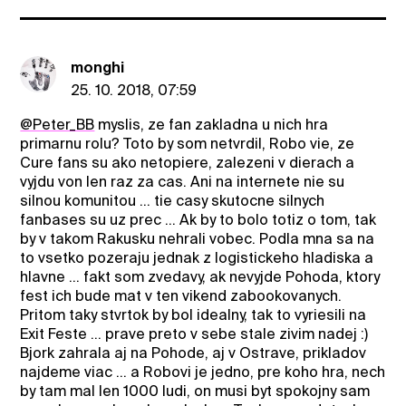
monghi
25. 10. 2018, 07:59
@Peter_BB
myslis, ze fan zakladna u nich hra
primarnu rolu? Toto by som netvrdil, Robo vie, ze
Cure fans su ako netopiere, zalezeni v dierach a
vyjdu von len raz za cas. Ani na internete nie su
silnou komunitou ... tie casy skutocne silnych
fanbases su uz prec ... Ak by to bolo totiz o tom, tak
by v takom Rakusku nehrali vobec. Podla mna sa na
to vsetko pozeraju jednak z logistickeho hladiska a
hlavne ... fakt som zvedavy, ak nevyjde Pohoda, ktory
fest ich bude mat v ten vikend zabookovanych.
Pritom taky stvrtok by bol idealny, tak to vyriesili na
Exit Feste ... prave preto v sebe stale zivim nadej :)
Bjork zahrala aj na Pohode, aj v Ostrave, prikladov
najdeme viac ... a Robovi je jedno, pre koho hra, nech
by tam mal len 1000 ludi, on musi byt spokojny sam