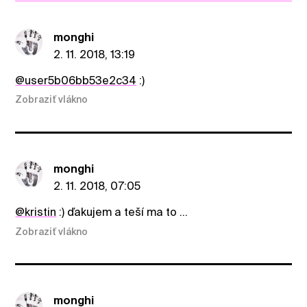
monghi
2. 11. 2018, 13:19
@user5b06bb53e2c34
:)
Zobraziť vlákno
monghi
2. 11. 2018, 07:05
@kristin
:) ďakujem a teší ma to ...
Zobraziť vlákno
monghi