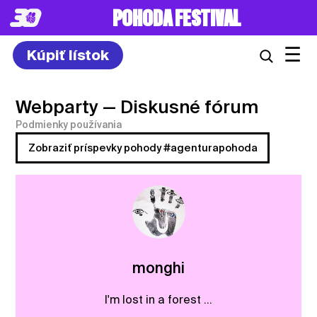
POHODA FESTIVAL
☰
Kúpiť lístok
Webparty
— Diskusné fórum
Podmienky používania
Zobraziť príspevky pohody #agenturapohoda
monghi
I'm lost in a forest ...