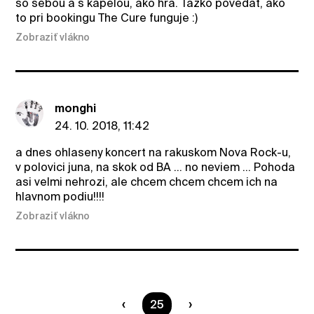
so sebou a s kapelou, ako hra. Tazko povedat, ako
to pri bookingu The Cure funguje :)
Zobraziť vlákno
monghi
24. 10. 2018, 11:42
a dnes ohlaseny koncert na rakuskom Nova Rock-u,
v polovici juna, na skok od BA ... no neviem ... Pohoda
asi velmi nehrozi, ale chcem chcem chcem ich na
hlavnom podiu!!!!
Zobraziť vlákno
Ste na strane
25