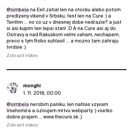
@simbela
na Exit zatial len na otocku alebo potom
predlzeny vikend v Srbsku, fest len na Cure :) a
TentInn ... no co uz v dnesnej dobe nedrazie? a just
si asi kupim ten lepsi stan! :D A na Cure asi aj do
Ostravy a nad Rakuskom velmi vaham, nechapem,
preco s tym Robo suhlasil ... a mozno tam zahraju
tvrdsie :)
Zobraziť vlákno
monghi
1. 11. 2018, 00:00
@simbela
nerobim paniku, len nahlas vzyvam
Vsehomíra a ozivujem mrtvu webparty :) vsetko
dobre prajem ... www.thecure.sk ;)
Zobraziť vlákno