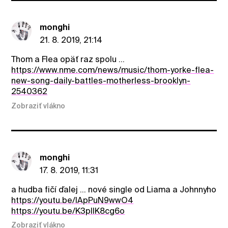
monghi
21. 8. 2019, 21:14
Thom a Flea opäť raz spolu ...
https://www.nme.com/news/music/thom-yorke-flea-
new-song-daily-battles-motherless-brooklyn-
2540362
Zobraziť vlákno
monghi
17. 8. 2019, 11:31
a hudba fičí ďalej ... nové single od Liama a Johnnyho
https://youtu.be/IApPuN9wwO4
https://youtu.be/K3pIlK8cg6o
Zobraziť vlákno