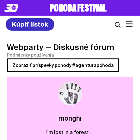
POHODA FESTIVAL
☰
Kúpiť lístok
Webparty
— Diskusné fórum
Podmienky používania
Zobraziť príspevky pohody #agenturapohoda
monghi
I'm lost in a forest ...