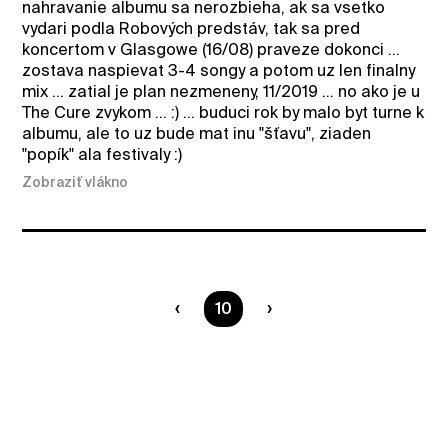
nahravanie albumu sa nerozbieha, ak sa vsetko
vydari podla Robových predstáv, tak sa pred
koncertom v Glasgowe (16/08) praveze dokonci ...
zostava naspievat 3-4 songy a potom uz len finalny
mix ... zatial je plan nezmeneny, 11/2019 ... no ako je u
The Cure zvykom ... :) ... buduci rok by malo byt turne k
albumu, ale to uz bude mat inu "šťavu", ziaden
"popík" ala festivaly :)
Zobraziť vlákno
Ste na strane
10