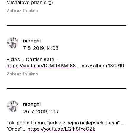
Michalove prianie :)))
Zobraziť vlákno
monghi
7. 8. 2019, 14:03
Pixies ... Catfish Kate ...
https://youtu.be/DzMff4KMf88
... novy album 13/9/19
Zobraziť vlákno
monghi
26. 7. 2019, 11:57
Tak, podla Liama, "jedna z nejho najlepsich piesni" ...
"Once" ...
https://youtu.be/LGfhStYcCZk