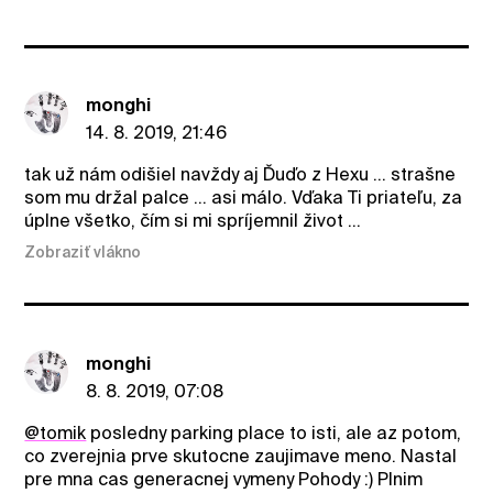
monghi
14. 8. 2019, 21:46
tak už nám odišiel navždy aj Ďuďo z Hexu ... strašne
som mu držal palce ... asi málo. Vďaka Ti priateľu, za
úplne všetko, čím si mi spríjemnil život ...
Zobraziť vlákno
monghi
8. 8. 2019, 07:08
@tomik
posledny parking place to isti, ale az potom,
co zverejnia prve skutocne zaujimave meno. Nastal
pre mna cas generacnej vymeny Pohody :) Plnim