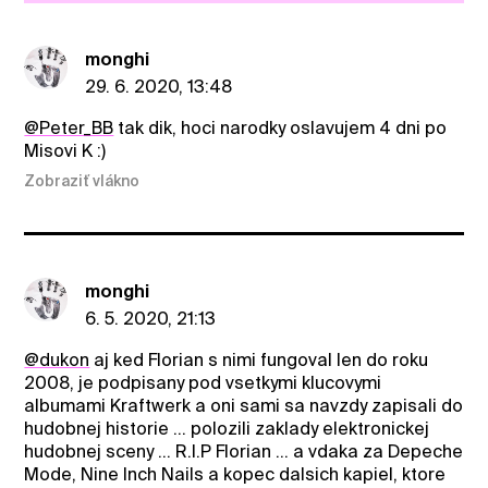
monghi
29. 6. 2020, 13:48
@Peter_BB
tak dik, hoci narodky oslavujem 4 dni po
Misovi K :)
Zobraziť vlákno
monghi
6. 5. 2020, 21:13
@dukon
aj ked Florian s nimi fungoval len do roku
2008, je podpisany pod vsetkymi klucovymi
albumami Kraftwerk a oni sami sa navzdy zapisali do
hudobnej historie ... polozili zaklady elektronickej
hudobnej sceny ... R.I.P Florian ... a vdaka za Depeche
Mode, Nine Inch Nails a kopec dalsich kapiel, ktore