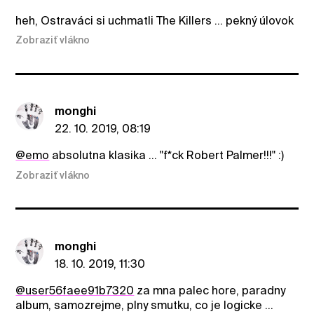
heh, Ostraváci si uchmatli The Killers ... pekný úlovok
Zobraziť vlákno
monghi
22. 10. 2019, 08:19
@emo
absolutna klasika ... "f*ck Robert Palmer!!!" :)
Zobraziť vlákno
monghi
18. 10. 2019, 11:30
@user56faee91b7320
za mna palec hore, paradny
album, samozrejme, plny smutku, co je logicke ...