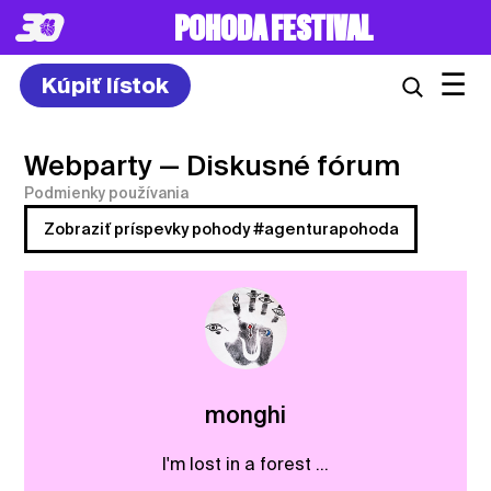
POHODA FESTIVAL
☰
Kúpiť lístok
Webparty
— Diskusné fórum
Podmienky používania
Zobraziť príspevky pohody #agenturapohoda
monghi
I'm lost in a forest ...