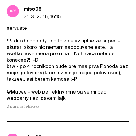
miso98
31. 3. 2016, 16:15
servuste
99 dni do Pohody... no to znie uz uplne ze super :-)
akurat, skoro nic nemam napocuvane este... a
vsetko nove mena pre mna... Nohavica nebude
konecne?! :-D
btw - po 4 rocnikoch bude pre mna prva Pohoda bez
mojej polovicky (ktora uz nie je mojou polovickou),
takzee.. asi berem kamosa :-P
@Matwe - web perfektny, mne sa velmi paci,
webparty tiez, davam lajk
Zobraziť vlákno