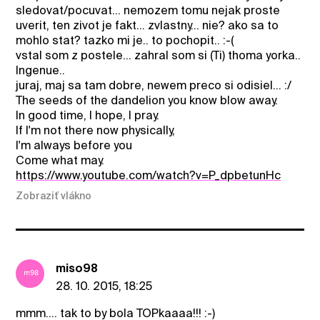
sledovat/pocuvat... nemozem tomu nejak proste
uverit, ten zivot je fakt... zvlastny... nie? ako sa to
mohlo stat? tazko mi je.. to pochopit.. :-(
vstal som z postele... zahral som si (Ti) thoma yorka..
Ingenue..
juraj, maj sa tam dobre, newem preco si odisiel... :/
The seeds of the dandelion you know blow away.
In good time, I hope, I pray.
If I'm not there now physically,
I'm always before you
Come what may.
https://www.youtube.com/watch?v=P_dpbetunHc
Zobraziť vlákno
miso98
28. 10. 2015, 18:25
mmm.... tak to by bola TOPkaaaa!!! :-)