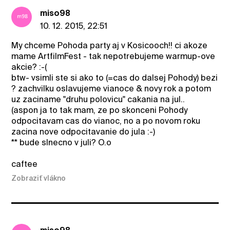
miso98
10. 12. 2015, 22:51
My chceme Pohoda party aj v Kosicooch!! ci akoze
mame ArtfilmFest - tak nepotrebujeme warmup-ove
akcie? :-(
btw- vsimli ste si ako to (=cas do dalsej Pohody) bezi
? zachvilku oslavujeme vianoce & novy rok a potom
uz zaciname "druhu polovicu" cakania na jul..
(aspon ja to tak mam, ze po skonceni Pohody
odpocitavam cas do vianoc, no a po novom roku
zacina nove odpocitavanie do jula :-)
** bude slnecno v juli? O.o
caftee
Zobraziť vlákno