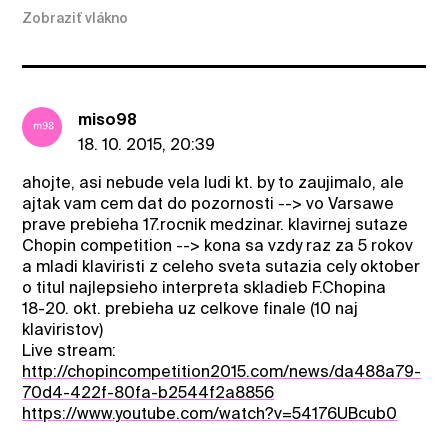
Zobraziť vlákno
miso98
18. 10. 2015, 20:39
ahojte, asi nebude vela ludi kt. by to zaujimalo, ale
ajtak vam cem dat do pozornosti --> vo Varsawe
prave prebieha 17.rocnik medzinar. klavirnej sutaze
Chopin competition --> kona sa vzdy raz za 5 rokov
a mladi klaviristi z celeho sveta sutazia cely oktober
o titul najlepsieho interpreta skladieb F.Chopina
18-20. okt. prebieha uz celkove finale (10 naj
klaviristov)
Live stream:
http://chopincompetition2015.com/news/da488a79-
70d4-422f-80fa-b2544f2a8856
https://www.youtube.com/watch?v=54176UBcub0