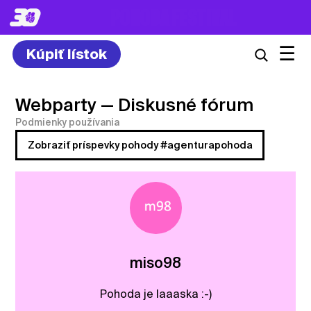
8. – 10.7.2027
☰
Kúpiť lístok
Webparty
— Diskusné fórum
Podmienky používania
Zobraziť príspevky pohody #agenturapohoda
miso98
Pohoda je laaaska :-)