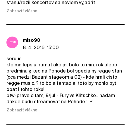
stanu/rezii koncertov sa neviem vyjadrit
Zobraziť vlákno
miso98
8. 4. 2016, 15:00
seruus
kto ma lepsiu pamat ako ja: bolo to min. rok alebo
predminuly, ked na Pohode bol specialny regge stan
(cca medzi Bazant stageom a 02) - kde hrali cisto
regge music..? to bola fantazia, toto by mohlo byt
opat i tohto roku!!
btw-prave citam, 9/jul - Fury vs Klitschko.. hadam
dakde budu streamovat na Pohode :-P
Zobraziť vlákno