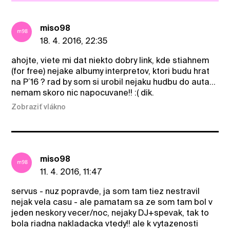
miso98
18. 4. 2016, 22:35
ahojte, viete mi dat niekto dobry link, kde stiahnem
(for free) nejake albumy interpretov, ktori budu hrat
na P´16 ? rad by som si urobil nejaku hudbu do auta...
nemam skoro nic napocuvane!! :( dik.
Zobraziť vlákno
miso98
11. 4. 2016, 11:47
servus - nuz popravde, ja som tam tiez nestravil
nejak vela casu - ale pamatam sa ze som tam bol v
jeden neskory vecer/noc, nejaky DJ+spevak, tak to
bola riadna nakladacka vtedy!! ale k vytazenosti