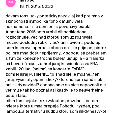
miso98
18. 11. 2015, 02:22
davam tomu taky pateticky nazov, aj ked pre mna v
skutocnosti symbolika toho datumu vela
neznamena... nie som prilis povercivy. piaokt
trinasteho 2015 som urobil dlhoodkladane
rozhodnutie, vec nad ktorou som uz rozmyslal
mozno posledny rok ci viac? ani neviem.. podstupil
som laserovu operaciu oboch oci-nic prijmne, piatok
bol pre mna dost neprijemny.. v sobotu sa preberiem
s tym ze konecne trochu bolest ustupila - a frajerka
mi hovori: "miso, zomrel juraj kusnierik.. a vo FRA
zabili 120 ludi (najma) na koncerte EoDM"...
zomrel juraj kusnierik... to snad nie je mozne...ten
juraj, vysmiaty optimisticky?ktoreho som sand inak
ani nikdy nevidel? osobne sme sa sice nepoznali ale
verim ze tak ho poznal asi kazdy. je to neuveritelne
este stale..
citim tam nejake take zvlastne prazdno...na tom
mieste ktore u mna prepaja Pohodu, .tyzden, pod
lampou..alternativnu hudbu ktoru som nikdy nezvykol