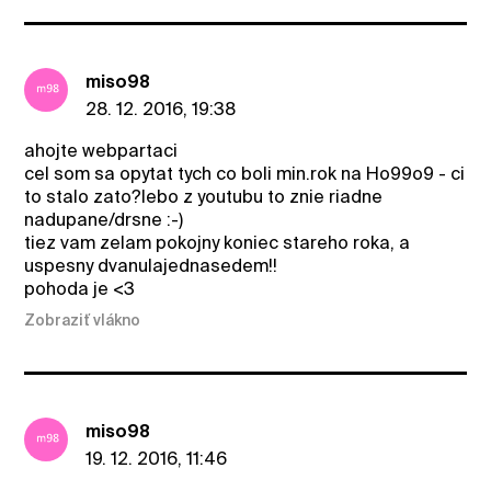
miso98
28. 12. 2016, 19:38
ahojte webpartaci
cel som sa opytat tych co boli min.rok na Ho99o9 - ci
to stalo zato?lebo z youtubu to znie riadne
nadupane/drsne :-)
tiez vam zelam pokojny koniec stareho roka, a
uspesny dvanulajednasedem!!
pohoda je <3
Zobraziť vlákno
miso98
19. 12. 2016, 11:46