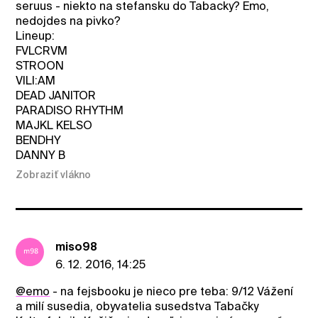
seruus - niekto na stefansku do Tabacky? Emo,
nedojdes na pivko?
Lineup:
FVLCRVM
STROON
VILI:AM
DEAD JANITOR
PARADISO RHYTHM
MAJKL KELSO
BENDHY
DANNY B
Zobraziť vlákno
miso98
6. 12. 2016, 14:25
@emo
- na fejsbooku je nieco pre teba: 9/12 Vážení
a milí susedia, obyvatelia susedstva Tabačky