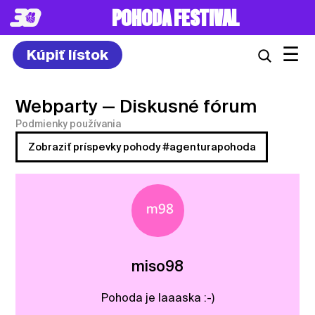
POHODA FESTIVAL
☰
Kúpiť lístok
Webparty
— Diskusné fórum
Podmienky používania
Zobraziť príspevky pohody #agenturapohoda
miso98
Pohoda je laaaska :-)