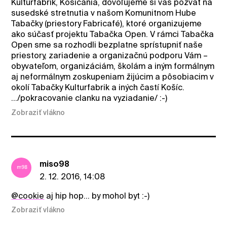
Kulturfabrik, Košičania, dovoľujeme si vás pozvať na
susedské stretnutia v našom Komunitnom Hube
Tabačky (priestory Fabricafé), ktoré organizujeme
ako súčasť projektu Tabačka Open. V rámci Tabačka
Open sme sa rozhodli bezplatne sprístupniť naše
priestory, zariadenie a organizačnú podporu Vám –
obyvateľom, organizáciám, školám a iným formálnym
aj neformálnym zoskupeniam žijúcim a pôsobiacim v
okolí Tabačky Kulturfabrik a iných častí Košíc.
.../pokracovanie clanku na vyziadanie/ :-)
Zobraziť vlákno
miso98
2. 12. 2016, 14:08
@cookie
aj hip hop... by mohol byt :-)
Zobraziť vlákno