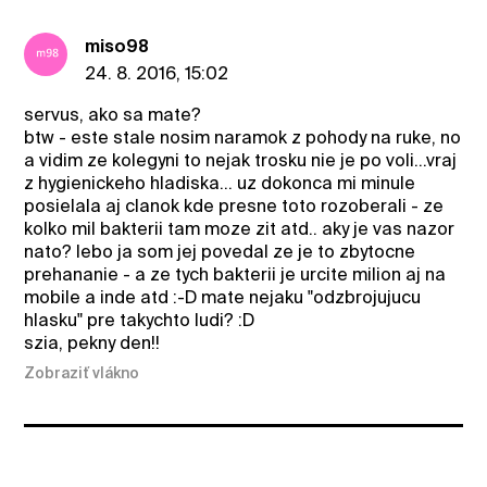
miso98
24. 8. 2016, 15:02
servus, ako sa mate?
btw - este stale nosim naramok z pohody na ruke, no
a vidim ze kolegyni to nejak trosku nie je po voli...vraj
z hygienickeho hladiska... uz dokonca mi minule
posielala aj clanok kde presne toto rozoberali - ze
kolko mil bakterii tam moze zit atd.. aky je vas nazor
nato? lebo ja som jej povedal ze je to zbytocne
prehananie - a ze tych bakterii je urcite milion aj na
mobile a inde atd :-D mate nejaku "odzbrojujucu
hlasku" pre takychto ludi? :D
szia, pekny den!!
Zobraziť vlákno