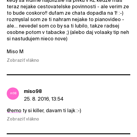
kedy sa vidime najblizsie na pivku v KE kedze mas
teraz nejake cestovatelske povinnosti - ale verim ze
to bude coskoro!! dufam ze chata dopadla na 1! :-)
rozmyslal som ze ti nahram nejake to pianovideo -
ale... nevedel som co by sa ti lubilo, takze radsej
osobne potom v tabacke ;) (alebo daj volaaky tip neh
si nastudujem nieco nove)
Miso M
Zobraziť vlákno
miso98
25. 8. 2016, 13:54
@emo
ty si killer, davam ti lajk :-)
Zobraziť vlákno