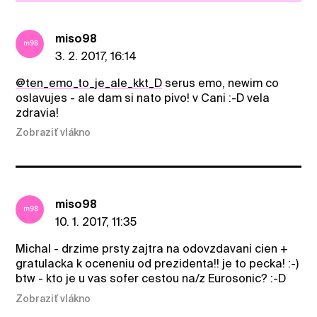
miso98
3. 2. 2017, 16:14
@ten_emo_to_je_ale_kkt_D
serus emo, newim co
oslavujes - ale dam si nato pivo! v Cani :-D vela
zdravia!
Zobraziť vlákno
miso98
10. 1. 2017, 11:35
Michal - drzime prsty zajtra na odovzdavani cien +
gratulacka k oceneniu od prezidenta!! je to pecka! :-)
btw - kto je u vas sofer cestou na/z Eurosonic? :-D
Zobraziť vlákno