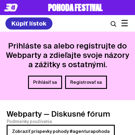
POHODA FESTIVAL
☰
Kúpiť lístok
Prihláste sa alebo registrujte do
Webparty a zdieľajte svoje názory
a zážitky s ostatnými.
Prihlásiť sa
Registrovať sa
Webparty
— Diskusné fórum
Podmienky používania
Zobraziť príspevky pohody #agenturapohoda