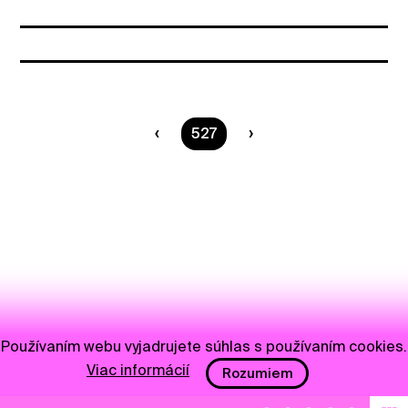
Ste na strane
527
Používaním webu vyjadrujete súhlas s používaním cookies.
Viac informácií
Rozumiem