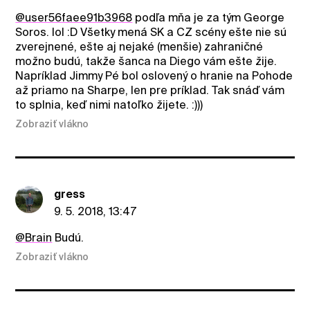
@user56faee91b3968
podľa mňa je za tým George
Soros. lol :D Všetky mená SK a CZ scény ešte nie sú
zverejnené, ešte aj nejaké (menšie) zahraničné
možno budú, takže šanca na Diego vám ešte žije.
Napríklad Jimmy Pé bol oslovený o hranie na Pohode
až priamo na Sharpe, len pre príklad. Tak snáď vám
to splnia, keď nimi natoľko žijete. :)))
Zobraziť vlákno
gress
9. 5. 2018, 13:47
@Brain
Budú.
Zobraziť vlákno