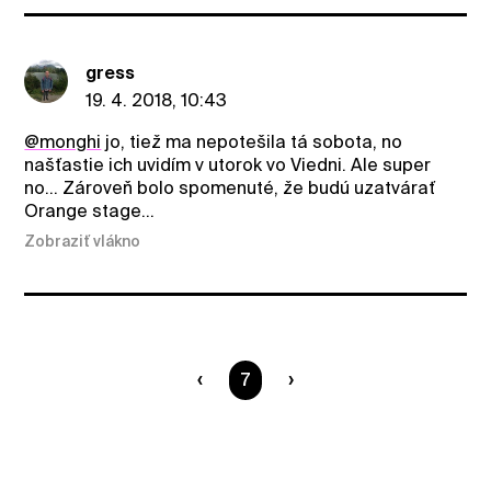
gress
19. 4. 2018, 10:43
@monghi
jo, tiež ma nepotešila tá sobota, no
našťastie ich uvidím v utorok vo Viedni. Ale super
no... Zároveň bolo spomenuté, že budú uzatvárať
Orange stage...
Zobraziť vlákno
Ste na strane
7