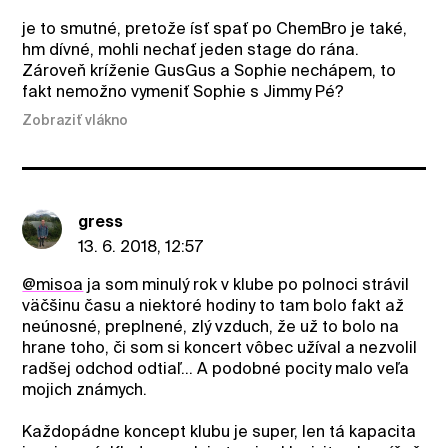
je to smutné, pretože ísť spať po ChemBro je také,
hm dívné, mohli nechať jeden stage do rána.
Zároveň kríženie GusGus a Sophie nechápem, to
fakt nemožno vymeniť Sophie s Jimmy Pé?
Zobraziť vlákno
gress
13. 6. 2018, 12:57
@misoa
ja som minulý rok v klube po polnoci strávil
väčšinu času a niektoré hodiny to tam bolo fakt až
neúnosné, preplnené, zlý vzduch, že už to bolo na
hrane toho, či som si koncert vôbec užíval a nezvolil
radšej odchod odtiaľ... A podobné pocity malo veľa
mojich známych.
Každopádne koncept klubu je super, len tá kapacita