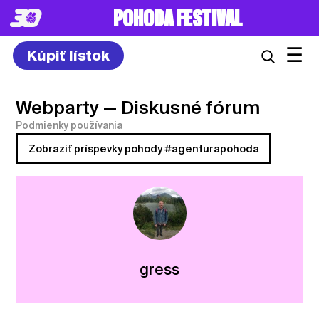
POHODA FESTIVAL
☰
Kúpiť lístok
Webparty
— Diskusné fórum
Podmienky používania
Zobraziť príspevky pohody #agenturapohoda
gress