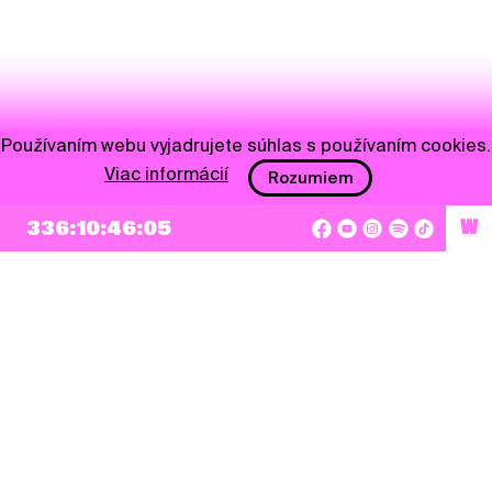
Používaním webu vyjadrujete súhlas s používaním cookies.
Viac informácií
Rozumiem
336:10:46:05
W
NEWSLETTER
Prihlásiť sa
Súhlasím so zapísaním mojej e-mailovej adresy do Pohoda Newslettra a využívaním
na marketingové účely.