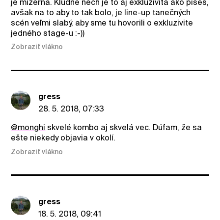
je mizerná. Kludne nech je to aj exkluzivita ako píšeš,
avšak na to aby to tak bolo, je line-up tanečných
scén veľmi slabý, aby sme tu hovorili o exkluzivite
jedného stage-u :-))
Zobraziť vlákno
gress
28. 5. 2018, 07:33
@monghi
skvelé kombo aj skvelá vec. Dúfam, že sa
ešte niekedy objavia v okolí.
Zobraziť vlákno
gress
18. 5. 2018, 09:41