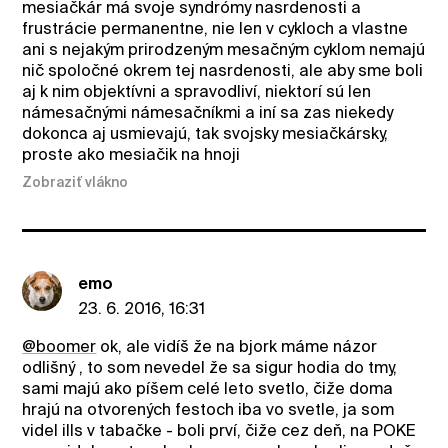
mesiačkár má svoje syndrómy nasrdenosti a
frustrácie permanentne, nie len v cykloch a vlastne
ani s nejakým prirodzeným mesačným cyklom nemajú
nič spoločné okrem tej nasrdenosti, ale aby sme boli
aj k nim objektívni a spravodliví, niektorí sú len
námesačnými námesačníkmi a iní sa zas niekedy
dokonca aj usmievajú, tak svojsky mesiačkársky,
proste ako mesiačik na hnoji
Zobraziť vlákno
emo
23. 6. 2016, 16:31
@boomer
ok, ale vidíš že na bjork máme názor
odlišný , to som nevedel že sa sigur hodia do tmy,
sami majú ako píšem celé leto svetlo, čiže doma
hrajú na otvorených festoch iba vo svetle, ja som
videl ills v tabačke - boli prví, čiže cez deň, na POKE