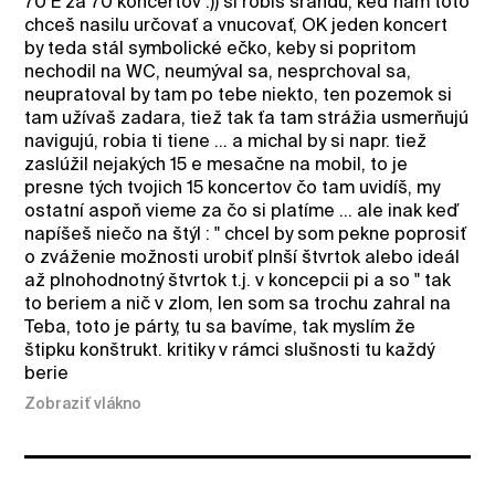
70 E za 70 koncertov :)) si robíš srandu, keď nám toto
chceš nasilu určovať a vnucovať, OK jeden koncert
by teda stál symbolické ečko, keby si popritom
nechodil na WC, neumýval sa, nesprchoval sa,
neupratoval by tam po tebe niekto, ten pozemok si
tam užívaš zadara, tiež tak ťa tam strážia usmerňujú
navigujú, robia ti tiene ... a michal by si napr. tiež
zaslúžil nejakých 15 e mesačne na mobil, to je
presne tých tvojich 15 koncertov čo tam uvidíš, my
ostatní aspoň vieme za čo si platíme ... ale inak keď
napíšeš niečo na štýl : " chcel by som pekne poprosiť
o zváženie možnosti urobiť plnší štvrtok alebo ideál
až plnohodnotný štvrtok t.j. v koncepcii pi a so " tak
to beriem a nič v zlom, len som sa trochu zahral na
Teba, toto je párty, tu sa bavíme, tak myslím že
štipku konštrukt. kritiky v rámci slušnosti tu každý
berie
Zobraziť vlákno