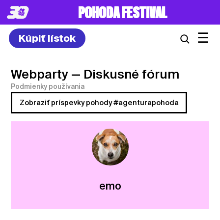
POHODA FESTIVAL
☰
Kúpiť lístok
Webparty
— Diskusné fórum
Podmienky používania
Zobraziť príspevky pohody #agenturapohoda
emo