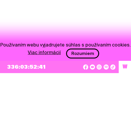
Používaním webu vyjadrujete súhlas s používaním cookies.
Viac informácií
Rozumiem
336:03:52:41
W
NEWSLETTER
Prihlásiť sa
Súhlasím so zapísaním mojej e-mailovej adresy do Pohoda Newslettra a využívaním
na marketingové účely.