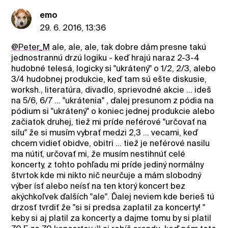
emo
29. 6. 2016, 13:36
@Peter_M
ale, ale, ale, tak dobre dám presne takú
jednostrannú drzú logiku - keď hrajú naraz 2-3-4
hudobné telesá, logicky si "ukrátený" o 1/2, 2/3, alebo
3/4 hudobnej produkcie, keď tam sú ešte diskusie,
worksh., literatúra, divadlo, sprievodné akcie ... ideš
na 5/6, 6/7 ... "ukrátenia" , ďalej presunom z pódia na
pódium si "ukrátený" o koniec jednej produkcie alebo
začiatok druhej, tiež mi príde neférové "určovať na
silu" že si musím vybrať medzi 2,3 ... vecami, keď
chcem vidieť obidve, obitri ... tiež je neférové nasilu
ma nútiť, určovať mi, že musím nestihnúť celé
koncerty, z tohto pohľadu mi príde jediný normálny
štvrtok kde mi nikto nič neurčuje a mám slobodný
výber ísť alebo neísť na ten ktorý koncert bez
akýchkoľvek ďalších "ale". Ďalej neviem kde berieš tú
drzosť tvrdiť že "si si predsa zaplatil za koncerty! "
keby si aj platil za koncerty a dajme tomu by si platil