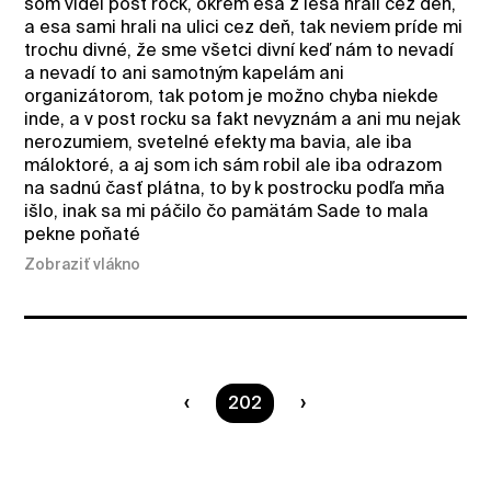
som videl post rock, okrem esa z lesa hrali cez deň,
a esa sami hrali na ulici cez deň, tak neviem príde mi
trochu divné, že sme všetci divní keď nám to nevadí
a nevadí to ani samotným kapelám ani
organizátorom, tak potom je možno chyba niekde
inde, a v post rocku sa fakt nevyznám a ani mu nejak
nerozumiem, svetelné efekty ma bavia, ale iba
máloktoré, a aj som ich sám robil ale iba odrazom
na sadnú časť plátna, to by k postrocku podľa mňa
išlo, inak sa mi páčilo čo pamätám Sade to mala
pekne poňaté
Zobraziť vlákno
Ste na strane
202