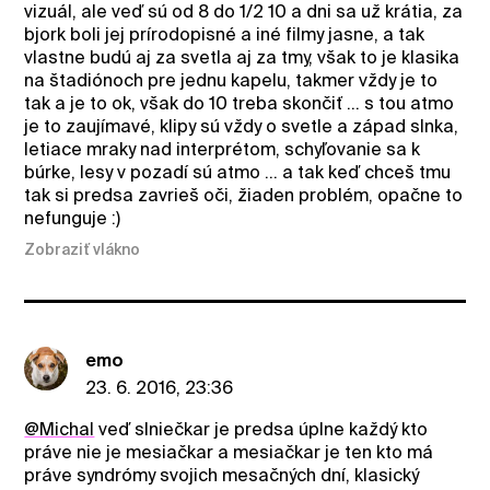
vizuál, ale veď sú od 8 do 1/2 10 a dni sa už krátia, za
bjork boli jej prírodopisné a iné filmy jasne, a tak
vlastne budú aj za svetla aj za tmy, však to je klasika
na štadiónoch pre jednu kapelu, takmer vždy je to
tak a je to ok, však do 10 treba skončiť ... s tou atmo
je to zaujímavé, klipy sú vždy o svetle a západ slnka,
letiace mraky nad interprétom, schyľovanie sa k
búrke, lesy v pozadí sú atmo ... a tak keď chceš tmu
tak si predsa zavrieš oči, žiaden problém, opačne to
nefunguje :)
Zobraziť vlákno
emo
23. 6. 2016, 23:36
@Michal
veď slniečkar je predsa úplne každý kto
práve nie je mesiačkar a mesiačkar je ten kto má
práve syndrómy svojich mesačných dní, klasický