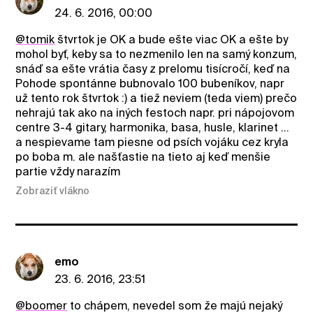
24. 6. 2016, 00:00
@tomik
štvrtok je OK a bude ešte viac OK a ešte by
mohol byť, keby sa to nezmenilo len na samý konzum,
snáď sa ešte vrátia časy z prelomu tisícročí, keď na
Pohode spontánne bubnovalo 100 bubeníkov, napr
už tento rok štvrtok :) a tiež neviem (teda viem) prečo
nehrajú tak ako na iných festoch napr. pri nápojovom
centre 3-4 gitary, harmonika, basa, husle, klarinet ...
a nespievame tam piesne od psích vojáku cez kryla
po boba m. ale našťastie na tieto aj keď menšie
partie vždy narazím
Zobraziť vlákno
emo
23. 6. 2016, 23:51
@boomer
to chápem, nevedel som že majú nejaký