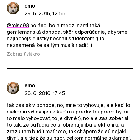
emo
29. 6. 2016, 12:56
@miso98
no áno, bola medzi nami taká
gentlemanská dohoda, skôr odporúčanie, aby sme
najlacnejšie lístky nechali študentom :) to
neznamená že sa tým musíš riadiť :)
Zobraziť vlákno
emo
28. 6. 2016, 17:45
tak zas ak v pohode, no, mne to vyhovuje, ale keď to
niekomu vyhovuje až keď mu predostrú prečo by mu
to malo vyhovovať, to je divné :), no ale zas zober si
to tak, že sú ľudia čo si obiehajú iba elektroniku a
zrazu tam budú mať toto, tak chápem že sú nejakí
divní, ale tiež že sú napr. celkom normálne sklamaní,