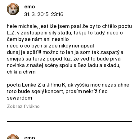
emo
31. 3. 2015, 23:16
hele michale, jestliže jsem psal že by to chtělo poctu
L.Z. v zastoupení síly štatlu, tak je to tady! něco o
čem by se nám ani nesnilo
něco o co bych si zde nikdy nenapsal
dunaj je späť!!! možno to len ja som tak zaspatý a
smeješ sa teraz popod fúz, že veď to bude prvá
novinka z našej scény spolu s Bez ladu a skladu,
chiki a chvm
pocta Lenke Z a Jiřímu K, ak vyššia moc nezasiahne
toto bude sqelý koncert, prosím nekrížiť so
sewardom
Zobraziť vlákno
emo