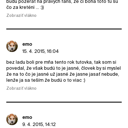
budú pozerať na pravých fans, že ci boha toto tu sú
čo za kreténi ... :))
Zobraziť vlákno
emo
15. 4. 2015, 16:04
bez ladu boli pre mňa tento rok tutovka, tak som si
povedal, že však budú to je jasné, človek by si myslel
že na to čo je jasné už jasné že jasne jasať nebude,
lenže ja sa teším že budú o to viac :)
Zobraziť vlákno
emo
9. 4. 2015, 14:12