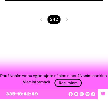
Ste na strane
242
Používaním webu vyjadrujete súhlas s používaním cookies.
Viac informácií
Rozumiem
335:18:42:49
W
NEWSLETTER