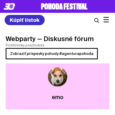
POHODA FESTIVAL
☰
Kúpiť lístok
Webparty
— Diskusné fórum
Podmienky používania
Zobraziť príspevky pohody #agenturapohoda
emo