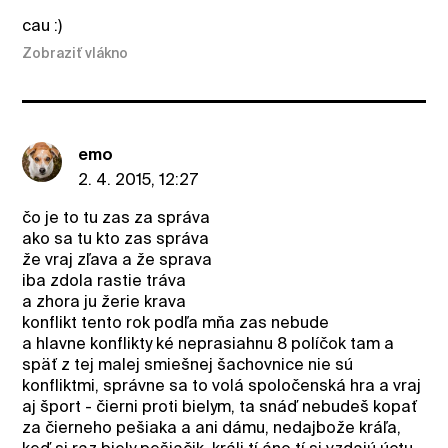
cau :)
Zobraziť vlákno
emo
2. 4. 2015, 12:27
čo je to tu zas za správa
ako sa tu kto zas správa
že vraj zľava a že sprava
iba zdola rastie tráva
a zhora ju žerie krava
konflikt tento rok podľa mňa zas nebude
a hlavne konflikty ké neprasiahnu 8 políčok tam a
späť z tej malej smiešnej šachovnice nie sú
konfliktmi, správne sa to volá spoločenská hra a vraj
aj šport - čierni proti bielym, ta snáď nebudeš kopať
za čierneho pešiaka a ani dámu, nedajbože kráľa,