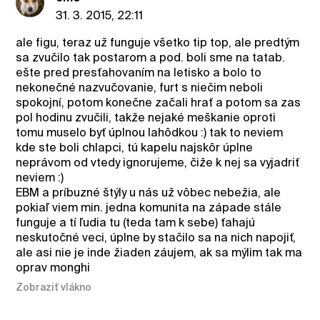
31. 3. 2015, 22:11
ale figu, teraz už funguje všetko tip top, ale predtým
sa zvučilo tak postarom a pod. boli sme na tatab.
ešte pred presťahovaním na letisko a bolo to
nekonečné nazvučovanie, furt s niečim neboli
spokojní, potom konečne začali hrať a potom sa zas
pol hodinu zvučili, takže nejaké meškanie oproti
tomu muselo byť úplnou lahôdkou :) tak to neviem
kde ste boli chlapci, tú kapelu najskôr úplne
neprávom od vtedy ignorujeme, čiže k nej sa vyjadriť
neviem :)
EBM a príbuzné štýly u nás už vôbec nebežia, ale
pokiaľ viem min. jedna komunita na západe stále
funguje a tí ľudia tu (teda tam k sebe) ťahajú
neskutočné veci, úplne by stačilo sa na nich napojiť,
ale asi nie je inde žiaden záujem, ak sa mýlim tak ma
oprav monghi
Zobraziť vlákno