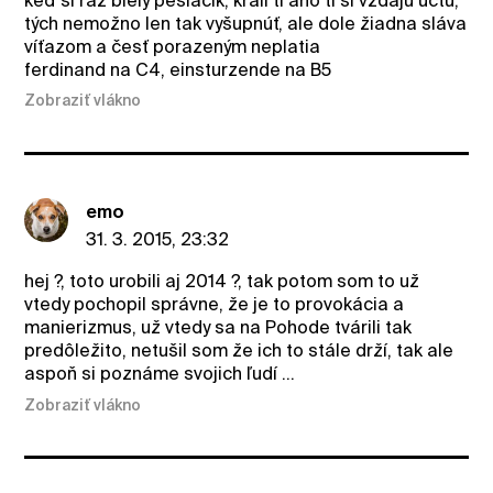
keď si raz biely pešiačik, králi tí áno tí si vzdajú úctu,
tých nemožno len tak vyšupnúť, ale dole žiadna sláva
víťazom a česť porazeným neplatia
ferdinand na C4, einsturzende na B5
Zobraziť vlákno
emo
31. 3. 2015, 23:32
hej ?, toto urobili aj 2014 ?, tak potom som to už
vtedy pochopil správne, že je to provokácia a
manierizmus, už vtedy sa na Pohode tvárili tak
predôležito, netušil som že ich to stále drží, tak ale
aspoň si poznáme svojich ľudí ...
Zobraziť vlákno