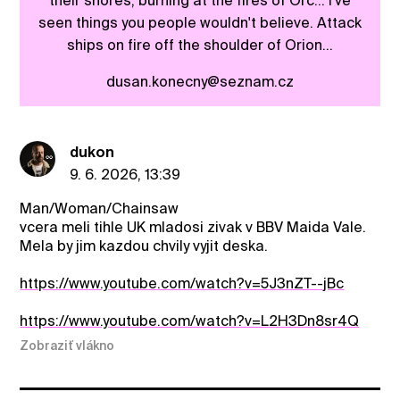
their shores; burning at the fires of Orc... I've
seen things you people wouldn't believe. Attack
ships on fire off the shoulder of Orion...
dusan.konecny@seznam.cz
dukon
9. 6. 2026, 13:39
Man/Woman/Chainsaw
vcera meli tihle UK mladosi zivak v BBV Maida Vale.
Mela by jim kazdou chvily vyjit deska.
https://www.youtube.com/watch?v=5J3nZT--jBc
https://www.youtube.com/watch?v=L2H3Dn8sr4Q
Zobraziť vlákno