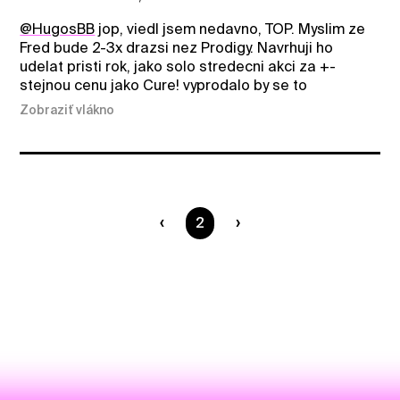
@HugosBB
jop, viedl jsem nedavno, TOP. Myslim ze
Fred bude 2-3x drazsi nez Prodigy. Navrhuji ho
udelat pristi rok, jako solo stredecni akci za +-
stejnou cenu jako Cure! vyprodalo by se to
Zobraziť vlákno
Ste na strane
2