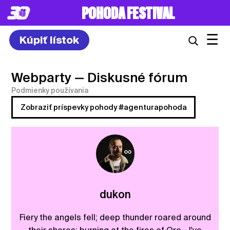
POHODA FESTIVAL
☰
Kúpiť lístok
Webparty
— Diskusné fórum
Podmienky používania
Zobraziť príspevky pohody #agenturapohoda
dukon
Fiery the angels fell; deep thunder roared around